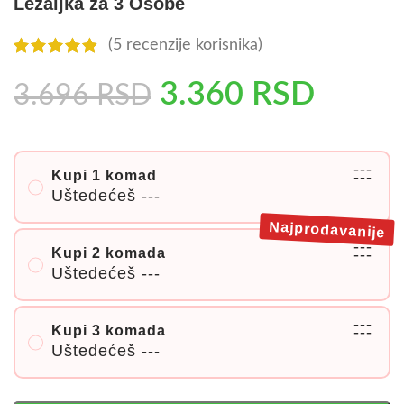
Ležaljka za 3 Osobe
(
5
recenzije korisnika)
3.360
RSD
3.696
RSD
---
Kupi 1 komad
---
Uštedećeš
---
Najprodavanije
---
Kupi 2 komada
---
Uštedećeš
---
---
Kupi 3 komada
---
Uštedećeš
---