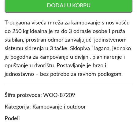
DODAJ U KORPU
Trougaona viseća mreža za kampovanje s nosivošću
do 250 kg idealna je za do 3 odrasle osobe i pruža
stabilan, prostran odmor zahvaljujući jedinstvenom
sistemu sidrenja u 3 tačke. Sklopiva i lagana, jednako
je pogodna za kampovanje u divljini, planinarenje i
opuštanje u dvorištu. Postavljanje je brzo i
jednostavno – bez potrebe za ravnom podlogom.
Šifra proizvoda:
WOO-87209
Kategorija:
Kampovanje i outdoor
Podeli