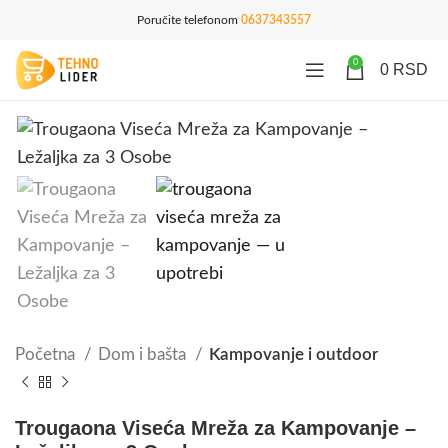
Poručite telefonom
0637343557
0
0
RSD
Početna
Dom i bašta
Kampovanje i outdoor
Trougaona Viseća Mreža za Kampovanje –