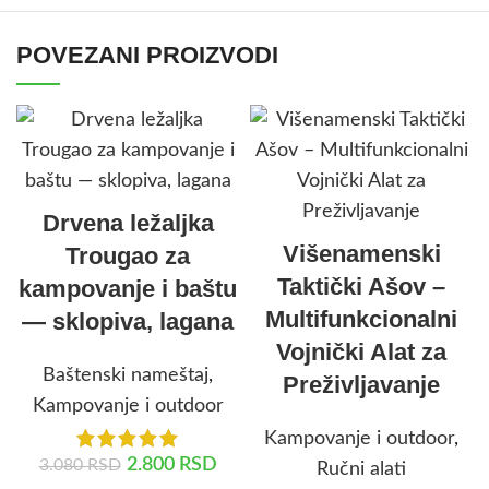
POVEZANI PROIZVODI
Drvena ležaljka
Višenamenski
Trougao za
Taktički Ašov –
kampovanje i baštu
Multifunkcionalni
— sklopiva, lagana
Vojnički Alat za
Baštenski nameštaj
,
Preživljavanje
Kampovanje i outdoor
Kampovanje i outdoor
,
2.800
RSD
3.080
RSD
Ručni alati