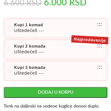
6.000
RSD
6.600
RSD
---
Kupi 1 komad
---
Uštedećeš
---
Najprodavanije
---
Kupi 2 komada
---
Uštedećeš
---
---
Kupi 3 komada
---
Uštedećeš
---
DODAJ U KORPU
Tenk na daljinski na vodene kuglice donosi duplu