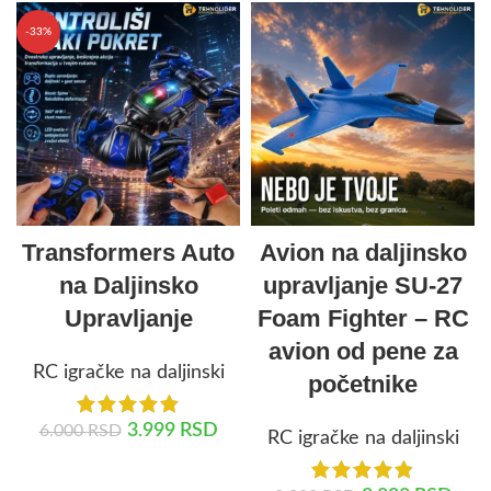
-33%
Transformers Auto
Avion na daljinsko
na Daljinsko
upravljanje SU-27
Upravljanje
Foam Fighter – RC
avion od pene za
RC igračke na daljinski
početnike
3.999
RSD
6.000
RSD
RC igračke na daljinski
DODAJ U KORPU