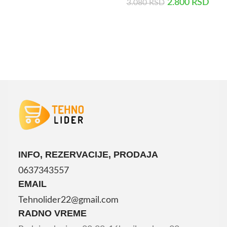
2.800
RSD
3.080
RSD
DODAJ U KORPU
INFO, REZERVACIJE, PRODAJA
0637343557
EMAIL
Tehnolider22@gmail.com
RADNO VREME