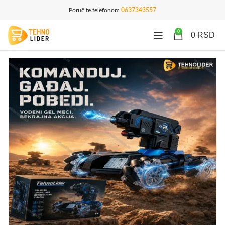
Poručite telefonom
0637343557
0
0
RSD