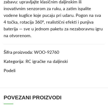
zabavu: upravljajte klasičnim daljinskim ili
inovativnim senzorom za ruku, a zatim ispalite
vodene kuglice koje pucaju pri udaru. Pogon na sva
4 točka, rotacija 360°, realistični efekti i punjiva
baterija — sve u jednom paketu za nezaboravnu igru
na otvorenom.
Šifra proizvoda:
WOO-92760
Kategorija:
RC igračke na daljinski
Podeli
POVEZANI PROIZVODI