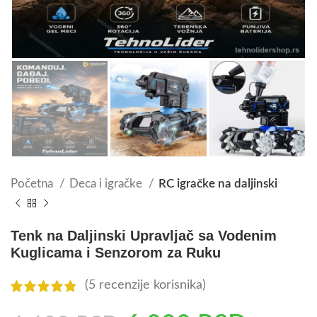
Početna
Deca i igračke
RC igračke na daljinski
Tenk na Daljinski Upravljač sa Vodenim
Kuglicama i Senzorom za Ruku
(
5
recenzije korisnika)