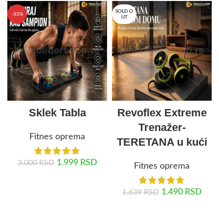
SOLD O
-33%
UT
Sklek Tabla
Revoflex Extreme
Trenažer-
Fitnes oprema
TERETANA u kući
1.999
RSD
3.000
RSD
Fitnes oprema
DODAJ U KORPU
1.490
RSD
1.639
RSD
PROČITAJTE JOŠ