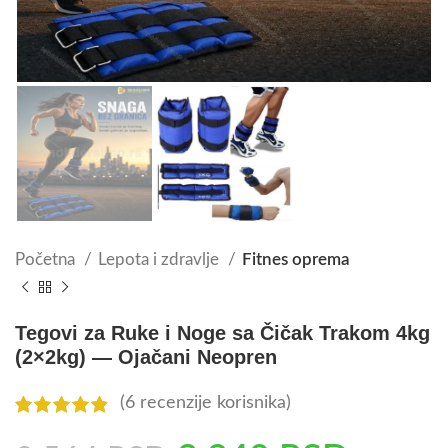
Početna
Lepota i zdravlje
Fitnes oprema
Tegovi za Ruke i Noge sa Čičak Trakom 4kg
(2×2kg) — Ojačani Neopren
(
6
recenzije korisnika)