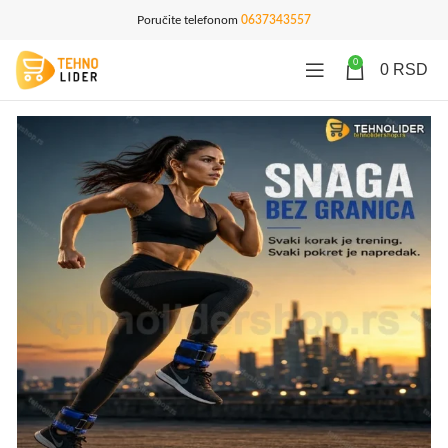
Poručite telefonom
0637343557
0
0
RSD