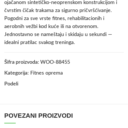
ojačanom sintetičko-neoprenskom konstrukcijom i
čvrstim čičak trakama za sigurno pričvršćivanje.
Pogodni za sve vrste fitnes, rehabilitacionih i
aerobnih vežbi kod kuće ili na otvorenom.
Jednostavno se nameštaju i skidaju u sekundi —
idealni pratilac svakog treninga.
Šifra proizvoda:
WOO-88455
Kategorija:
Fitnes oprema
Podeli
POVEZANI PROIZVODI