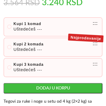
3.240
RSD
3.564
RSD
---
Kupi 1 komad
---
Uštedećeš
---
Najprodavanije
---
Kupi 2 komada
---
Uštedećeš
---
---
Kupi 3 komada
---
Uštedećeš
---
DODAJ U KORPU
Tegovi za ruke i noge u setu od 4 kg (2×2 kg) sa