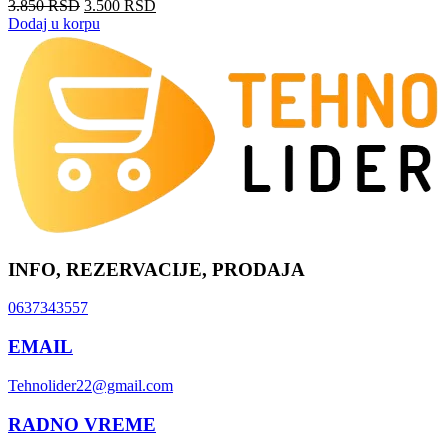
3.850
RSD
3.500
RSD
Dodaj u korpu
INFO, REZERVACIJE, PRODAJA
0637343557
EMAIL
Tehnolider22@gmail.com
RADNO VREME