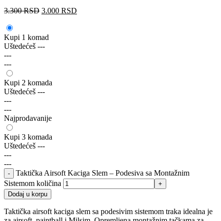
3.300
RSD
3.000
RSD
Kupi 1 komad
Uštedećeš
---
---
---
Kupi 2 komada
Uštedećeš
---
---
---
Najprodavanije
Kupi 3 komada
Uštedećeš
---
---
---
Taktička Airsoft Kaciga Slem – Podesiva sa Montažnim
Sistemom količina
Dodaj u korpu
Taktička airsoft kaciga slem sa podesivim sistemom traka idealna je
za airsoft, paintball i Milsim. Opremljena montažnim tačkama za