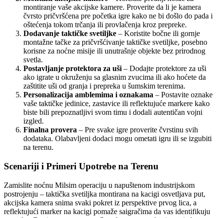
montiranje vaše akcijske kamere. Proverite da li je kamera
čvrsto pričvršćena pre početka igre kako ne bi došlo do pada i
oštećenja tokom trčanja ili provlačenja kroz prepreke.
Dodavanje taktičke svetiljke
– Koristite bočne ili gornje
montažne tačke za pričvršćivanje taktičke svetiljke, posebno
korisne za noćne misije ili unutrašnje objekte bez prirodnog
svetla.
Postavljanje protektora za uši
– Dodajte protektore za uši
ako igrate u okruženju sa glasnim zvucima ili ako hoćete da
zaštitite uši od granja i prepreka u šumskim terenima.
Personalizacija amblemima i oznakama
– Postavite oznake
vaše taktičke jedinice, zastavice ili reflektujuće markere kako
biste bili prepoznatljivi svom timu i dodali autentičan vojni
izgled.
Finalna provera
– Pre svake igre proverite čvrstinu svih
dodataka. Olabavljeni dodaci mogu ometati igru ili se izgubiti
na terenu.
Scenariji i Primeri Upotrebe na Terenu
Zamislite noćnu Milsim operaciju u napuštenom industrijskom
postrojenju – taktička svetiljka montirana na kacigi osvetljava put,
akcijska kamera snima svaki pokret iz perspektive prvog lica, a
reflektujući marker na kacigi pomaže saigračima da vas identifikuju