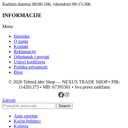
Radnim danima 08:00-16h, vikendom 09-15:30h
INFORMACIJE
Menu
Isporuka
O nama
Kontakt
Reklamacije
Odustanak i povrati
Uslovi korišćenja
Politika privatnosti
Blog
© 2026 TehnoLider Shop — NEXUS TRADE SHOP • PIB:
114201375 • MB: 67395301 • Sva prava zadržana
Zatvori
Search
Auto oprema
Kućni ljubimci
Kuhinja