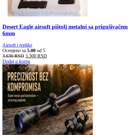
Desert Eagle airsoft pištolj metalni sa prigušivačem
6mm
Airsoft i replike
Ocenjeno sa
5.00
od 5
3.630
RSD
3.300
RSD
Dodaj u korpu