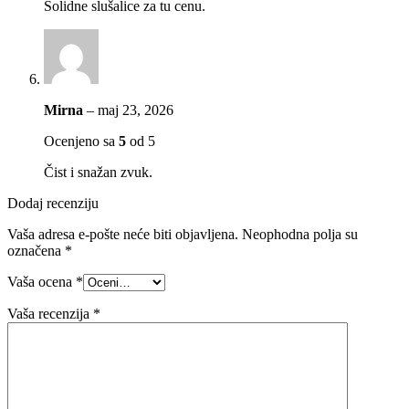
Solidne slušalice za tu cenu.
Mirna
–
maj 23, 2026
Ocenjeno sa
5
od 5
Čist i snažan zvuk.
Dodaj recenziju
Vaša adresa e-pošte neće biti objavljena.
Neophodna polja su
označena
*
Vaša ocena
*
Vaša recenzija
*