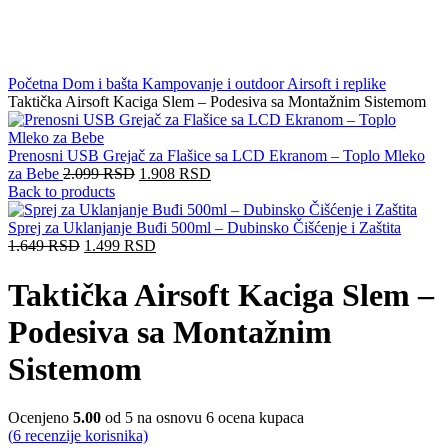
Click to enlarge
Početna
Dom i bašta
Kampovanje i outdoor
Airsoft i replike
Taktička Airsoft Kaciga Slem – Podesiva sa Montažnim Sistemom
Prenosni USB Grejač za Flašice sa LCD Ekranom – Toplo Mleko
za Bebe
2.099
RSD
1.908
RSD
Back to products
Sprej za Uklanjanje Buđi 500ml – Dubinsko Čišćenje i Zaštita
1.649
RSD
1.499
RSD
Taktička Airsoft Kaciga Slem –
Podesiva sa Montažnim
Sistemom
Ocenjeno
5.00
od 5 na osnovu
6
ocena kupaca
(
6
recenzije korisnika)