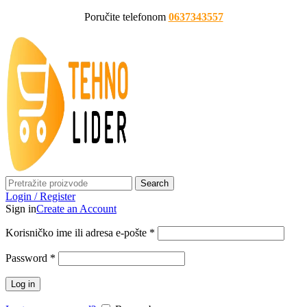
Poručite telefonom
0637343557
Search
Login / Register
Sign in
Create an Account
Korisničko ime ili adresa e-pošte
*
Password
*
Log in