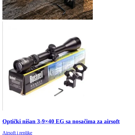
Optički nišan 3-9×40 EG sa nosačima za airsoft
Airsoft i replike