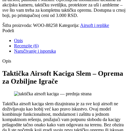
akcijsku kameru, taktičku svetiljku, protektore za uši i amblemе –
sve što vam treba za kompletnu taktičku opremu. Dostupna u crnoj
boji, po pristupačnoj ceni od 3.000 RSD.
Šifra proizvoda:
WOO-88258
Kategorija:
Airsoft i replike
Podeli
Opis
Recenzije (6)
Naručivanje i isporuka
Opis
Taktička Airsoft Kaciga Slem – Oprema
za Ozbiljne Igrače
Taktička airsoft kaciga slem dizajnirana je za sve koji airsoft ne
doživljavaju kao hobij već kao pravo iskustvo. Ovaj model
kombinuje funkcionalnost, modularnost i zaštitu u jednom
kompaktnom rešenju, pružajući vam potpunu slobodu da kacigу
prilagodite tačno onako kako vam odgovara na terenu. Bez obzira
da li ste početnik koji gradi svoju prvu taktičku opremu ili iskusan