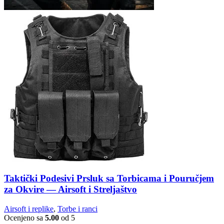
Taktički Podesivi Prsluk sa Torbicama i Pouručjem
za Okvire — Airsoft i Streljaštvo
Airsoft i replike
,
Torbe i ranci
Ocenjeno sa
5.00
od 5