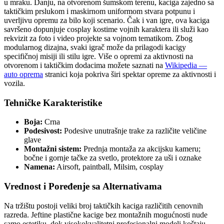
u mraku. Danju, na otvorenom šumskom terenu, kaciga zajedno sa
taktičkim prslukom i maskirnom uniformom stvara potpunu i
uverljivu opremu za bilo koji scenario. Čak i van igre, ova kaciga
savršeno dopunjuje cosplay kostime vojnih karaktera ili služi kao
rekvizit za foto i video projekte sa vojnom tematikom. Zbog
modularnog dizajna, svaki igrač može da prilagodi kacigу
specifičnoj misiji ili stilu igre. Više o opremi za aktivnosti na
otvorenom i taktičkim dodacima možete saznati na
Wikipedia —
auto oprema
stranici koja pokriva širi spektar opreme za aktivnosti i
vozila.
Tehničke Karakteristike
Boja:
Crna
Podesivost:
Podesive unutrašnje trake za različite veličine
glave
Montažni sistem:
Prednja montaža za akcijsku kameru;
bočne i gornje tačke za svetlo, protektore za uši i oznake
Namena:
Airsoft, paintball, Milsim, cosplay
Vrednost i Poređenje sa Alternativama
Na tržištu postoji veliki broj taktičkih kaciga različitih cenovnih
razreda. Jeftine plastične kacige bez montažnih mogućnosti nude
samo estetiku, dok visokokvalitetni profesionalni modeli koštaju