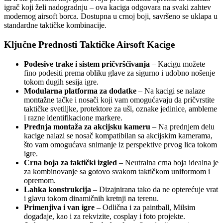
igrač koji želi nadogradnju – ova kaciga odgovara na svaki zahtev
modernog airsoft borca. Dostupna u crnoj boji, savršeno se uklapa u
standardne taktičke kombinacije.
Ključne Prednosti Taktičke Airsoft Kacige
Podesive trake i sistem pričvršćivanja
– Kacigu možete
fino podesiti prema obliku glave za sigurno i udobno nošenje
tokom dugih sesija igre.
Modularna platforma za dodatke
– Na kacigi se nalaze
montažne tačke i nosači koji vam omogućavaju da pričvrstite
taktičke svetiljke, protektore za uši, oznake jedinice, amblemе
i razne identifikacione markere.
Prednja montaža za akcijsku kameru
– Na prednjem delu
kacige nalazi se nosač kompatibilan sa akcijskim kamerama,
što vam omogućava snimanje iz perspektive prvog lica tokom
igre.
Crna boja za taktički izgled
– Neutralna crna boja idealna je
za kombinovanje sa gotovo svakom taktičkom uniformom i
opremom.
Lahka konstrukcija
– Dizajnirana tako da ne opterećuje vrat
i glavu tokom dinamičnih kretnji na terenu.
Primenjiva i van igre
– Odlična i za paintball, Milsim
događaje, kao i za rekvizite, cosplay i foto projekte.