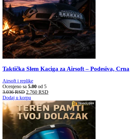
Taktička Slem Kaciga za Airsoft – Podesiva, Crna
Airsoft i replike
Ocenjeno sa
5.00
od 5
3.036
RSD
2.760
RSD
Dodaj u korpu