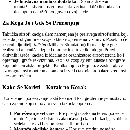
Jednostavna montaža dodataka
– Standardizovani
montažni sistemi osiguravaju da većina taktičkih dodataka
dostupnih na tržištu odgovara ovoj kacigi.
Za Koga Je i Gde Se Primenjuje
Taktička airsoft kaciga slem namenjena je pre svega airsofterima koji
žele da podignu nivo svoje taktičke opreme na viši nivo. Posebno će
je ceniti ljubitelji
Milsim
(Military Simulation) formata igre gde
realizam i autentičan izgled opreme imaju veliku ulogu. Pored
aktivnih igrača, kaciga je idealna za organizatore airsoft terena koji
opremaju igrače rekvizitima, kao i za cosplay entuzijaste i fotografe
koji rade tematske projekte. Paintball igrači koji traže zaštitu glave
uz mogućnost montiranja kamera i svetla takođe pronalaze vrednost
u ovom modelu.
Kako Se Koristi – Korak po Korak
Korišćenje i podešavanje taktičke airsoft kacige slem je jednostavno
čak i za one koji su novi u svetu taktičke opreme:
Podešavanje veličine
– Pre prvog izlaska na teren, podesite
unutrašnje trake i sistem zakopčavanja kako bi kaciga stabilno
sedela na glavi bez pomeranja ili pritiska.
Montaža akcijske kamere
– Koristite prednji nosač za