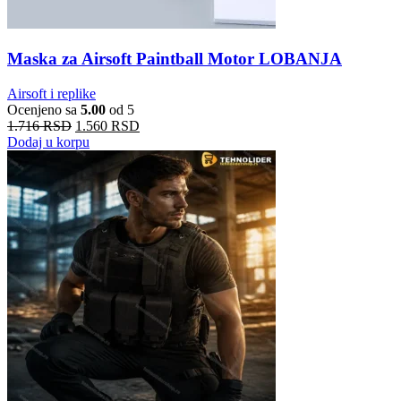
Maska za Airsoft Paintball Motor LOBANJA
Airsoft i replike
Ocenjeno sa
5.00
od 5
1.716
RSD
1.560
RSD
Dodaj u korpu