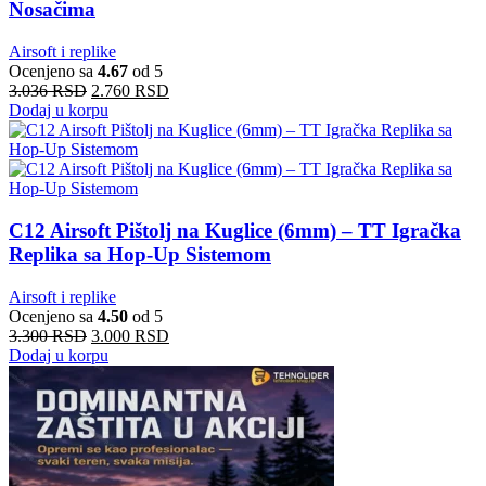
Nosačima
Airsoft i replike
Ocenjeno sa
4.67
od 5
3.036
RSD
2.760
RSD
Dodaj u korpu
C12 Airsoft Pištolj na Kuglice (6mm) – TT Igračka
Replika sa Hop-Up Sistemom
Airsoft i replike
Ocenjeno sa
4.50
od 5
3.300
RSD
3.000
RSD
Dodaj u korpu