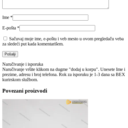
Ime
*
E-pošta
*
Sačuvaj moje ime, e-poštu i veb mesto u ovom pregledaču veba
za sledeći put kada komentarišem.
Naručivanje i isporuka
Naručivanje vršite klikom na dugme "dodaj u korpu". Unesete Ime i
prezime, adresu i broj telefona. Rok za isporuku je 1-3 dana sa BEX
kurirskom službom.
Povezani proizvodi