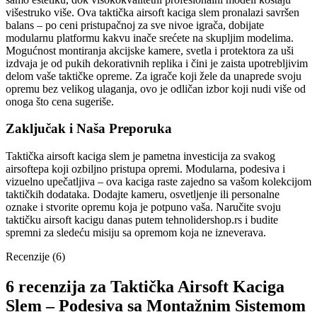
višestruko više. Ova taktička airsoft kaciga slem pronalazi savršen
balans – po ceni pristupačnoj za sve nivoe igrača, dobijate
modularnu platformu kakvu inače srećete na skupljim modelima.
Mogućnost montiranja akcijske kamere, svetla i protektora za uši
izdvaja je od pukih dekorativnih replika i čini je zaista upotrebljivim
delom vaše taktičke opreme. Za igrače koji žele da unaprede svoju
opremu bez velikog ulaganja, ovo je odličan izbor koji nudi više od
onoga što cena sugeriše.
Zaključak i Naša Preporuka
Taktička airsoft kaciga slem je pametna investicija za svakog
airsoftера koji ozbiljno pristupa opremi. Modularna, podesiva i
vizuelno upečatljiva – ova kaciga raste zajedno sa vašom kolekcijom
taktičkih dodataka. Dodajte kameru, osvetljenje ili personalne
oznake i stvorite opremu koja je potpuno vaša. Naručite svoju
taktičku airsoft kacigu danas putem tehnolidershop.rs i budite
spremni za sledeću misiju sa opremom koja ne izneverava.
Recenzije (6)
6 recenzija za
Taktička Airsoft Kaciga
Slem – Podesiva sa Montažnim Sistemom