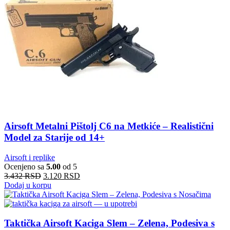
Airsoft Metalni Pištolj C6 na Metkiće – Realistični
Model za Starije od 14+
Airsoft i replike
Ocenjeno sa
5.00
od 5
3.432
RSD
3.120
RSD
Dodaj u korpu
Taktička Airsoft Kaciga Slem – Zelena, Podesiva s