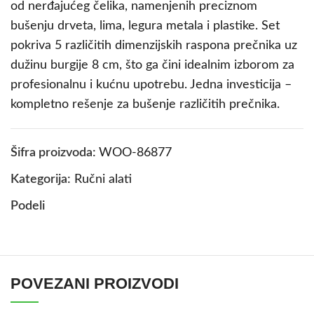
od nerđajućeg čelika, namenjenih preciznom
bušenju drveta, lima, legura metala i plastike. Set
pokriva 5 različitih dimenzijskih raspona prečnika uz
dužinu burgije 8 cm, što ga čini idealnim izborom za
profesionalnu i kućnu upotrebu. Jedna investicija –
kompletno rešenje za bušenje različitih prečnika.
Šifra proizvoda:
WOO-86877
Kategorija:
Ručni alati
Podeli
POVEZANI PROIZVODI