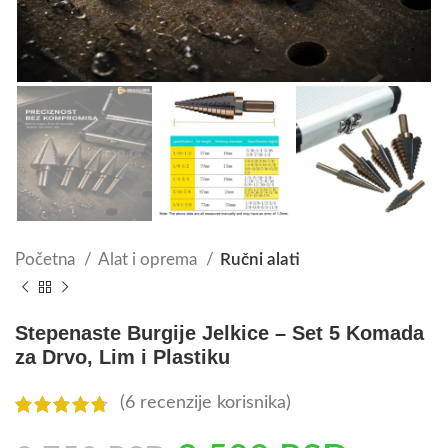
Početna
Alat i oprema
Ručni alati
Stepenaste Burgije Jelkice – Set 5 Komada
za Drvo, Lim i Plastiku
(
6
recenzije korisnika)