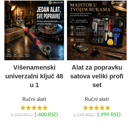
Višenamenski
Alat za popravku
univerzalni ključ 48
satova veliki profi
u 1
set
Ručni alati
Ručni alati
1.400
RSD
1.999
RSD
1.540
RSD
2.199
RSD
DODAJ U KORPU
DODAJ U KORPU