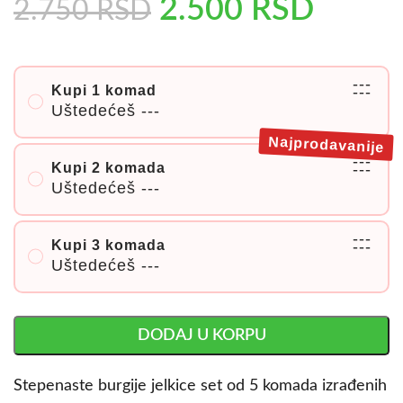
2.500
RSD
2.750
RSD
---
Kupi 1 komad
---
Uštedećeš
---
Najprodavanije
---
Kupi 2 komada
---
Uštedećeš
---
---
Kupi 3 komada
---
Uštedećeš
---
DODAJ U KORPU
Stepenaste burgije jelkice set od 5 komada izrađenih