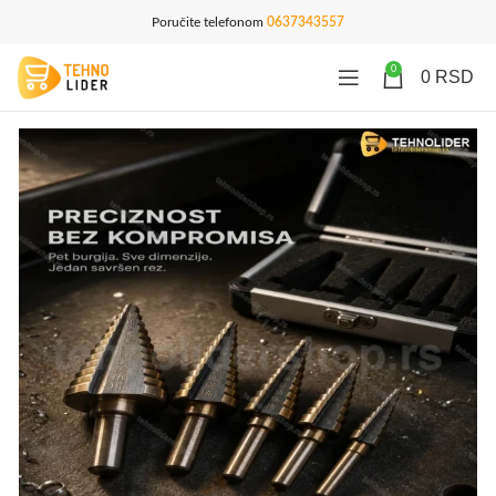
Poručite telefonom
0637343557
0
0
RSD