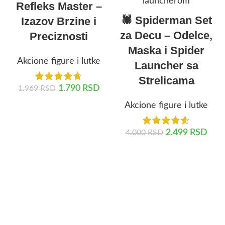
Refleks Master –
🕷️ Spiderman Set
Izazov Brzine i
za Decu – Odelce,
Preciznosti
Maska i Spider
Akcione figure i lutke
Launcher sa
Strelicama
1.790
RSD
1.969
RSD
Akcione figure i lutke
PROČITAJTE JOŠ
2.499
RSD
4.000
RSD
DODAJ U KORPU