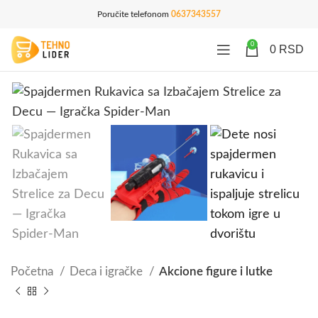
Poručite telefonom
0637343557
0
0
RSD
Početna
Deca i igračke
Akcione figure i lutke