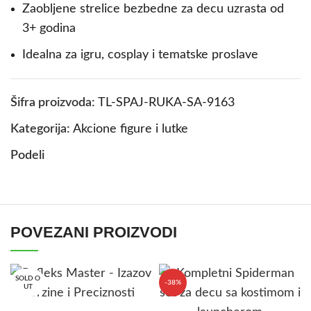
Zaobljene strelice bezbedne za decu uzrasta od
3+ godina
Idealna za igru, cosplay i tematske proslave
Šifra proizvoda:
TL-SPAJ-RUKA-SA-9163
Kategorija:
Akcione figure i lutke
Podeli
POVEZANI PROIZVODI
SOLD O
-38%
UT