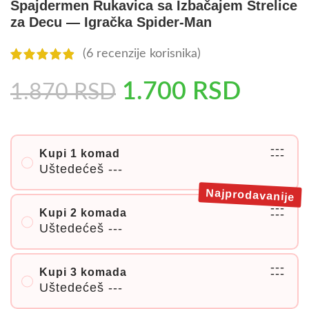
Spajdermen Rukavica sa Izbačajem Strelice
za Decu — Igračka Spider-Man
(
6
recenzije korisnika)
1.700
RSD
1.870
RSD
---
Kupi 1 komad
---
Uštedećeš
---
Najprodavanije
---
Kupi 2 komada
---
Uštedećeš
---
---
Kupi 3 komada
---
Uštedećeš
---