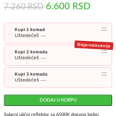
6.600
RSD
7.260
RSD
---
Kupi 1 komad
---
Uštedećeš
---
Najprodavanije
---
Kupi 2 komada
---
Uštedećeš
---
---
Kupi 3 komada
---
Uštedećeš
---
DODAJ U KORPU
Solarni ulični reflektor sa 6500K dnevno belim