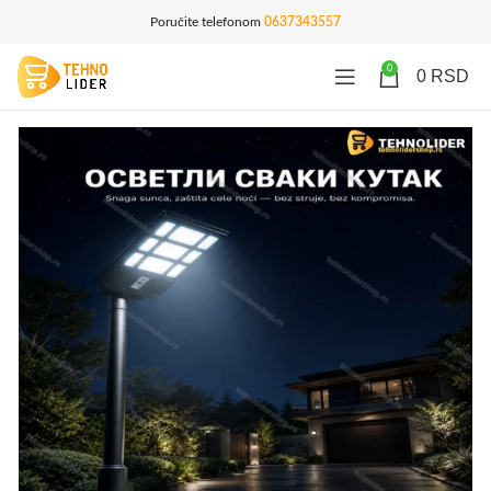
Poručite telefonom
0637343557
0
0
RSD