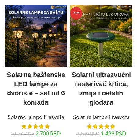
-40%
Solarne baštenske
Solarni ultrazvučni
LED lampe za
rasterivač krtica,
dvorište – set od 6
zmija i ostalih
komada
glodara
Solarne lampe i rasveta
Solarne lampe i rasveta
2.700
RSD
1.499
RSD
2.970
RSD
2.500
RSD