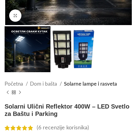
Click to enlarge
Početna
Dom i bašta
Solarne lampe i rasveta
Solarni Ulični Reflektor 400W – LED Svetlo
za Baštu i Parking
(
6
recenzije korisnika)