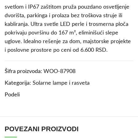
svetlom i IP67 zaštitom pruža pouzdano osvetljenje
dvorišta, parkinga i prolaza bez troškova struje ili
kabliranja. Ultra svetle LED perle i trosmerna ploča
pokrivaju površinu do 167 m², eliminišući slepe
uglove. Idealno rešenje za dom, majstorske projekte
i poslovne prostore po ceni od 6.600 RSD.
Šifra proizvoda:
WOO-87908
Kategorija:
Solarne lampe i rasveta
Podeli
POVEZANI PROIZVODI