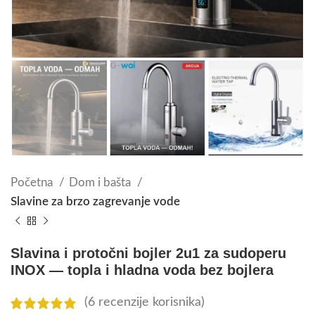
Početna
Dom i bašta
Slavine za brzo zagrevanje vode
Slavina i protočni bojler 2u1 za sudoperu
INOX — topla i hladna voda bez bojlera
(
6
recenzije korisnika)