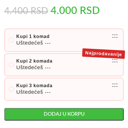
4.000
RSD
4.400
RSD
---
Kupi 1 komad
---
Uštedećeš
---
Najprodavanije
---
Kupi 2 komada
---
Uštedećeš
---
---
Kupi 3 komada
---
Uštedećeš
---
DODAJ U KORPU