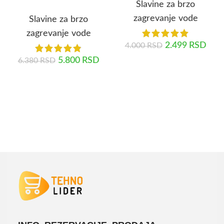
Slavine za brzo
zagrevanje vode
Slavine za brzo
zagrevanje vode
2.499
RSD
4.000
RSD
5.800
RSD
6.380
RSD
ODABERITE OPCIJE
DODAJ U KORPU