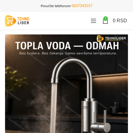
Poručite telefonom
0637343557
0
0
RSD