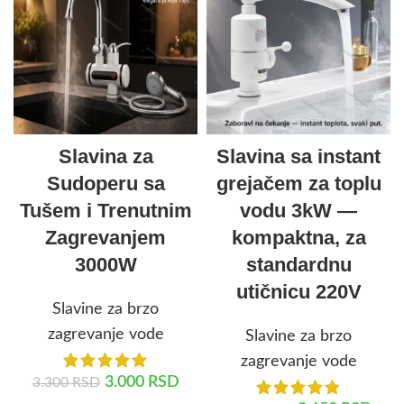
Slavina za
Slavina sa instant
Sudoperu sa
grejačem za toplu
Tušem i Trenutnim
vodu 3kW —
Zagrevanjem
kompaktna, za
3000W
standardnu
utičnicu 220V
Slavine za brzo
zagrevanje vode
Slavine za brzo
zagrevanje vode
3.000
RSD
3.300
RSD