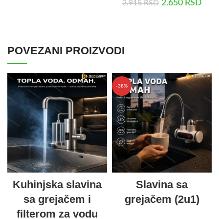
2.650
RSD
2.915
RSD
DODAJ U KORPU
DODAJ U KORPU
POVEZANI PROIZVODI
-38%
Kuhinjska slavina
Slavina sa
sa grejačem i
grejačem (2u1)
filterom za vodu