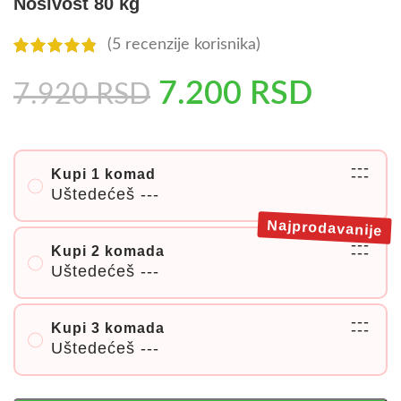
Nosivost 80 kg
(
5
recenzije korisnika)
7.200
RSD
7.920
RSD
---
Kupi 1 komad
---
Uštedećeš
---
Najprodavanije
---
Kupi 2 komada
---
Uštedećeš
---
---
Kupi 3 komada
---
Uštedećeš
---