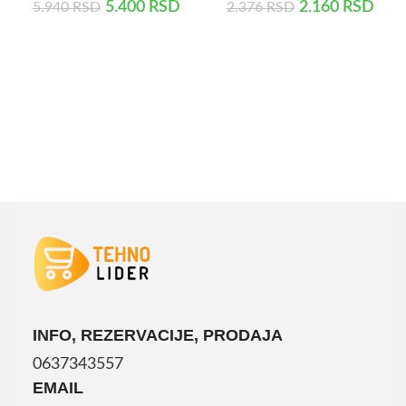
5.400
RSD
2.160
RSD
5.940
RSD
2.376
RSD
DODAJ U KORPU
DODAJ U KORPU
INFO, REZERVACIJE, PRODAJA
0637343557
EMAIL