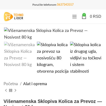
Poručite telefonom
0637343557
0
0
RSD
Početna
Alat i oprema
Višenamenska Sklopiva Kolica za Prevoz —