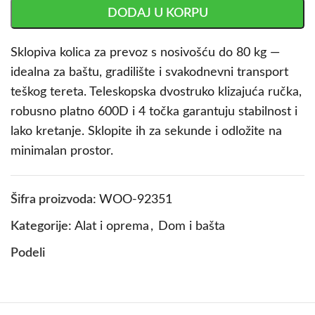
DODAJ U KORPU
Sklopiva kolica za prevoz s nosivošću do 80 kg —
idealna za baštu, gradilište i svakodnevni transport
teškog tereta. Teleskopska dvostruko klizajuća ručka,
robusno platno 600D i 4 točka garantuju stabilnost i
lako kretanje. Sklopite ih za sekunde i odložite na
minimalan prostor.
Šifra proizvoda:
WOO-92351
Kategorije:
Alat i oprema
,
Dom i bašta
Podeli