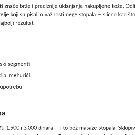
 znače brže i preciznije uklanjanje nakupljene kože. Odli
telje koji su pisali o važnosti nege stopala — slično kao št
jbolji rezultat.
onski segmenti
ija, mehurići
 upotrebu
ma
đu 1.500 i 3.000 dinara — i to bez masaže stopala. Sklop