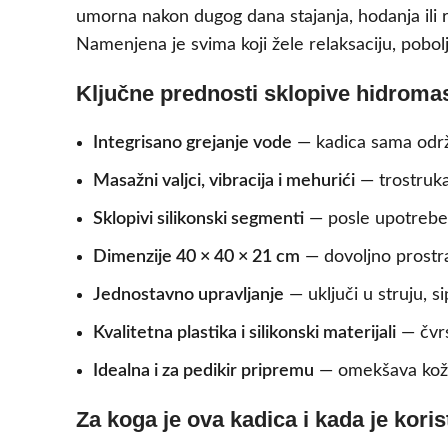
umorna nakon dugog dana stajanja, hodanja ili 
Namenjena je svima koji žele relaksaciju, pobo
Ključne prednosti sklopive hidroma
Integrisano grejanje vode
— kadica sama održ
Masažni valjci, vibracija i mehurići
— trostruka
Sklopivi silikonski segmenti
— posle upotrebe 
Dimenzije 40 × 40 × 21 cm
— dovoljno prostra
Jednostavno upravljanje
— uključi u struju, s
Kvalitetna plastika i silikonski materijali
— čvrs
Idealna i za pedikir pripremu
— omekšava kožu i
Za koga je ova kadica i kada je korist