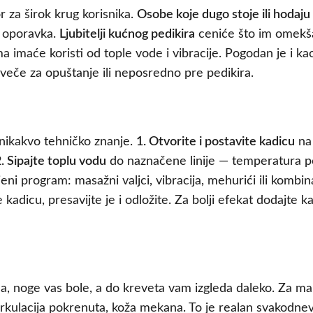
 za širok krug korisnika.
Osobe koje dugo stoje ili hodaju
l oporavka.
Ljubitelji kućnog pedikira
ceniće što im omekš
a imaće koristi od tople vode i vibracije. Pogodan je i k
veče za opuštanje ili neposredno pre pedikira.
 nikakvo tehničko znanje.
1. Otvorite i postavite kadicu
na 
. Sipajte toplu vodu
do naznačene linije — temperatura p
jeni program: masažni valjci, vibracija, mehurići ili kombin
 kadicu, presavijte je i odložite. Za bolji efekat dodajte k
na, noge vas bole, a do kreveta vam izgleda daleko. Za ma
kulacija pokrenuta, koža mekana. To je realan svakodnevni