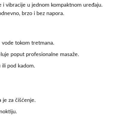
že i vibracije u jednom kompaktnom uređaju.
odnevno, brzo i bez napora.
 vode tokom tretmana.
deluje poput profesionalne masaže.
 ili pod kadom.
je za čišćenje.
noktiju.