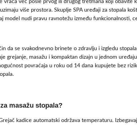
je vraća već posle prvog ili drugog tretmana koji obavite 
uzimaju više prostora. Skuplje SPA uređaji za stopala košta
Ovaj model nudi pravu ravnotežu između funkcionalnosti, 
čin da se svakodnevno brinete o zdravlju i izgledu stopal
je grejanje, masažu i kompaktan dizajn u jednom uređaju
mogućnost povraćaja u roku od 14 dana kupujete bez rizi
opala.
 za masažu stopala?
jač kadice automatski održava temperaturu. Izbegavajte 