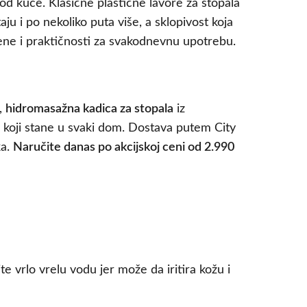
kod kuće. Klasične plastične lavore za stopala
ju i po nekoliko puta više, a sklopivost koja
cene i praktičnosti za svakodnevnu upotrebu.
a,
hidromasažna kadica za stopala
iz
 koji stane u svaki dom. Dostava putem City
ka.
Naručite danas po akcijskoj ceni od 2.990
vrlo vrelu vodu jer može da iritira kožu i