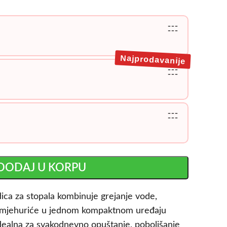
---
---
Najprodavanije
---
---
---
---
DODAJ U KORPU
ica za stopala kombinuje grejanje vode,
 i mjehuriće u jednom kompaktnom uređaju
ealna za svakodnevno opuštanje, poboljšanje