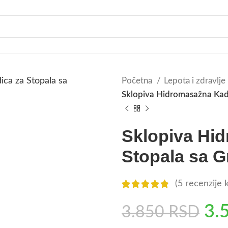
Početna
Lepota i zdravlje
Sklopiva Hidromasažna Kad
Sklopiva Hi
Stopala sa 
(
5
recenzije k
3.
3.850
RSD