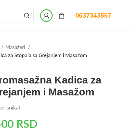
0637343557
Masažeri
ica za Stopala sa Grejanjem i Masažom
dromasažna Kadica za
Grejanjem i Masažom
orisnika)
500
RSD