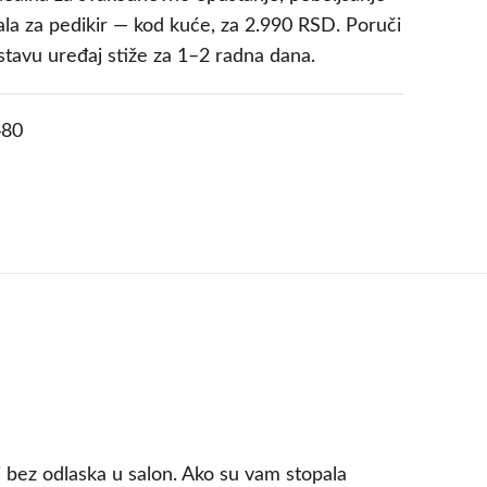
pala za pedikir — kod kuće, za 2.990 RSD. Poruči
stavu uređaj stiže za 1–2 radna dana.
80
 bez odlaska u salon. Ako su vam stopala