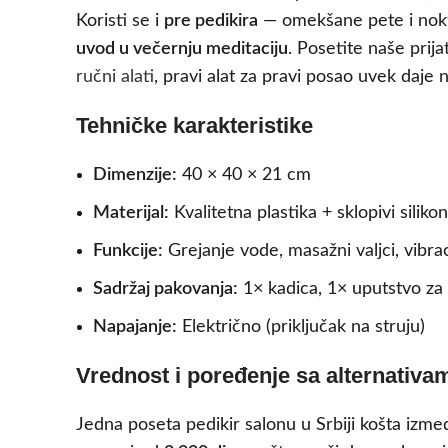
Koristi se i
pre pedikira
— omekšane pete i nokti
uvod u večernju meditaciju
. Posetite naše prija
ručni alati
, pravi alat za pravi posao uvek daje na
Tehničke karakteristike
Dimenzije:
40 × 40 × 21 cm
Materijal:
Kvalitetna plastika + sklopivi silik
Funkcije:
Grejanje vode, masažni valjci, vibrac
Sadržaj pakovanja:
1× kadica, 1× uputstvo za
Napajanje:
Električno (priključak na struju)
Vrednost i poređenje sa alternativa
Jedna poseta pedikir salonu u Srbiji košta izme