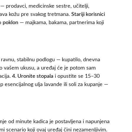
— prodavci, medicinske sestre, učitelji,
ava kožu pre svakog tretmana.
Stariji korisnici
ao
poklon
— majkama, bakama, partnerima koji
ravnu, stabilnu podlogu — kupatilo, dnevna
o vašem ukusu, a uređaj će je potom sam
acija.
4. Uronite stopala
i opustite se 15–30
ap esencijalnog ulja lavande ili soli za kupanje —
nje od minute kadica je postavljena i napunjena
 scenario koji ovaj uređaj čini nezamenljivim.