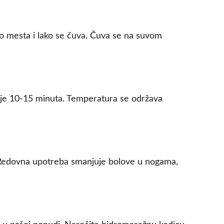
lo mesta i lako se čuva. Čuva se na suvom
raje 10-15 minuta. Temperatura se održava
 Redovna upotreba smanjuje bolove u nogama,