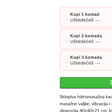
Kupi 1 komad
Uštedećeš
---
Kupi 2 komada
Uštedećeš
---
Kupi 3 komada
Uštedećeš
---
Sklopiva hidromasažna kad
masažne valjke, vibraciju
dimenzija 40×40×21 cm. Id