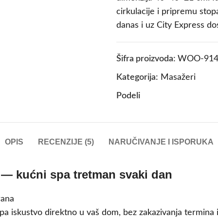
cirkulacije i pripremu sto
danas i uz City Express do
Šifra proizvoda:
WOO-914
Kategorija:
Masažeri
Podeli
OPIS
RECENZIJE (5)
NARUČIVANJE I ISPORUKA
 — kućni spa tretman svaki dan
a iskustvo direktno u vaš dom, bez zakazivanja termina i