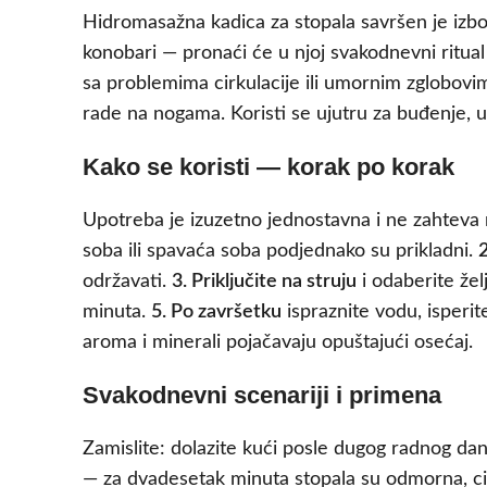
Hidromasažna kadica za stopala savršen je izbor
konobari — pronaći će u njoj svakodnevni ritua
sa problemima cirkulacije ili umornim zglobovim
rade na nogama. Koristi se ujutru za buđenje, u
Kako se koristi — korak po korak
Upotreba je izuzetno jednostavna i ne zahteva
soba ili spavaća soba podjednako su prikladni.
2
održavati.
3. Priključite na struju
i odaberite žel
minuta.
5. Po završetku
ispraznite vodu, isperite
aroma i minerali pojačavaju opuštajući osećaj.
Svakodnevni scenariji i primena
Zamislite: dolazite kući posle dugog radnog da
— za dvadesetak minuta stopala su odmorna, cir