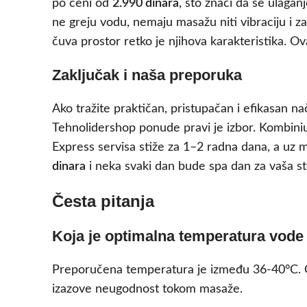
po ceni od
2.990 dinara
, što znači da se ulagan
ne greju vodu, nemaju masažu niti vibraciju i za
čuva prostor retko je njihova karakteristika. 
Zaključak i naša preporuka
Ako tražite praktičan, pristupačan i efikasan na
Tehnolidershop ponude pravi je izbor. Kombiniu
Express servisa stiže za 1–2 radna dana, a uz 
dinara
i neka svaki dan bude spa dan za vaša st
Česta pitanja
Koja je optimalna temperatura vode
Preporučena temperatura je između 36-40°C. Gre
izazove neugodnost tokom masaže.