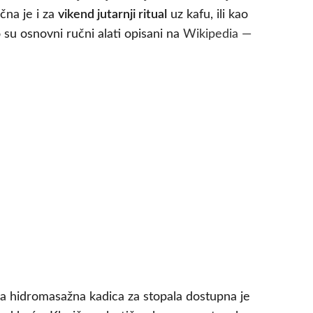
čna je i za
vikend jutarnji ritual
uz kafu, ili kao
o su osnovni ručni alati opisani na
Wikipedia —
iva hidromasažna kadica za stopala dostupna je