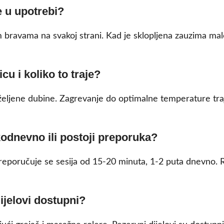
e u upotrebi?
 bravama na svakoj strani. Kad je sklopljena zauzima ma
u i koliko to traje?
od željene dubine. Zagrevanje do optimalne temperature t
odnevno ili postoji preporuka?
reporučuje se sesija od 15-20 minuta, 1-2 puta dnevno.
dijelovi dostupni?