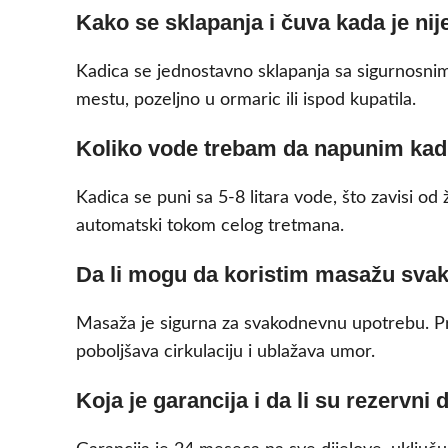
Kako se sklapanja i čuva kada je nij
Kadica se jednostavno sklapanja sa sigurnosnim
mestu, pozeljno u ormaric ili ispod kupatila.
Koliko vode trebam da napunim kadic
Kadica se puni sa 5-8 litara vode, što zavisi 
automatski tokom celog tretmana.
Da li mogu da koristim masažu svak
Masaža je sigurna za svakodnevnu upotrebu. P
poboljšava cirkulaciju i ublažava umor.
Koja je garancija i da li su rezervni 