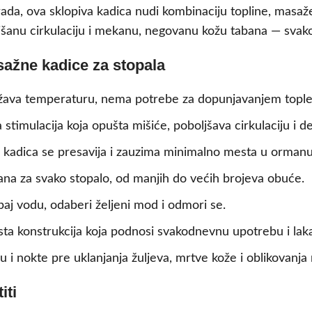
rada, ova sklopiva kadica nudi kombinaciju topline, masa
ljšanu cirkulaciju i mekanu, negovanu kožu tabana — svak
sažne kadice za stopala
ava temperaturu, nema potrebe za dopunjavanjem tople
 stimulacija koja opušta mišiće, poboljšava cirkulaciju i 
kadica se presavija i zauzima minimalno mesta u ormanu
na za svako stopalo, od manjih do većih brojeva obuće.
ipaj vodu, odaberi željeni mod i odmori se.
ta konstrukcija koja podnosi svakodnevnu upotrebu i laka 
 nokte pre uklanjanja žuljeva, mrtve kože i oblikovanja 
iti