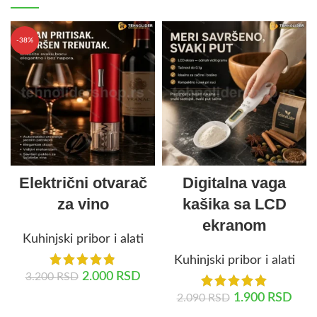
-38%
Električni otvarač
Digitalna vaga
za vino
kašika sa LCD
ekranom
Kuhinjski pribor i alati
Kuhinjski pribor i alati
2.000
RSD
3.200
RSD
1.900
RSD
2.090
RSD
DODAJ U KORPU