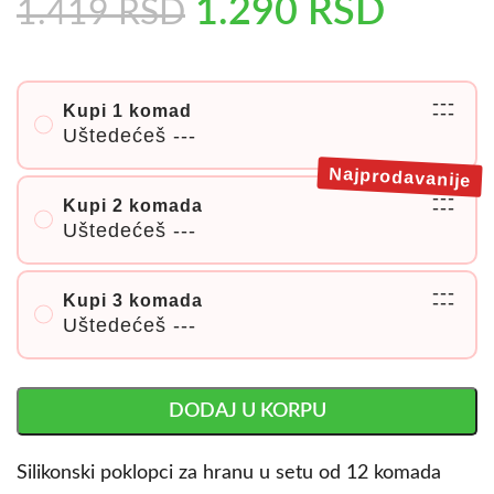
1.290
RSD
1.419
RSD
---
Kupi 1 komad
---
Uštedećeš
---
Najprodavanije
---
Kupi 2 komada
---
Uštedećeš
---
---
Kupi 3 komada
---
Uštedećeš
---
DODAJ U KORPU
Silikonski poklopci za hranu u setu od 12 komada