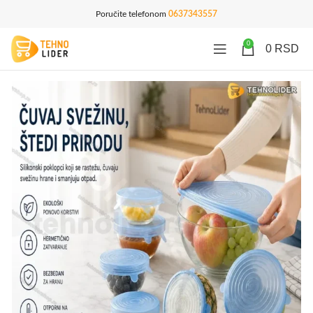
Poručite telefonom
0637343557
0
0
RSD