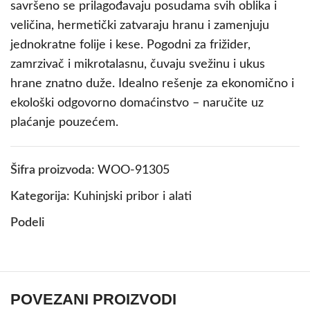
savršeno se prilagođavaju posudama svih oblika i
veličina, hermetički zatvaraju hranu i zamenjuju
jednokratne folije i kese. Pogodni za frižider,
zamrzivač i mikrotalasnu, čuvaju svežinu i ukus
hrane znatno duže. Idealno rešenje za ekonomično i
ekološki odgovorno domaćinstvo – naručite uz
plaćanje pouzećem.
Šifra proizvoda:
WOO-91305
Kategorija:
Kuhinjski pribor i alati
Podeli
POVEZANI PROIZVODI