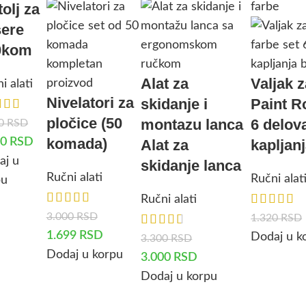
tolj za
sere
0kom
Alat za
Valjak 
i alati
Nivelatori za
skidanje i
Paint R
pločice (50
montazu lanca
6 delov
00
RSD
komada)
00
RSD
Alat za
kapljanj
aj u
skidanje lanca
Ručni alati
Ručni alat
pu
Ručni alati
3.000
RSD
1.320
RSD
1.699
RSD
Dodaj u k
3.300
RSD
Dodaj u korpu
3.000
RSD
Dodaj u korpu