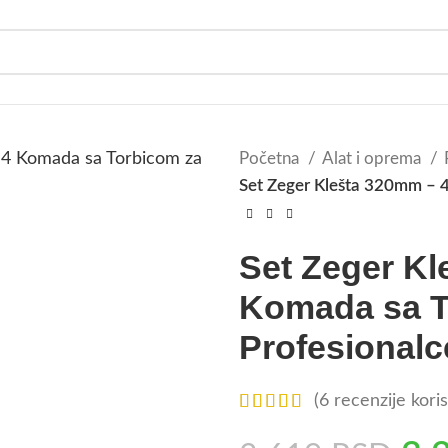
Početna
Alat i oprema
Set Zeger Klešta 320mm – 4
Set Zeger Kl
Komada sa T
Profesionalc
(
6
recenzije koris