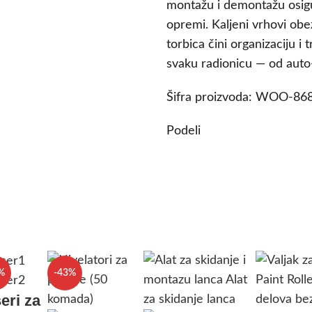
montažu i demontažu osigur
opremi. Kaljeni vrhovi obe
torbica čini organizaciju i
svaku radionicu — od auto
Šifra proizvoda:
WOO-86
Podeli
%
-43%
eri za