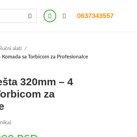
0637343557
Ručni alati
 Komada sa Torbicom za Profesionalce
ešta 320mm – 4
orbicom za
e
nika)