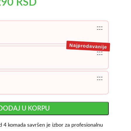
290
RSD
---
---
Najprodavanije
---
---
---
---
DODAJ U KORPU
 4 komada savršen je izbor za profesionalnu