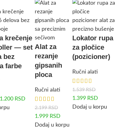
za krečenje
Lokator rupa
Alat za
oller — set
za pločice
rezanje
a bez
(pozicioner)
gipsanih
a farbe
Ručni alati
ploca
i
1.539
RSD
Ručni alati
1.399
RSD
1.200
RSD
Dodaj u korpu
orpu
2.199
RSD
1.999
RSD
Dodaj u korpu