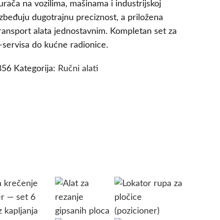
ača na vozilima, mašinama i industrijskoj
zbeđuju dugotrajnu preciznost, a priložena
 transport alata jednostavnim. Kompletan set za
-servisa do kućne radionice.
856
Kategorija:
Ručni alati