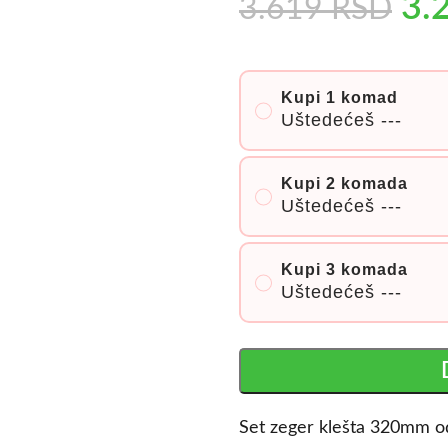
3.
3.619
RSD
Kupi 1 komad
Uštedećeš
---
Kupi 2 komada
Uštedećeš
---
Kupi 3 komada
Uštedećeš
---
Set zeger klešta 320mm od