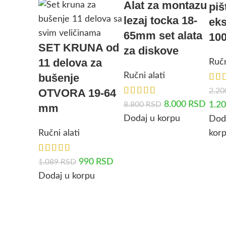
Alat za montazu
piš
lezaj tocka 18-
ek
65mm set alata
10
SET KRUNA od
za diskove
11 delova za
Ručn
Ručni alati
bušenje
2.2
OTVORA 19-64
8.000
RSD
1.2
8.800
RSD
mm
Dodaj u korpu
Dod
kor
Ručni alati
990
RSD
1.089
RSD
Dodaj u korpu