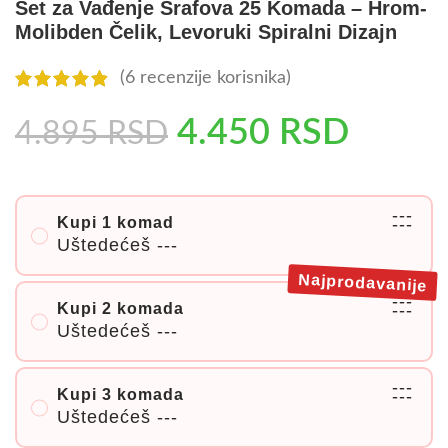
Set za Vađenje Šrafova 25 Komada – Hrom-
Molibden Čelik, Levoruki Spiralni Dizajn
(
6
recenzije korisnika)
4.450
RSD
4.895
RSD
---
Kupi 1 komad
---
Uštedećeš
---
Najprodavanije
---
Kupi 2 komada
---
Uštedećeš
---
---
Kupi 3 komada
---
Uštedećeš
---