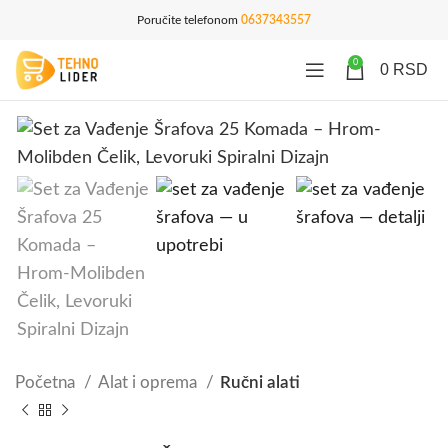
Poručite telefonom
0637343557
0
0
RSD
Početna
Alat i oprema
Ručni alati