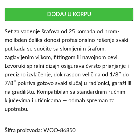
DODAJ U KORPU
Set za vađenje šrafova od 25 komada od hrom-
molibden čelika donosi profesionalno rešenje svaki
put kada se suočite sa slomljenim šrafom,
zaglavijenim vijkom, fittingom ili navojnom cevi.
Levoruki spiralni dizajn osigurava čvrsto prianjanje i
precizno izvlačenje, dok raspon veličina od 1/8″ do
7/8″ pokriva gotovo svaki slučaj u radionici, garaži ili
na gradilištu. Kompatibilan sa standardnim ručnim
ključevima i utičnicama — odmah spreman za
upotrebu.
Šifra proizvoda:
WOO-86850