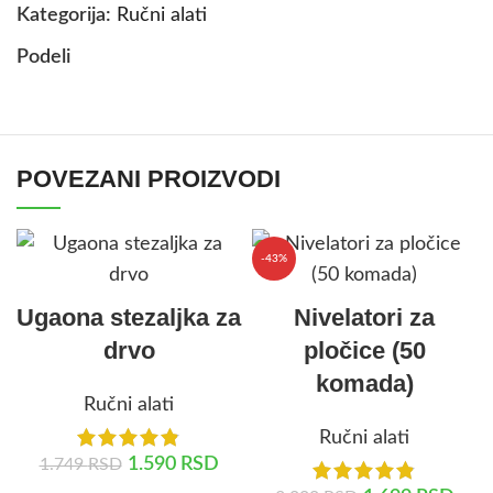
Kategorija:
Ručni alati
Podeli
POVEZANI PROIZVODI
-43%
Ugaona stezaljka za
Nivelatori za
drvo
pločice (50
komada)
Ručni alati
Ručni alati
1.590
RSD
1.749
RSD