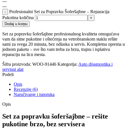
---
---
Profesionalni Set za Popravku Šoferšajbne – Reparacija
Pukotina količina
Dodaj u korpu
Set za popravku šoferšajbne profesionalnog kvaliteta omogućava
vam da sitne pukotine i oštećenja na vetrobranskom staklu rešite
sami za svega 20 minuta, bez odlaska u servis. Kompletna oprema u
jednom paketu – sve što vam treba za brzu, trajnu i isplativu
reparaciju na licu mesta.
Šifra proizvoda:
WOO-91446
Kategorija:
Auto dijagnostika i
servisni alat
Podeli
Opis
Recenzije (6)
Naručivanje i isporuka
Opis
Set za popravku šoferšajbne – rešite
pukotine brzo, bez servisera