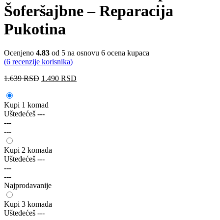
Šoferšajbne – Reparacija
Pukotina
Ocenjeno
4.83
od 5 na osnovu
6
ocena kupaca
(
6
recenzije korisnika)
1.639
RSD
1.490
RSD
Kupi 1 komad
Uštedećeš
---
---
---
Kupi 2 komada
Uštedećeš
---
---
---
Najprodavanije
Kupi 3 komada
Uštedećeš
---