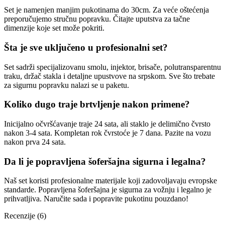
Set je namenjen manjim pukotinama do 30cm. Za veće oštećenja
preporučujemo stručnu popravku. Čitajte uputstva za tačne
dimenzije koje set može pokriti.
Šta je sve uključeno u profesionalni set?
Set sadrži specijalizovanu smolu, injektor, brisače, polutransparentnu
traku, držač stakla i detaljne upustvove na srpskom. Sve što trebate
za sigurnu popravku nalazi se u paketu.
Koliko dugo traje brtvljenje nakon primene?
Inicijalno očvršćavanje traje 24 sata, ali staklo je delimično čvrsto
nakon 3-4 sata. Kompletan rok čvrstoće je 7 dana. Pazite na vozu
nakon prva 24 sata.
Da li je popravljena šoferšajna sigurna i legalna?
Naš set koristi profesionalne materijale koji zadovoljavaju evropske
standarde. Popravljena šoferšajna je sigurna za vožnju i legalno je
prihvatljiva. Naručite sada i popravite pukotinu pouzdano!
Recenzije (6)