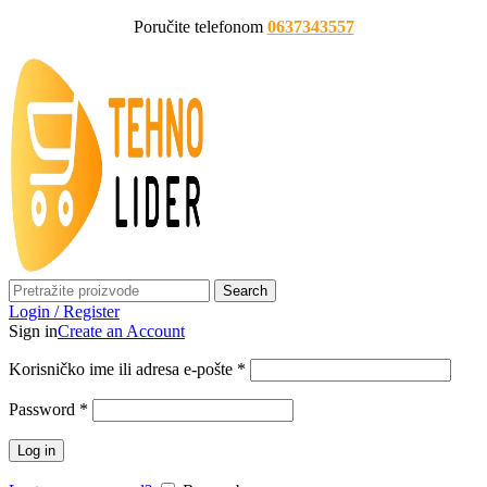
Poručite telefonom
0637343557
Search
Login / Register
Sign in
Create an Account
Korisničko ime ili adresa e-pošte
*
Password
*
Log in