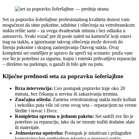
Set za popravku šoferšajbne profesionalnog kvaliteta donosi vam
mogućnost da sitne pukotine, udubine i oštećenja na vetrobranskom
staklu rešite sami – za svega dvadesetak minuta i bez odlaska u
autoservis. Svaki vozač pre ili posle naleti na kamenčić koji ostavi
trag na staklu, a ignorisanje takvog oštećenja može dovesti do
širenja pukotine i skupog zamenjivanja čitavog stakla. Ovaj
kompletni set osmišljen je upravo da spreči taj scenario: pruža vam
sve što je potrebno za sigurnu, trajnu i estetski prihvatljivu reparaciju
– direktno na parkingu, u garaži ili bilo gde na putu.
Ključne prednosti seta za popravku šoferšajbne
Brza intervencija:
Ceo postupak popravke traje oko 20
minuta, bez čekanja u servisu ili zakazivanja termina.
Značajna ušteda:
Zamena vetrobranskog stakla može koštati
i nekoliko puta više od cene ovog seta – reparacijom na vreme
štedite i novac i živce.
Kompletna oprema u jednom paketu:
Set sadrži sve što je
potrebno za reparaciju, tako da ne morate tražiti dodatne alate
ili materijale.
Jednostavna upotreba:
Postupak je intuitivan i prilagođen
korisnicima bez prethodnog iskustva u popravci stakla.