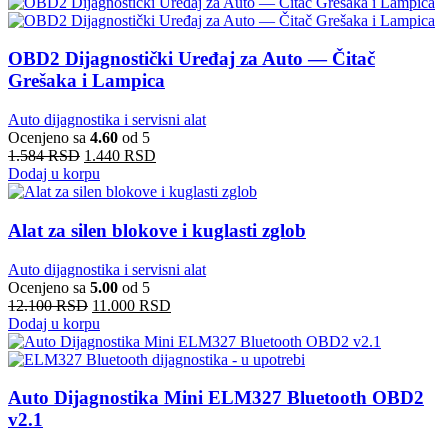
OBD2 Dijagnostički Uređaj za Auto — Čitač
Grešaka i Lampica
Auto dijagnostika i servisni alat
Ocenjeno sa
4.60
od 5
1.584
RSD
1.440
RSD
Dodaj u korpu
Alat za silen blokove i kuglasti zglob
Auto dijagnostika i servisni alat
Ocenjeno sa
5.00
od 5
12.100
RSD
11.000
RSD
Dodaj u korpu
Auto Dijagnostika Mini ELM327 Bluetooth OBD2
v2.1