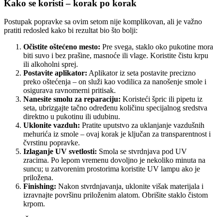
Kako se koristi – korak po korak
Postupak popravke sa ovim setom nije komplikovan, ali je važno
pratiti redosled kako bi rezultat bio što bolji:
Očistite oštećeno mesto:
Pre svega, staklo oko pukotine mora
biti suvo i bez prašine, masnoće ili vlage. Koristite čistu krpu
ili alkoholni sprej.
Postavite aplikator:
Aplikator iz seta postavite precizno
preko oštećenja – on služi kao vodilica za nanošenje smole i
osigurava ravnomerni pritisak.
Nanesite smolu za reparaciju:
Koristeći špric ili pipetu iz
seta, ubrizgajte tačno određenu količinu specijalnog sredstva
direktno u pukotinu ili udubinu.
Uklonite vazduh:
Pratite uputstvo za uklanjanje vazdušnih
mehurića iz smole – ovaj korak je ključan za transparentnost i
čvrstinu popravke.
Izlaganje UV svetlosti:
Smola se stvrdnjava pod UV
zracima. Po lepom vremenu dovoljno je nekoliko minuta na
suncu; u zatvorenim prostorima koristite UV lampu ako je
priložena.
Finishing:
Nakon stvrdnjavanja, uklonite višak materijala i
izravnajte površinu priloženim alatom. Obrišite staklo čistom
krpom.