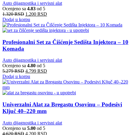
Auto dijagnostika i servisni alat
Ocenjeno sa
4.83
od 5
1.320
RSD
1.200
RSD
Dodaj u korpu
Profesionalni Set za Čišćenje Sedišta Injektora – 10
Komada
Auto dijagnostika i servisni alat
Ocenjeno sa
4.80
od 5
5.279
RSD
4.799
RSD
Dodaj u korpu
Univerzalni Alat za Bregastu Osovinu – Podesivi
Ključ 40–220 mm
Auto dijagnostika i servisni alat
Ocenjeno sa
5.00
od 5
4.620
RSD
4.200
RSD