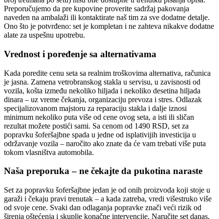
Preporučujemo da pre kupovine proverite sadržaj pakovanja
naveden na ambalaži ili kontaktirate naš tim za sve dodatne detalje.
Ono što je potvrđeno: set je kompletan i ne zahteva nikakve dodatne
alate za uspešnu upotrebu.
Vrednost i poređenje sa alternativama
Kada poredite cenu seta sa realnim troškovima alternativa, računica
je jasna. Zamena vetrobranskog stakla u servisu, u zavisnosti od
vozila, košta između nekoliko hiljada i nekoliko desetina hiljada
dinara – uz vreme čekanja, organizaciju prevoza i stres. Odlazak
specijalizovanom majstoru za reparaciju stakla i dalje iznosi
minimum nekoliko puta više od cene ovog seta, a isti ili sličan
rezultat možete postići sami. Sa cenom od 1490 RSD, set za
popravku šoferšajbne spada u jedne od isplativijih investicija u
održavanje vozila – naročito ako znate da će vam trebati više puta
tokom vlasništva automobila.
Naša preporuka – ne čekajte da pukotina naraste
Set za popravku šoferšajbne jedan je od onih proizvoda koji stoje u
garaži i čekaju pravi trenutak – a kada zatreba, vredi višestruko više
od svoje cene. Svaki dan odlaganja popravke znači veći rizik od
širenja oštećenja i skuplje konačne intervencije. Naručite set danas,