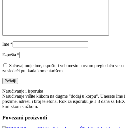
Ime
*
E-pošta
*
Sačuvaj moje ime, e-poštu i veb mesto u ovom pregledaču veba
za sledeći put kada komentarišem.
Naručivanje i isporuka
Naručivanje vršite klikom na dugme "dodaj u korpu". Unesete Ime i
prezime, adresu i broj telefona. Rok za isporuku je 1-3 dana sa BEX
kurirskom službom.
Povezani proizvodi