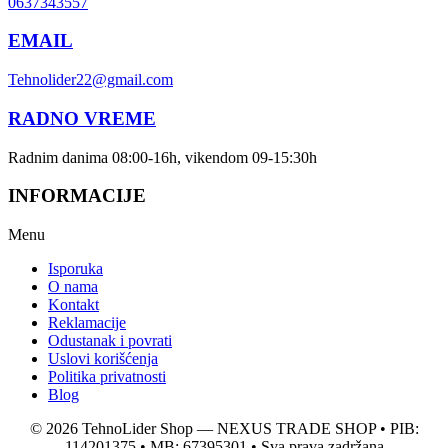
0637343557
EMAIL
Tehnolider22@gmail.com
RADNO VREME
Radnim danima 08:00-16h, vikendom 09-15:30h
INFORMACIJE
Menu
Isporuka
O nama
Kontakt
Reklamacije
Odustanak i povrati
Uslovi korišćenja
Politika privatnosti
Blog
© 2026 TehnoLider Shop — NEXUS TRADE SHOP • PIB:
114201375 • MB: 67395301 • Sva prava zadržana