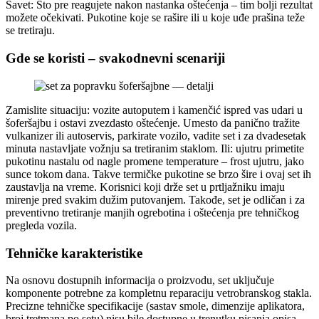
Savet: Što pre reagujete nakon nastanka oštećenja – tim bolji rezultat
možete očekivati. Pukotine koje se rašire ili u koje uđe prašina teže
se tretiraju.
Gde se koristi – svakodnevni scenariji
Zamislite situaciju: vozite autoputem i kamenčić ispred vas udari u
šoferšajbu i ostavi zvezdasto oštećenje. Umesto da panično tražite
vulkanizer ili autoservis, parkirate vozilo, vadite set i za dvadesetak
minuta nastavljate vožnju sa tretiranim staklom. Ili: ujutru primetite
pukotinu nastalu od nagle promene temperature – frost ujutru, jako
sunce tokom dana. Takve termičke pukotine se brzo šire i ovaj set ih
zaustavlja na vreme. Korisnici koji drže set u prtljažniku imaju
mirenje pred svakim dužim putovanjem. Takođe, set je odličan i za
preventivno tretiranje manjih ogrebotina i oštećenja pre tehničkog
pregleda vozila.
Tehničke karakteristike
Na osnovu dostupnih informacija o proizvodu, set uključuje
komponente potrebne za kompletnu reparaciju vetrobranskog stakla.
Precizne tehničke specifikacije (sastav smole, dimenzije aplikatora,
broj tretmana po setu) nisu bile dostupne u trenutku pisanja opisa.