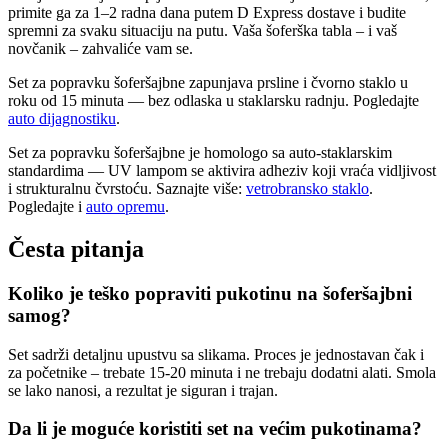
primite ga za 1–2 radna dana putem D Express dostave i budite
spremni za svaku situaciju na putu. Vaša šoferška tabla – i vaš
novčanik – zahvaliće vam se.
Set za popravku šoferšajbne zapunjava prsline i čvorno staklo u
roku od 15 minuta — bez odlaska u staklarsku radnju. Pogledajte
auto dijagnostiku
.
Set za popravku šoferšajbne je homologo sa auto-staklarskim
standardima — UV lampom se aktivira adheziv koji vraća vidljivost
i strukturalnu čvrstoću. Saznajte više:
vetrobransko staklo
.
Pogledajte i
auto opremu
.
Česta pitanja
Koliko je teško popraviti pukotinu na šoferšajbni
samog?
Set sadrži detaljnu upustvu sa slikama. Proces je jednostavan čak i
za početnike – trebate 15-20 minuta i ne trebaju dodatni alati. Smola
se lako nanosi, a rezultat je siguran i trajan.
Da li je moguće koristiti set na većim pukotinama?