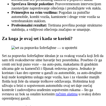
Sprečava širenje pukotine:
Pravovremenom intervencijom
zaustavljate napredovanje oštećenja i produžujete vek stakla.
Primenjivo na svim vozilima:
Pogodan za putničke
automobile, kombi vozila, kamionete i druge vrste vozila sa
vetrobranskim staklom.
Profesionalni rezultat:
Tretirana površina postaje strukturno
stabilnija, a vidljivost oštećenja značajno se smanjuje.
Za koga je ovaj set i kada se koristi?
Set za popravku šoferšajbne idealan je za svakog vozača koji želi da
sam reši svakodnevne sitne havarije bez posrednika. Posebno će ga
ceniti oni koji puno voze – na auto-putu, makadamu ili gradskim
ulicama gde su kamenčići i šljunak redovna pojava. Jednako je
koristan i kao deo opreme u garaži za automobile, za auto-detajliste
koji nude kompletnu uslugu nege vozila, kao i za vlasnike manjih
flotila koji žele da smanje troškove održavanja. Hobistima koji
uživaju u brizi o sopstvenom automobilu ovaj set daje osećaj
kontrole i zadovoljstva urađenim sopstvenim rukama – što ga
svrstava uz bok sa ostalim korisnim
ručnim alatima
u svakoj dobro
opremljenoj garaži.