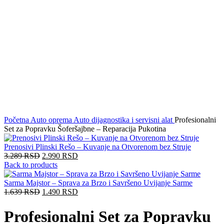
Click to enlarge
Početna
Auto oprema
Auto dijagnostika i servisni alat
Profesionalni
Set za Popravku Šoferšajbne – Reparacija Pukotina
Prenosivi Plinski Rešo – Kuvanje na Otvorenom bez Struje
3.289
RSD
2.990
RSD
Back to products
Sarma Majstor – Sprava za Brzo i Savršeno Uvijanje Sarme
1.639
RSD
1.490
RSD
Profesionalni Set za Popravku