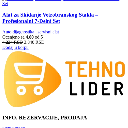
Alat za Skidanje Vetrobranskog Stakla –
Profesionalni 7-Delni Set
Auto dijagnostika i servisni alat
Ocenjeno sa
4.80
od 5
4.224
RSD
3.840
RSD
Dodaj u korpu
INFO, REZERVACIJE, PRODAJA