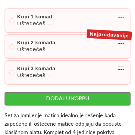
---
Kupi 1 komad
---
Uštedećeš
---
Najprodavanije
---
Kupi 2 komada
---
Uštedećeš
---
---
Kupi 3 komada
---
Uštedećeš
---
DODAJ U KORPU
Set za lomljenje matica idealno je rešenje kada
zapečene ili oštećene matice odbijaju da popuste
klasičnom alatu. Komplet od 4 jedinice pokriva