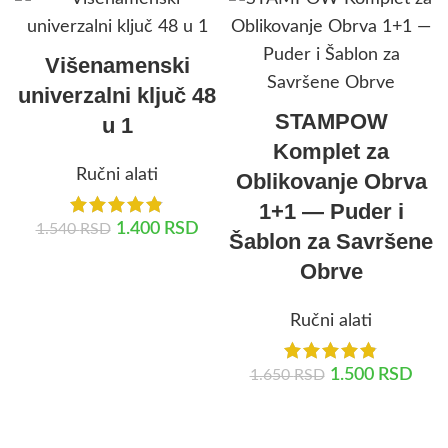
Višenamenski
univerzalni ključ 48
STAMPOW
u 1
Komplet za
Ručni alati
Oblikovanje Obrva
1+1 — Puder i
1.400
RSD
1.540
RSD
Šablon za Savršene
Obrve
DODAJ U KORPU
Ručni alati
1.500
RSD
1.650
RSD
DODAJ U KORPU