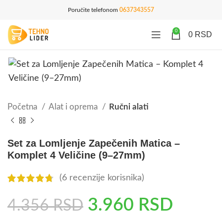
Poručite telefonom
0637343557
0
0
RSD
Početna
Alat i oprema
Ručni alati
Set za Lomljenje Zapečenih Matica –
Komplet 4 Veličine (9–27mm)
(
6
recenzije korisnika)
3.960
RSD
4.356
RSD