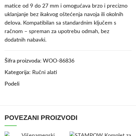
matice od 9 do 27 mm i omogućava brzo i precizno
uklanjanje bez ikakvog oštećenja navoja ili okolnih
delova. Kompatibilan sa standardnim ključem s
račnom – spreman za upotrebu odmah, bez
dodatnih nabavki.
Šifra proizvoda:
WOO-86836
Kategorija:
Ručni alati
Podeli
POVEZANI PROIZVODI