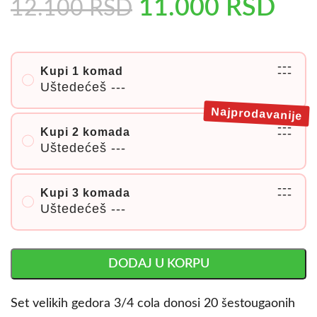
11.000
RSD
12.100
RSD
---
Kupi 1 komad
---
Uštedećeš
---
Najprodavanije
---
Kupi 2 komada
---
Uštedećeš
---
---
Kupi 3 komada
---
Uštedećeš
---
DODAJ U KORPU
Set velikih gedora 3/4 cola donosi 20 šestougaonih