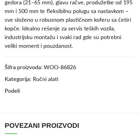
gedora (21–65 mm), glavu račve, produžetke od 195
mm i 500 mm te fleksibilnu polugu sa nastavkom –
sve složeno u robusnom plastičnom koferu sa četiri
kopče. Idealno rešenje za servis teških vozila,
industrijsku montažu i svaki rad gde su potrebni
veliki moment i pouzdanost.
Šifra proizvoda:
WOO-86826
Kategorija:
Ručni alati
Podeli
POVEZANI PROIZVODI