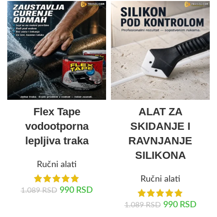
Flex Tape
ALAT ZA
vodootporna
SKIDANJE I
lepljiva traka
RAVNJANJE
SILIKONA
Ručni alati
Ručni alati
990
RSD
1.089
RSD
990
RSD
1.089
RSD
DODAJ U KORPU