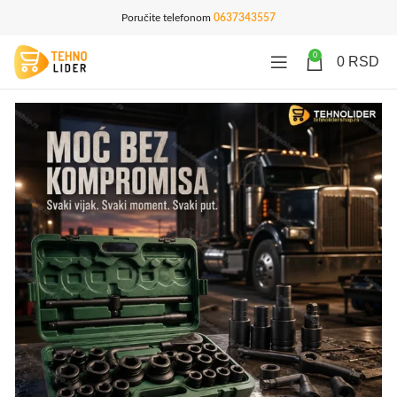
Poručite telefonom
0637343557
0
0
RSD