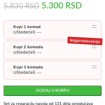
5.300
RSD
5.830
RSD
---
Kupi 1 komad
---
Uštedećeš
---
Najprodavanije
---
Kupi 2 komada
---
Uštedećeš
---
---
Kupi 3 komada
---
Uštedećeš
---
DODAJ U KORPU
Set za reparaciju navoja od 131 dela omogućava