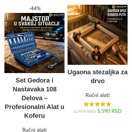
-44%
Ugaona stezaljka za
Set Gedora i
drvo
Nastavaka 108
Ručni alati
Delova –
Profesionalni Alat u
1.590
RSD
1.749
RSD
Koferu
DODAJ U KORPU
Ručni alati