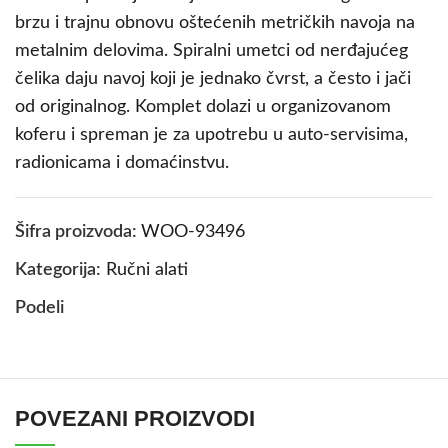
brzu i trajnu obnovu oštećenih metričkih navoja na
metalnim delovima. Spiralni umetci od nerđajućeg
čelika daju navoj koji je jednako čvrst, a često i jači
od originalnog. Komplet dolazi u organizovanom
koferu i spreman je za upotrebu u auto-servisima,
radionicama i domaćinstvu.
Šifra proizvoda:
WOO-93496
Kategorija:
Ručni alati
Podeli
POVEZANI PROIZVODI