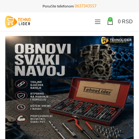
Poručite telefonom
0637343557
0
0
RSD