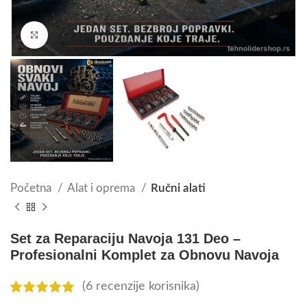
Click to enlarge
Početna
Alat i oprema
Ručni alati
Set za Reparaciju Navoja 131 Deo –
Profesionalni Komplet za Obnovu Navoja
(
6
recenzije korisnika)