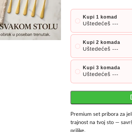
Kupi 1 komad
Uštedećeš
---
Kupi 2 komada
Uštedećeš
---
Kupi 3 komada
Uštedećeš
---
Premium set pribora za jel
trajnost na tvoj sto — sa
prilike.