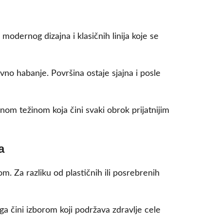
odernog dizajna i klasičnih linija koje se
vno habanje. Površina ostaje sjajna i posle
nom težinom koja čini svaki obrok prijatnijim
a
. Za razliku od plastičnih ili posrebrenih
 ga čini izborom koji podržava zdravlje cele