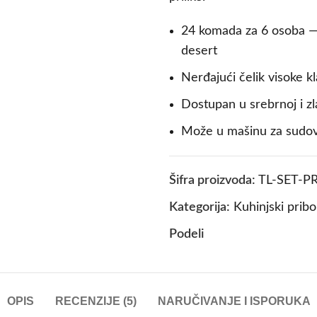
24 komada za 6 osoba — n
desert
Nerđajući čelik visoke k
Dostupan u srebrnoj i zla
Može u mašinu za sudo
Šifra proizvoda:
TL-SET-P
Kategorija:
Kuhinjski pribor
Podeli
OPIS
RECENZIJE (5)
NARUČIVANJE I ISPORUKA