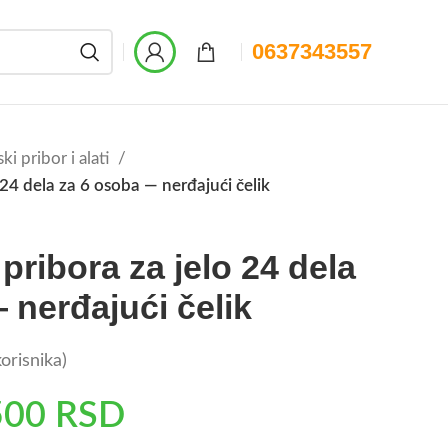
0637343557
ki pribor i alati
 24 dela za 6 osoba — nerđajući čelik
pribora za jelo 24 dela
 nerđajući čelik
orisnika)
500
RSD