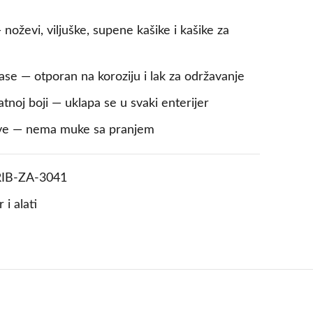
oževi, viljuške, supene kašike i kašike za
lase — otporan na koroziju i lak za održavanje
tnoj boji — uklapa se u svaki enterijer
ve — nema muke sa pranjem
RIB-ZA-3041
 i alati