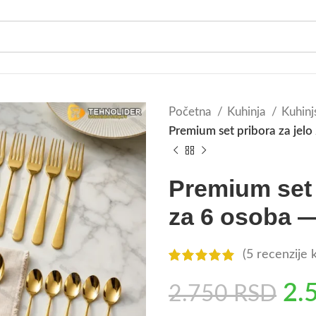
Početna
Kuhinja
Kuhinjs
Premium set pribora za jelo
Premium set 
za 6 osoba —
(
5
recenzije k
2.
2.750
RSD