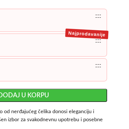
---
---
Najprodavanije
---
---
---
---
DODAJ U KORPU
o od nerđajućeg čelika donosi eleganciju i
vršen izbor za svakodnevnu upotrebu i posebne