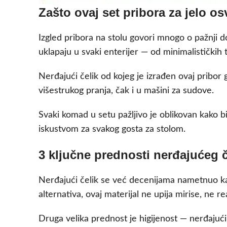
Zašto ovaj set pribora za jelo osv
Izgled pribora na stolu govori mnogo o pažnji d
uklapaju u svaki enterijer — od minimalističkih t
Nerđajući čelik od kojeg je izrađen ovaj pribor
višestrukog pranja, čak i u mašini za sudove.
Svaki komad u setu pažljivo je oblikovan kako bi
iskustvom za svakog gosta za stolom.
3 ključne prednosti nerđajućeg 
Nerđajući čelik se već decenijama nametnuo kao 
alternativa, ovaj materijal ne upija mirise, ne 
Druga velika prednost je higijenost — nerđajući 