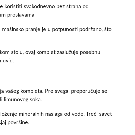
te koristiti svakodnevno bez straha od
jim proslavama.
o, mašinsko pranje je u potpunosti podržano, što
akom stolu, ovaj komplet zaslužuje posebnu
n uvid.
anja vašeg kompleta. Pre svega, preporučuje se
li limunovog soka.
aloženje mineralnih naslaga od vode. Treći savet
jaj površine.