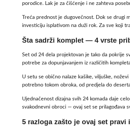
porodice. Lak je za čišćenje i ne zahteva posebn
Treća prednost je dugovečnost. Dok se drugi mate
investiciju isplativom na duži rok. Za sve koji 
Šta sadrži komplet — 4 vrste pr
Set od 24 dela projektovan je tako da pokrije s
potrebe za dopunjavanjem iz različitih kompleta 
U setu se obično nalaze kašike, viljuške, nožev
potrebno tokom obroka, od predjela do deserta
Ujednačenost dizajna svih 24 komada daje celoku
svakodnevni obroci — ovaj set se prilagođava sv
5 razloga zašto je ovaj set pravi