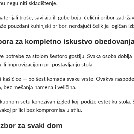
u negu niti skladištenje.
rijali troše, savijaju ili gube boju, čelični pribor zadrža
traže pouzdani
kuhinjski pribor
, nerđajući čelik je logičan iz
ibora za kompletno iskustvo obedovanj
ve potrebe za stolom šestoro gostiju. Svaka osoba dobija
ili improvizacijom pri postavljanju stola.
i i kašičice — po šest komada svake vrste. Ovakva raspode
, bez mešanja namena i veličina.
pnom setu kohezivan izgled koji podiže estetiku stola. Sv
akoj prilici bez kompromisa u stilu.
 izbor za svaki dom