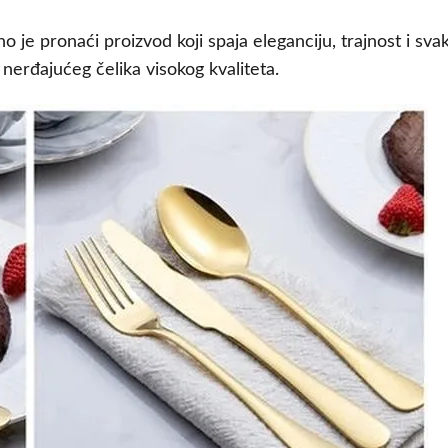
o je pronaći proizvod koji spaja eleganciju, trajnost i s
nerđajućeg čelika visokog kvaliteta.