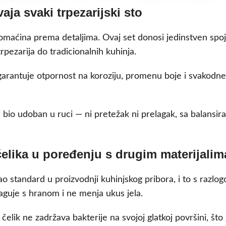
aja svaki trpezarijski sto
omaćina prema detaljima. Ovaj set donosi jedinstven spoj m
rpezarija do tradicionalnih kuhinja.
 garantuje otpornost na koroziju, promenu boje i svakodne
 bio udoban u ruci — ni pretežak ni prelagak, sa balansira
čelika u poređenju s drugim materijalim
standard u proizvodnji kuhinjskog pribora, i to s razlogom
reaguje s hranom i ne menja ukus jela.
čelik ne zadržava bakterije na svojoj glatkoj površini, što