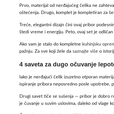
Prvo, materijal od nerđajućeg čelika ne zahteva
oštećenja. Drugo, komplet je kompletiran za še
Treće, elegantni dizajn čini ovaj pribor podesn
štedi vreme i energiju. Peto, ovaj set je odliča
Ako vam je stalo do kompletne
kuhinjsku opre
pažnju. Za sve koji žele da
saznajte više
o istori
4 saveta za dugo očuvanje lepote
Iako je nerđajući čelik izuzetno otporan materi
ispiranje pribora neposredno posle upotrebe, p
Drugi savet tiče se sušenja — pribor je dobro r
je čuvanje u suvim uslovima, daleko od vlage ko