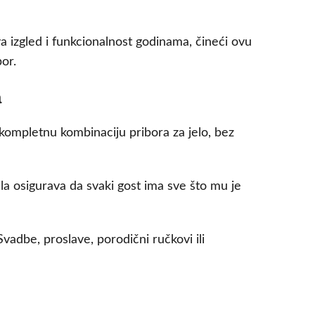
va izgled i funkcionalnost godinama, čineći ovu
bor.
a
 kompletnu kombinaciju pribora za jelo, bez
la osigurava da svaki gost ima sve što mu je
adbe, proslave, porodični ručkovi ili