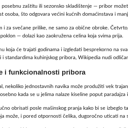
 posebnu zaštitu ili sezonsko skladištenje — pribor može
st osoba, što odgovara većini kućnih domaćinstava i man
im i za svečane prilike, ne samo za obične obroke. Četvrt
n poklon — dolazi kao zaokružena celina koja svima prija.
mu
koja će trajati godinama i izgledati besprekorno na sv
ji i standardima kuhinjskog pribora, Wikipedia nudi odliča
 i funkcionalnosti pribora
jal, nekoliko jednostavnih navika može produžiti vek traj
osebno kada se u jelima nalaze kiseline poput paradajza i
učno obrisati posle mašinskog pranja kako bi se izbeglo t
ja može, i pored otpornosti čelika, dugoročno uticati na s