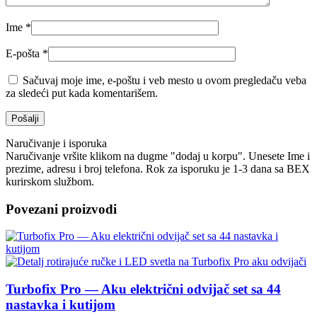
Ime
*
E-pošta
*
Sačuvaj moje ime, e-poštu i veb mesto u ovom pregledaču veba
za sledeći put kada komentarišem.
Naručivanje i isporuka
Naručivanje vršite klikom na dugme "dodaj u korpu". Unesete Ime i
prezime, adresu i broj telefona. Rok za isporuku je 1-3 dana sa BEX
kurirskom službom.
Povezani proizvodi
Turbofix Pro — Aku električni odvijač set sa 44
nastavka i kutijom