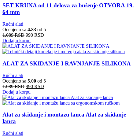
SET KRUNA od 11 delova za bušenje OTVORA 19-
64 mm
Ručni alati
Ocenjeno sa
4.83
od 5
1.089
RSD
990
RSD
Dodaj u korpu
ALAT ZA SKIDANJE I RAVNJANJE SILIKONA
Ručni alati
Ocenjeno sa
5.00
od 5
1.089
RSD
990
RSD
Dodaj u korpu
Alat za skidanje i montazu lanca Alat za skidanje
lanca
Ručni alati