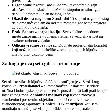
površinama.
Ergonomski profil:
Tanak i dobro uravnotežen dizajn
olakšava rad i u skučenim, teško dostupnim mestima gde
deblji ili nespretniji alati ne mogu doći.
Okasti deo sa nagibom:
Standardni 15-stepeni nagib okastog
dela omogućava vam da radite u mestima gde nema prostora
za puni krug okretanja.
Praktičan set za organizaciju:
Sve veličine na jednom
mestu znače manje gubljenja vremena i veću efikasnost na
svakom radnom zadatku.
Odlična vrednost za novac:
Dobijate profesionalni komplet
koji može zameniti nekoliko zasebno kupljenih ključeva po
znatno višoj ukupnoj ceni.
Za koga je ovaj set i gde se primenjuje
Set okasto vilastih ključeva 8-32mm osmišljen je za širok krug
korisnika.
Profesionalci
– automehaničari, instalateri, serviseri
mašina i industrijske opreme – ceniće pouzdan alat koji prati tempo
intenzivnog rada.
Zanatlije i majstori
koji izvode radove u
stambenim i poslovnim objektima pronaći će u ovom setu
svakodnevnog saputnika.
Hobisti i DIY entuzijaste
koji sami
montiraju nameštaj, servisiraju bicikle, motore ili aparate u