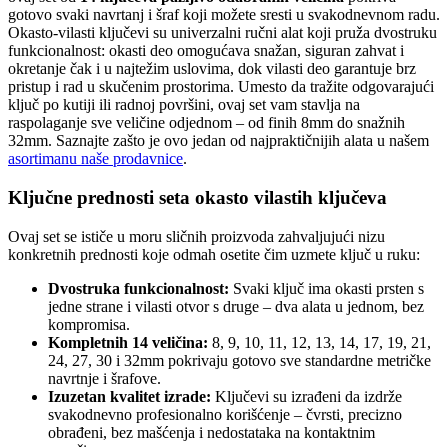
gotovo svaki navrtanj i šraf koji možete sresti u svakodnevnom radu.
Okasto-vilasti ključevi su univerzalni ručni alat koji pruža dvostruku
funkcionalnost: okasti deo omogućava snažan, siguran zahvat i
okretanje čak i u najtežim uslovima, dok vilasti deo garantuje brz
pristup i rad u skučenim prostorima. Umesto da tražite odgovarajući
ključ po kutiji ili radnoj površini, ovaj set vam stavlja na
raspolaganje sve veličine odjednom – od finih 8mm do snažnih
32mm. Saznajte zašto je ovo jedan od najpraktičnijih alata u našem
asortimanu naše prodavnice
.
Ključne prednosti seta okasto vilastih ključeva
Ovaj set se ističe u moru sličnih proizvoda zahvaljujući nizu
konkretnih prednosti koje odmah osetite čim uzmete ključ u ruku:
Dvostruka funkcionalnost:
Svaki ključ ima okasti prsten s
jedne strane i vilasti otvor s druge – dva alata u jednom, bez
kompromisa.
Kompletnih 14 veličina:
8, 9, 10, 11, 12, 13, 14, 17, 19, 21,
24, 27, 30 i 32mm pokrivaju gotovo sve standardne metričke
navrtnje i šrafove.
Izuzetan kvalitet izrade:
Ključevi su izrađeni da izdrže
svakodnevno profesionalno korišćenje – čvrsti, precizno
obrađeni, bez mašćenja i nedostataka na kontaktnim