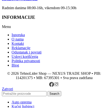
Radnim danima 08:00-16h, vikendom 09-15:30h
INFORMACIJE
Menu
Isporuka
O nama
Kontakt
Reklamacije
Odustanak i povrati
Uslovi korišćenja
Politika privatnosti
Blog
© 2026 TehnoLider Shop — NEXUS TRADE SHOP • PIB:
114201375 • MB: 67395301 • Sva prava zadržana
Zatvori
Search
Auto oprema
Kućni ljubimci