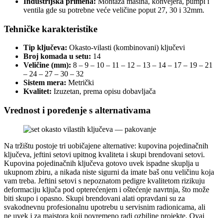
Industrijska primena:
Montaža mašina, konvejera, pumpi i
ventila gde su potrebne veće veličine poput 27, 30 i 32mm.
Tehničke karakteristike
Tip ključeva:
Okasto-vilasti (kombinovani) ključevi
Broj komada u setu:
14
Veličine (mm):
8 – 9 – 10 – 11 – 12 – 13 – 14 – 17 – 19 – 21
– 24 – 27 – 30 – 32
Sistem mera:
Metrički
Kvalitet:
Izuzetan, prema opisu dobavljača
Vrednost i poređenje s alternativama
Na tržištu postoje tri uobičajene alternative: kupovina pojedinačnih
ključeva, jeftini setovi upitnog kvaliteta i skupi brendovani setovi.
Kupovina pojedinačnih ključeva gotovo uvek ispadne skuplja u
ukupnom zbiru, a nikada niste sigurni da imate baš onu veličinu koja
vam treba. Jeftini setovi s nepoznatom pedigre kvalitetom rizikuju
deformaciju ključa pod opterećenjem i oštećenje navrtnja, što može
biti skupo i opasno. Skupi brendovani alati opravdani su za
svakodnevnu profesionalnu upotrebu u servisnim radionicama, ali
ne uvek i za majstora koji povremeno radi ozbiljne projekte. Ovaj