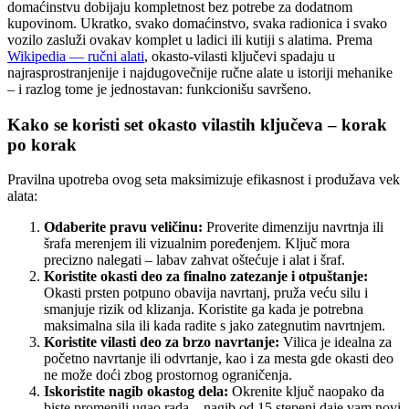
domaćinstvu dobijaju kompletnost bez potrebe za dodatnom
kupovinom. Ukratko, svako domaćinstvo, svaka radionica i svako
vozilo zasluži ovakav komplet u ladici ili kutiji s alatima. Prema
Wikipedia — ručni alati
, okasto-vilasti ključevi spadaju u
najrasprostranjenije i najdugovečnije ručne alate u istoriji mehanike
– i razlog tome je jednostavan: funkcionišu savršeno.
Kako se koristi set okasto vilastih ključeva – korak
po korak
Pravilna upotreba ovog seta maksimizuje efikasnost i produžava vek
alata:
Odaberite pravu veličinu:
Proverite dimenziju navrtnja ili
šrafa merenjem ili vizualnim poređenjem. Ključ mora
precizno nalegati – labav zahvat oštećuje i alat i šraf.
Koristite okasti deo za finalno zatezanje i otpuštanje:
Okasti prsten potpuno obavija navrtanj, pruža veću silu i
smanjuje rizik od klizanja. Koristite ga kada je potrebna
maksimalna sila ili kada radite s jako zategnutim navrtnjem.
Koristite vilasti deo za brzo navrtanje:
Vilica je idealna za
početno navrtanje ili odvrtanje, kao i za mesta gde okasti deo
ne može doći zbog prostornog ograničenja.
Iskoristite nagib okastog dela:
Okrenite ključ naopako da
biste promenili ugao rada – nagib od 15 stepeni daje vam novi