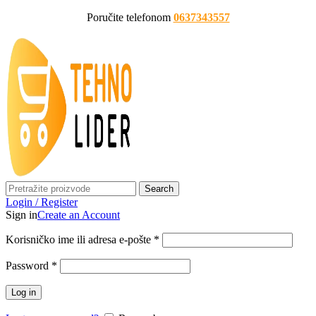
Poručite telefonom
0637343557
Search
Login / Register
Sign in
Create an Account
Korisničko ime ili adresa e-pošte
*
Password
*
Log in