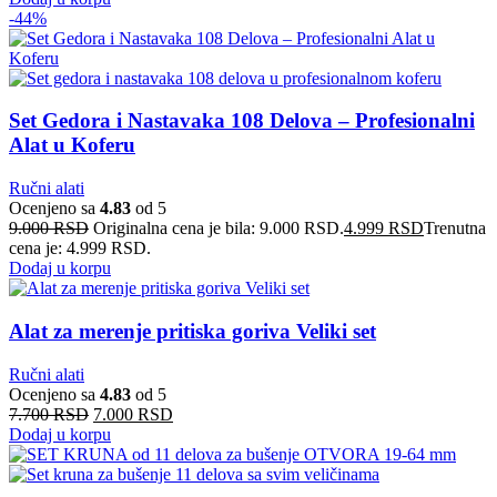
-44%
Set Gedora i Nastavaka 108 Delova – Profesionalni
Alat u Koferu
Ručni alati
Ocenjeno sa
4.83
od 5
9.000
RSD
Originalna cena je bila: 9.000 RSD.
4.999
RSD
Trenutna
cena je: 4.999 RSD.
Dodaj u korpu
Alat za merenje pritiska goriva Veliki set
Ručni alati
Ocenjeno sa
4.83
od 5
7.700
RSD
7.000
RSD
Dodaj u korpu