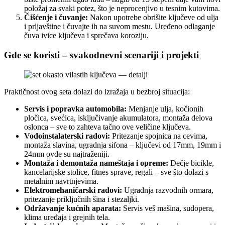
položaj za svaki potez, što je neprocenjivo u tesnim kutovima.
Čišćenje i čuvanje:
Nakon upotrebe obrišite ključeve od ulja
i prljavštine i čuvajte ih na suvom mestu. Uređeno odlaganje
čuva ivice ključeva i sprečava koroziju.
Gde se koristi – svakodnevni scenariji i projekti
Praktičnost ovog seta dolazi do izražaja u bezbroj situacija:
Servis i popravka automobila:
Menjanje ulja, kočionih
pločica, svećica, isključivanje akumulatora, montaža delova
oslonca – sve to zahteva tačno ove veličine ključeva.
Vodoinstalaterski radovi:
Pritezanje spojnica na cevima,
montaža slavina, ugradnja sifona – ključevi od 17mm, 19mm i
24mm ovde su najtraženiji.
Montaža i demontaža nameštaja i opreme:
Dečje bicikle,
kancelarijske stolice, fitnes sprave, regali – sve što dolazi s
metalnim navrtnjevima.
Elektromehaničarski radovi:
Ugradnja razvodnih ormara,
pritezanje priključnih šina i stezaljki.
Održavanje kućnih aparata:
Servis veš mašina, sudopera,
klima uređaja i grejnih tela.