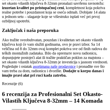
set okasto vilastih ključeva 8-32mm pronalazi savršenu ravnotežu:
izuzetan kvalitet po pristupačnoj ceni
, kompletnost koja pokriva
realne potrebe i pouzdanost koja se oseća odmah. Dobijate 14 alata
u jednom setu – ulaganje koje se višestruko isplati već pri prvoj
ozbiljnoj upotrebi.
Zaključak i naša preporuka
Ako tražite sveobuhvatan, pouzdan i kvalitetan set okasto vilastih
ključeva koji će vam služiti godinama, ovo je pravi izbor. Sa 14
veličina od 8 do 32mm ovaj komplet pokriva sve od finih radova do
teških montažnih zadataka. Bilo da opremате novu radionicu,
dopunjujete postojeći alat ili tražite praktičan poklon za majstora –
set okasto vilastih ključeva 8-32mm je investicija s jasnom vrednosti.
Pogledajte i ostatak
asortimana naše prodavnice
i pronađite sve što
vam treba za dom, radionicu i dvorište.
Dodajte u korpu danas i
imajte pravi alat pri ruci kada zatreba.
Recenzije (6)
6 recenzija za
Profesionalni Set Okasto-
Vilastih Ključeva 8-32mm – 14 Komada