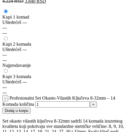
4.224
RSD
3.840
RSD
Kupi 1 komad
Uštedećeš
---
---
---
Kupi 2 komada
Uštedećeš
---
---
---
Najprodavanije
Kupi 3 komada
Uštedećeš
---
---
---
Profesionalni Set Okasto-Vilastih Ključeva 8-32mm – 14
Komada količina
Dodaj u korpu
Set okasto vilastih ključeva 8-32mm sadrži 14 komada izuzetnog
kvaliteta koji pokrivaju sve standardne metričke veličine: 8, 9, 10,
11, 12, 13, 14, 17, 19, 21, 24, 27, 30 i 32mm. Svaki ključ nudi