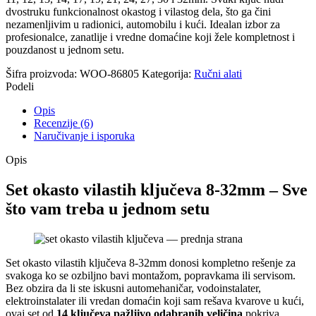
dvostruku funkcionalnost okastog i vilastog dela, što ga čini
nezamenljivim u radionici, automobilu i kući. Idealan izbor za
profesionalce, zanatlije i vredne domaćine koji žele kompletnost i
pouzdanost u jednom setu.
Šifra proizvoda:
WOO-86805
Kategorija:
Ručni alati
Podeli
Opis
Recenzije (6)
Naručivanje i isporuka
Opis
Set okasto vilastih ključeva 8-32mm – Sve
što vam treba u jednom setu
Set okasto vilastih ključeva 8-32mm donosi kompletno rešenje za
svakoga ko se ozbiljno bavi montažom, popravkama ili servisom.
Bez obzira da li ste iskusni automehaničar, vodoinstalater,
elektroinstalater ili vredan domaćin koji sam rešava kvarove u kući,
ovaj set od
14 ključeva pažljivo odabranih veličina
pokriva