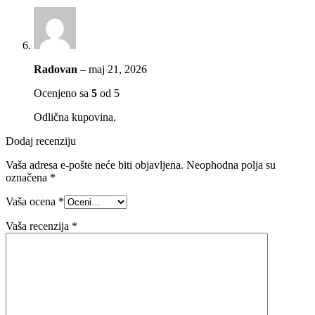
Radovan
–
maj 21, 2026
Ocenjeno sa
5
od 5
Odlična kupovina.
Dodaj recenziju
Vaša adresa e-pošte neće biti objavljena.
Neophodna polja su
označena
*
Vaša ocena
*
Vaša recenzija
*