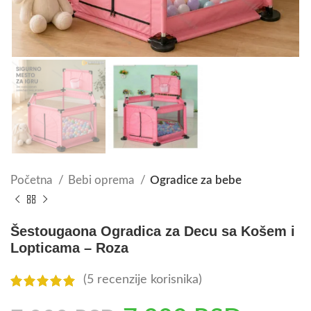
Početna
Bebi oprema
Ogradice za bebe
Šestougaona Ogradica za Decu sa Košem i
Lopticama – Roza
(
5
recenzije korisnika)