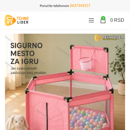
Poručite telefonom
0637343557
0
0
RSD