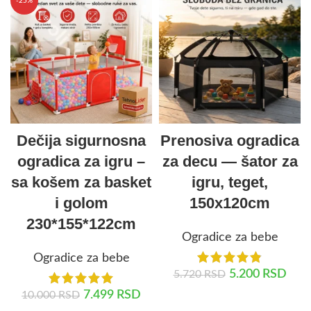
-25%
Dečija sigurnosna
Prenosiva ogradica
ogradica za igru –
za decu — šator za
sa košem za basket
igru, teget,
i golom
150x120cm
230*155*122cm
Ogradice za bebe
Ogradice za bebe
5.200
RSD
5.720
RSD
7.499
RSD
10.000
RSD
DODAJ U KORPU