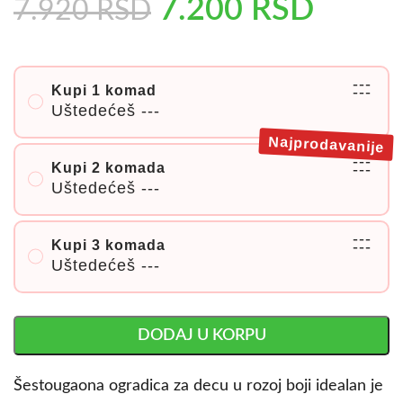
7.200
RSD
7.920
RSD
---
Kupi 1 komad
---
Uštedećeš
---
Najprodavanije
---
Kupi 2 komada
---
Uštedećeš
---
---
Kupi 3 komada
---
Uštedećeš
---
DODAJ U KORPU
Šestougaona ogradica za decu u rozoj boji idealan je