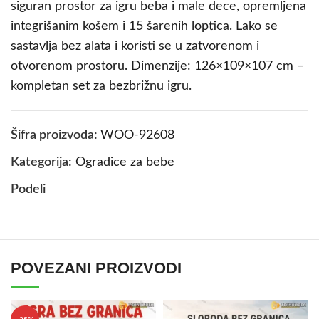
siguran prostor za igru beba i male dece, opremljena
integrišanim košem i 15 šarenih loptica. Lako se
sastavlja bez alata i koristi se u zatvorenom i
otvorenom prostoru. Dimenzije: 126×109×107 cm –
kompletan set za bezbrižnu igru.
Šifra proizvoda:
WOO-92608
Kategorija:
Ogradice za bebe
Podeli
POVEZANI PROIZVODI