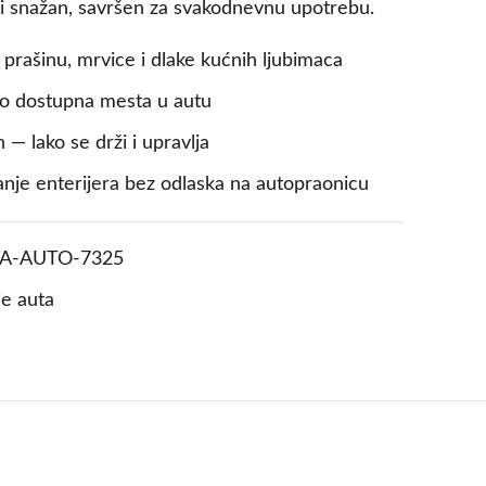
 i snažan, savršen za svakodnevnu upotrebu.
a prašinu, mrvice i dlake kućnih ljubimaca
ko dostupna mesta u autu
 — lako se drži i upravlja
anje enterijera bez odlaska na autopraonicu
ZA-AUTO-7325
je auta