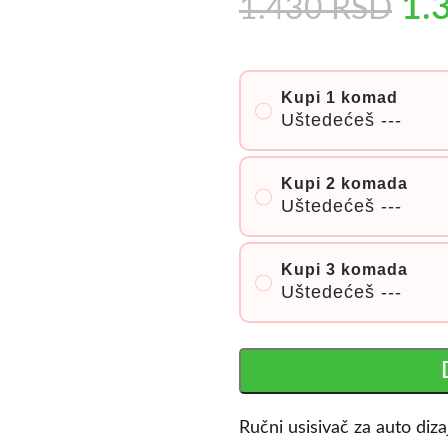
1.
1.430
RSD
Kupi 1 komad
Uštedećeš
---
Kupi 2 komada
Uštedećeš
---
Kupi 3 komada
Uštedećeš
---
Ručni usisivač za auto diza