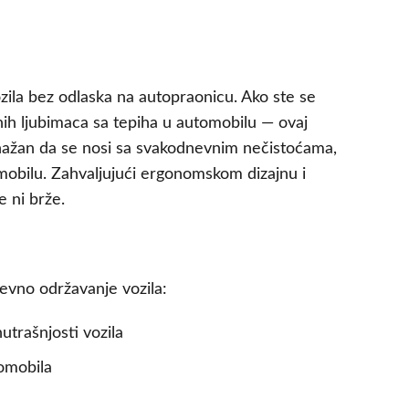
ozila bez odlaska na autopraonicu. Ako ste se
ćnih ljubimaca sa tepiha u automobilu — ovaj
snažan da se nosi sa svakodnevnim nečistoćama,
mobilu. Zahvaljujući ergonomskom dizajnu i
e ni brže.
nevno održavanje vozila:
utrašnjosti vozila
tomobila