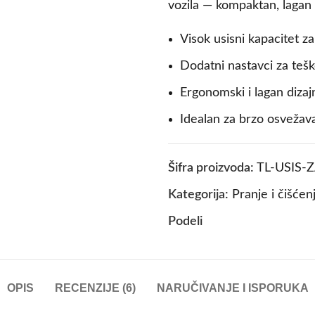
vozila — kompaktan, lagan
Visok usisni kapacitet z
Dodatni nastavci za teš
Ergonomski i lagan dizajn
Idealan za brzo osvežav
Šifra proizvoda:
TL-USIS-
Kategorija:
Pranje i čišćen
Podeli
OPIS
RECENZIJE (6)
NARUČIVANJE I ISPORUKA