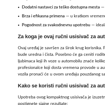
Dodatni nastavci za teško dostupna mesta
— 
Brza i efikasna primena
— u kratkom vremenu 
Pogodnost za svakodnevnu upotrebu
— ideal
Za koga je ovaj ručni usisivač za a
Ovaj uređaj je savršen za širok krug korisnika
bude uredna i čista. Posebno će ga ceniti rodit
ljubimaca koji ih voze u automobilu znaće kolik
profesionalce koji dosta vremena provode u autu
vozila pronaći će u ovom uređaju pouzdanog sa
Kako se koristi ručni usisivač za au
Upotreba ovog kompaktnog usisivača je izuzetn
postignete sjajne rezultate: