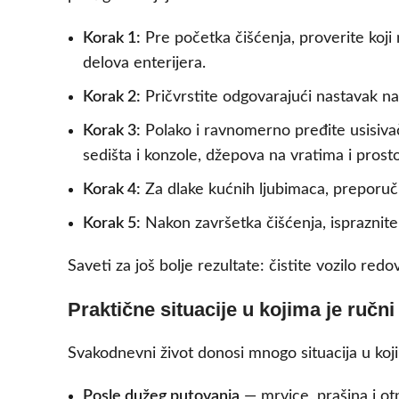
Korak 1:
Pre početka čišćenja, proverite koji n
delova enterijera.
Korak 2:
Pričvrstite odgovarajući nastavak na u
Korak 3:
Polako i ravnomerno pređite usisiv
sedišta i konzole, džepova na vratima i prosto
Korak 4:
Za dlake kućnih ljubimaca, preporučuj
Korak 5:
Nakon završetka čišćenja, ispraznite 
Saveti za još bolje rezultate: čistite vozilo red
Praktične situacije u kojima je ručn
Svakodnevni život donosi mnogo situacija u koji
Posle dužeg putovanja
— mrvice, prašina i ot