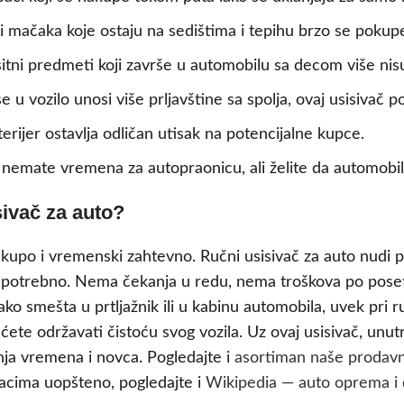
i mačaka koje ostaju na sedištima i tepihu brzo se pokup
sitni predmeti koji završe u automobilu sa decom više ni
e u vozilo unosi više prljavštine sa spolja, ovaj usisivač
erijer ostavlja odličan utisak na potencijalne kupce.
nemate vremena za autopraonicu, ali želite da automobi
sivač za auto?
kupo i vremenski zahtevno. Ručni usisivač za auto nudi 
d je potrebno. Nema čekanja u redu, nema troškova po pos
o smešta u prtljažnik ili u kabinu automobila, uvek pri ru
 ćete održavati čistoću svog vozila. Uz ovaj usisivač, un
ja vremena i novca. Pogledajte i
asortiman naše prodav
dacima uopšteno, pogledajte i
Wikipedia — auto oprema i 