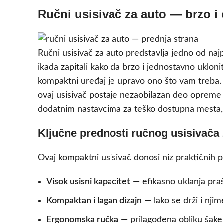
Ručni usisivač za auto — brzo i 
Ručni usisivač za auto predstavlja jedno od naj
ikada zapitali kako da brzo i jednostavno uklon
kompaktni uređaj je upravo ono što vam treba.
ovaj usisivač postaje nezaobilazan deo opreme 
dodatnim nastavcima za teško dostupna mesta, či
Ključne prednosti ručnog usisivača 
Ovaj kompaktni usisivač donosi niz praktičnih p
Visok usisni kapacitet
— efikasno uklanja praš
Kompaktan i lagan dizajn
— lako se drži i nji
Ergonomska ručka
— prilagođena obliku šake