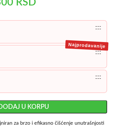
300
RSD
---
---
Najprodavanije
---
---
---
---
DODAJ U KORPU
jniran za brzo i efikasno čišćenje unutrašnjosti