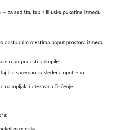
e — za sedišta, tepih ili uske pukotine između
eško dostupnim mestima poput prostora između
lake u potpunosti pokupile.
ređaj bio spreman za sledeću upotrebu.
bi nakupljala i otežavala čišćenje.
era:
nekoliko minuta.