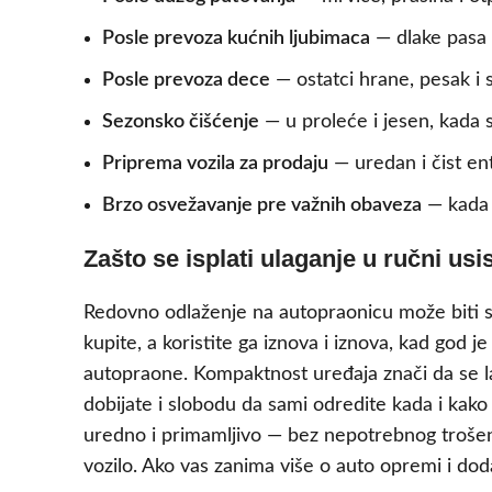
Posle prevoza kućnih ljubimaca
— dlake pasa 
Posle prevoza dece
— ostatci hrane, pesak i 
Sezonsko čišćenje
— u proleće i jesen, kada s
Priprema vozila za prodaju
— uredan i čist ent
Brzo osvežavanje pre važnih obaveza
— kada 
Zašto se isplati ulaganje u ručni usi
Redovno odlaženje na autopraonicu može biti s
kupite, a koristite ga iznova i iznova, kad go
autopraone. Kompaktnost uređaja znači da se lak
dobijate i slobodu da sami odredite kada i kako
uredno i primamljivo — bez nepotrebnog trošen
vozilo. Ako vas zanima više o auto opremi i do