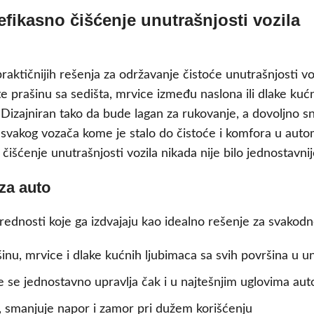
efikasno čišćenje unutrašnjosti vozila
praktičnijih rešenja za održavanje čistoće unutrašnjosti v
ite prašinu sa sedišta, mrvice između naslona ili dlake ku
 Dizajniran tako da bude lagan za rukovanje, a dovoljno 
svakog vozača kome je stalo do čistoće i komfora u auto
šćenje unutrašnjosti vozila nikada nije bilo jednostavnij
za auto
rednosti koje ga izdvajaju kao idealno rešenje za svakod
inu, mrvice i dlake kućnih ljubimaca sa svih površina u un
me se jednostavno upravlja čak i u najtešnjim uglovima au
, smanjuje napor i zamor pri dužem korišćenju