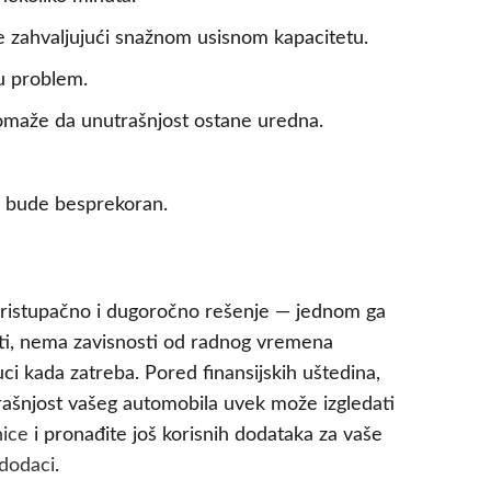
e zahvaljujući snažnom usisnom kapacitetu.
su problem.
 pomaže da unutrašnjost ostane uredna.
l bude besprekoran.
pristupačno i dugoročno rešenje — jednom ga
eti, nema zavisnosti od radnog vremena
ci kada zatreba. Pored finansijskih uštedina,
utrašnjost vašeg automobila uvek može izgledati
nice
i pronađite još korisnih dodataka za vaše
dodaci
.