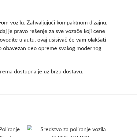
 svom vozilu. Zahvaljujući kompaktnom dizajnu,
aj je pravo rešenje za sve vozače koji cene
ovodite u autu, ovaj usisivač će vam olakšati
 auto obavezan deo opreme svakog modernog
prema
dostupna je uz brzu dostavu.
-50%