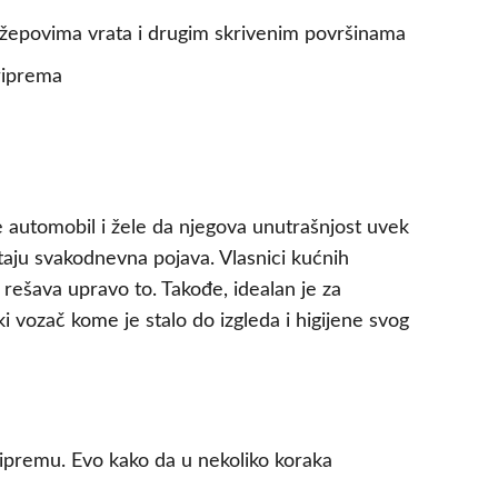
džepovima vrata i drugim skrivenim površinama
riprema
e automobil i žele da njegova unutrašnjost uvek
staju svakodnevna pojava. Vlasnici kućnih
 rešava upravo to. Takođe, idealan je za
 vozač kome je stalo do izgleda i higijene svog
ipremu. Evo kako da u nekoliko koraka