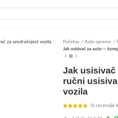
Početna
Auto oprema
Jak usisivač za auto — komp
Jak usisiva
ručni usisiv
vozila
(
6
recenzije k