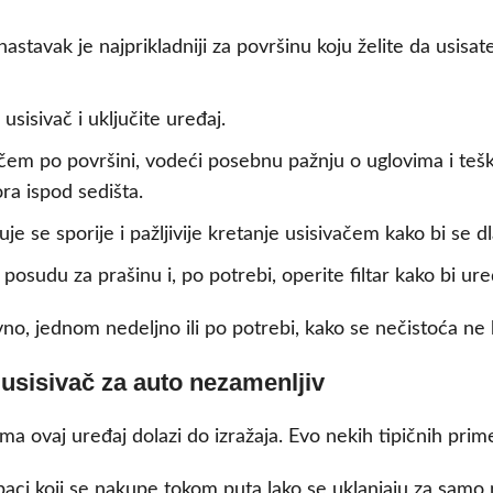
astavak je najprikladniji za površinu koju želite da usisat
sisivač i uključite uređaj.
ačem po površini, vodeći posebnu pažnju o uglovima i t
ra ispod sedišta.
e se sporije i pažljivije kretanje usisivačem kako bi se d
posudu za prašinu i, po potrebi, operite filtar kako bi u
ovno, jednom nedeljno ili po potrebi, kako se nečistoća ne 
i usisivač za auto nezamenljiv
ma ovaj uređaj dolazi do izražaja. Evo nekih tipičnih prim
paci koji se nakupe tokom puta lako se uklanjaju za samo 