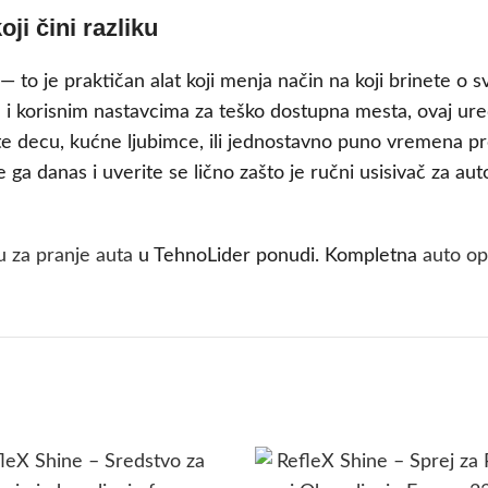
ji čini razliku
 — to je praktičan alat koji menja način na koji brinete o
i korisnim nastavcima za teško dostupna mesta, ovaj uređ
ate decu, kućne ljubimce, ili jednostavno puno vremena pr
 ga danas i uverite se lično zašto je ručni usisivač za
 za pranje auta
u TehnoLider ponudi. Kompletna
auto o