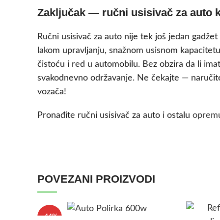
Zaključak — ručni usisivač za auto ko
Ručni usisivač za auto nije tek još jedan gadžet
lakom upravljanju, snažnom usisnom kapacitetu 
čistoću i red u automobilu. Bez obzira da li im
svakodnevno održavanje. Ne čekajte — naručite
vozača!
Pronađite ručni usisivač za auto i ostalu
opremu
POVEZANI PROIZVODI
-44%