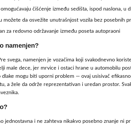
omogućavaju čišćenje između sedišta, ispod naslona, u 
možete da osvežite unutrašnjost vozila bez posebnih p
an za redovno održavanje između poseta autopraoni
uto namenjen?
. Pre svega, namenjen je vozačima koji svakodnevno korist
elji male dece, jer mrvice i ostaci hrane u automobilu po
o dlake mogu biti uporni problem — ovaj usisivač efikasno
, a žele da održe reprezentativan i uredan prostor. Svaki
veznika.
to?
o jednostavna i ne zahteva nikakvo posebno znanje ni pr