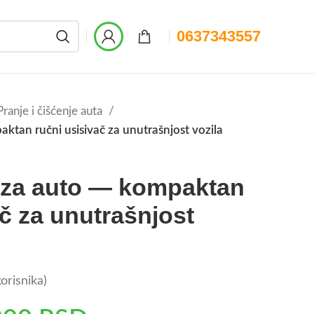
0637343557
Pranje i čišćenje auta
aktan ručni usisivač za unutrašnjost vozila
č za auto — kompaktan
ač za unutrašnjost
orisnika)