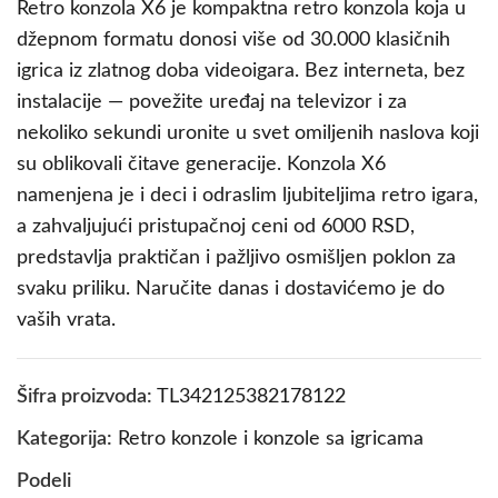
Retro konzola X6 je kompaktna retro konzola koja u
džepnom formatu donosi više od 30.000 klasičnih
igrica iz zlatnog doba videoigara. Bez interneta, bez
instalacije — povežite uređaj na televizor i za
nekoliko sekundi uronite u svet omiljenih naslova koji
su oblikovali čitave generacije. Konzola X6
namenjena je i deci i odraslim ljubiteljima retro igara,
a zahvaljujući pristupačnoj ceni od 6000 RSD,
predstavlja praktičan i pažljivo osmišljen poklon za
svaku priliku. Naručite danas i dostavićemo je do
vaših vrata.
Šifra proizvoda:
TL342125382178122
Kategorija:
Retro konzole i konzole sa igricama
Podeli