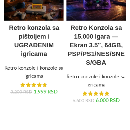
Retro konzola sa
Retro Konzola sa
pištoljem i
15.000 Igara —
UGRAĐENIM
Ekran 3.5″, 64GB,
igricama
PSP/PS1/NES/SNE
S/GBA
Retro konzole i konzole sa
igricama
Retro konzole i konzole sa
igricama
1.999
RSD
3.200
RSD
6.000
RSD
6.600
RSD
DODAJ U KORPU
DODAJ U KORPU