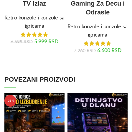
TV Izlaz
Gaming Za Decu i
Odrasle
Retro konzole i konzole sa
igricama
Retro konzole i konzole sa
igricama
5.999
RSD
6.599
RSD
6.600
RSD
7.260
RSD
DODAJ U KORPU
DODAJ U KORPU
POVEZANI PROIZVODI
-38%