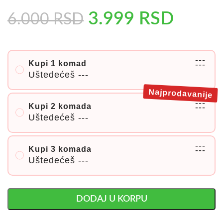
3.999
RSD
6.000
RSD
---
Kupi 1 komad
---
Uštedećeš
---
Najprodavanije
---
Kupi 2 komada
---
Uštedećeš
---
---
Kupi 3 komada
---
Uštedećeš
---
DODAJ U KORPU