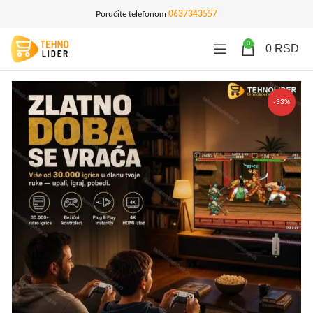
Poručite telefonom
0637343557
0
0
RSD
-33%