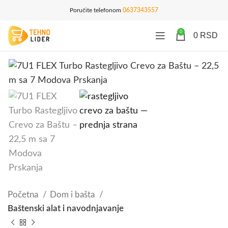
Poručite telefonom
0637343557
0
0
RSD
Početna
Dom i bašta
Baštenski alat i navodnjavanje