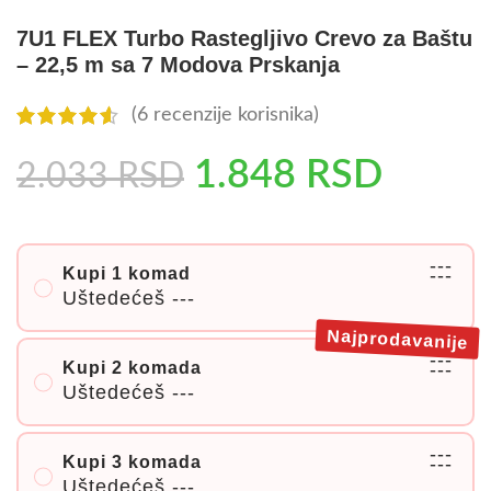
7U1 FLEX Turbo Rastegljivo Crevo za Baštu
– 22,5 m sa 7 Modova Prskanja
(
6
recenzije korisnika)
1.848
RSD
2.033
RSD
---
Kupi 1 komad
---
Uštedećeš
---
Najprodavanije
---
Kupi 2 komada
---
Uštedećeš
---
---
Kupi 3 komada
---
Uštedećeš
---