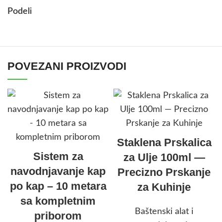
Podeli
POVEZANI PROIZVODI
Staklena Prskalica
Sistem za
za Ulje 100ml —
navodnjavanje kap
Precizno Prskanje
po kap – 10 metara
za Kuhinje
sa kompletnim
Baštenski alat i
priborom