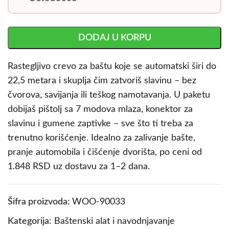
DODAJ U KORPU
Rastegljivo crevo za baštu koje se automatski širi do
22,5 metara i skuplja čim zatvoriš slavinu – bez
čvorova, savijanja ili teškog namotavanja. U paketu
dobijaš pištolj sa 7 modova mlaza, konektor za
slavinu i gumene zaptivke – sve što ti treba za
trenutno korišćenje. Idealno za zalivanje bašte,
pranje automobila i čišćenje dvorišta, po ceni od
1.848 RSD uz dostavu za 1–2 dana.
Šifra proizvoda:
WOO-90033
Kategorija:
Baštenski alat i navodnjavanje