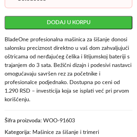
DODAJ U KORPU
BladeOne profesionalna mašinica za šišanje donosi
salonsku preciznost direktno u vaš dom zahvaljujući
oštricama od nerđajućeg čelika i litijumskoj bateriji s
trajanjem do 3 sata. Bežični dizajn i podesivi nastavci
omogućavaju savršen rez za početnike i
profesionalce podjednako. Dostupna po ceni od
1.290 RSD – investicija koja se isplati već pri prvom
korišćenju.
Šifra proizvoda:
WOO-91603
Kategorija:
Mašinice za šišanje i trimeri