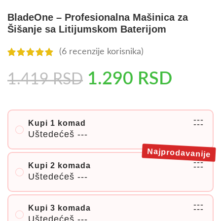
BladeOne – Profesionalna Mašinica za
Šišanje sa Litijumskom Baterijom
(
6
recenzije korisnika)
1.290
RSD
1.419
RSD
---
Kupi 1 komad
---
Uštedećeš
---
Najprodavanije
---
Kupi 2 komada
---
Uštedećeš
---
---
Kupi 3 komada
---
Uštedećeš
---