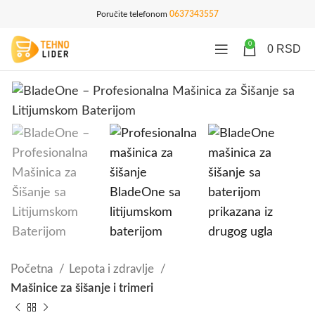
Poručite telefonom
0637343557
0
0
RSD
Početna
Lepota i zdravlje
Mašinice za šišanje i trimeri