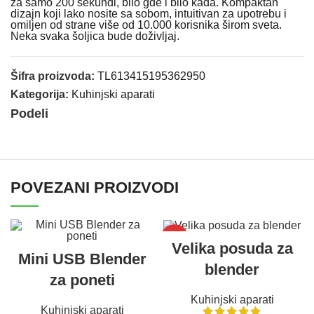
za samo 200 sekundi, bilo gde i bilo kada. Kompaktan
dizajn koji lako nosite sa sobom, intuitivan za upotrebu i
omiljen od strane više od 10.000 korisnika širom sveta.
Neka svaka šoljica bude doživljaj.
Šifra proizvoda:
TL613415195362950
Kategorija:
Kuhinjski aparati
Podeli
POVEZANI PROIZVODI
-50%
Velika posuda za
Mini USB Blender
blender
za poneti
Kuhinjski aparati
Kuhinjski aparati