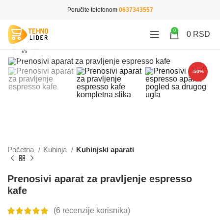
Poručite telefonom
0637343557
0
0
RSD
Click to enlarge
-50%
Početna
Kuhinja
Kuhinjski aparati
Prenosivi aparat za pravljenje espresso
kafe
(
6
recenzije korisnika)