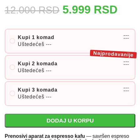
5.999
RSD
12.000
RSD
---
Kupi 1 komad
---
Uštedećeš
---
Najprodavanije
---
Kupi 2 komada
---
Uštedećeš
---
---
Kupi 3 komada
---
Uštedećeš
---
DODAJ U KORPU
Prenosivi aparat za espresso kafu
— savršen espreso