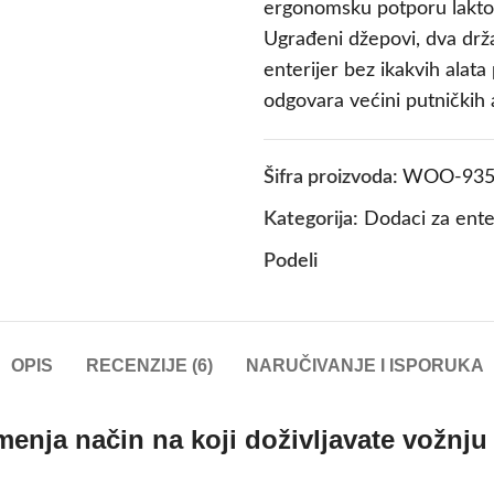
ergonomsku potporu laktov
Ugrađeni džepovi, dva drža
enterijer bez ikakvih alat
odgovara većini putničkih 
Šifra proizvoda:
WOO-935
Kategorija:
Dodaci za ente
Podeli
OPIS
RECENZIJE (6)
NARUČIVANJE I ISPORUKA
menja način na koji doživljavate vožnju