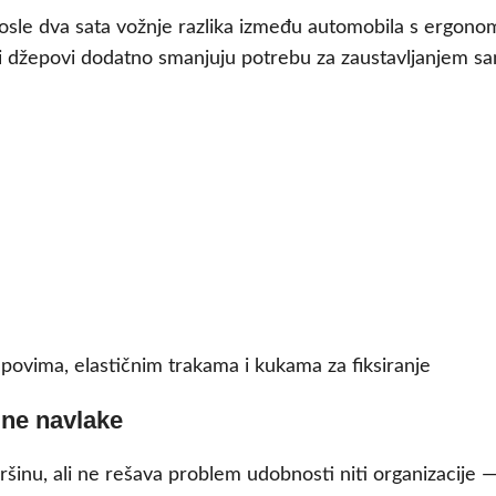
Posle dva sata vožnje razlika između automobila s ergonom
 džepovi dodatno smanjuju potrebu za zaustavljanjem sam
ovima, elastičnim trakama i kukama za fiksiranje
tine navlake
ršinu, ali ne rešava problem udobnosti niti organizacije 