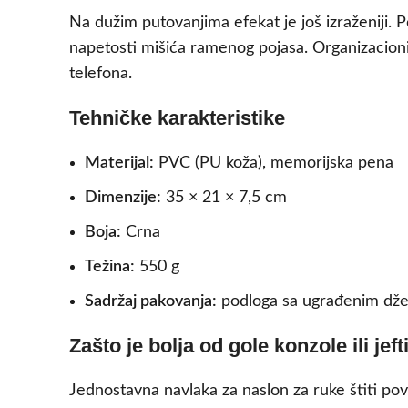
Na dužim putovanjima efekat je još izraženiji. 
napetosti mišića ramenog pojasa. Organizacioni
telefona.
Tehničke karakteristike
Materijal:
PVC (PU koža), memorijska pena
Dimenzije:
35 × 21 × 7,5 cm
Boja:
Crna
Težina:
550 g
Sadržaj pakovanja:
podloga sa ugrađenim džep
Zašto je bolja od gole konzole ili jef
Jednostavna navlaka za naslon za ruke štiti pov