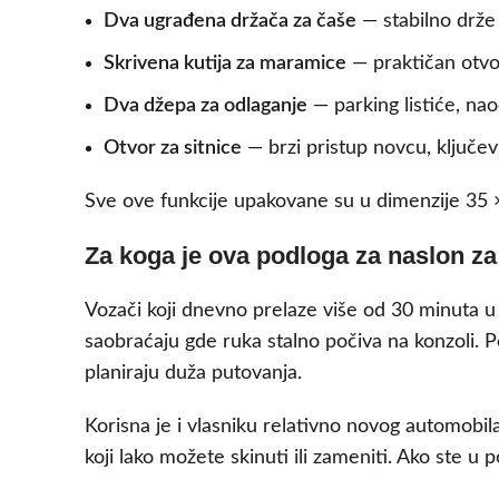
Dva ugrađena držača za čaše
— stabilno drže 
Skrivena kutija za maramice
— praktičan otvo
Dva džepa za odlaganje
— parking listiće, nao
Otvor za sitnice
— brzi pristup novcu, ključevi
Sve ove funkcije upakovane su u dimenzije 35 
Za koga je ova podloga za naslon za 
Vozači koji dnevno prelaze više od 30 minuta u
saobraćaju gde ruka stalno počiva na konzoli. P
planiraju duža putovanja.
Korisna je i vlasniku relativno novog automobila 
koji lako možete skinuti ili zameniti. Ako ste u