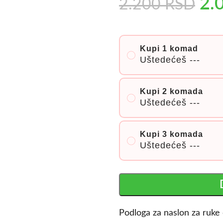
2.
2.200
RSD
Kupi 1 komad
Uštedećeš
---
Kupi 2 komada
Uštedećeš
---
Kupi 3 komada
Uštedećeš
---
Podloga za naslon za ruk