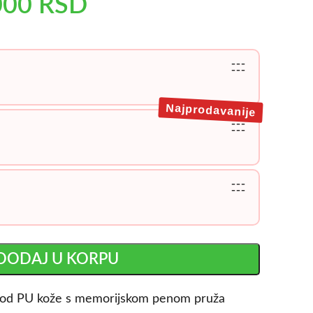
000
RSD
---
---
Najprodavanije
---
---
---
---
DODAJ U KORPU
e od PU kože s memorijskom penom pruža