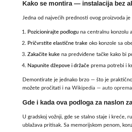
Kako se montira — instalacija bez a
Jedna od najvećih prednosti ovog proizvoda je 
Pozicionirajte podlogu
na centralnu konzolu a
Pričvrstite elastične trake
oko konzole sa obe 
Zakačite kuke
na predviđene tačke kako bi pod
Napunite džepove i držače
prema potrebi i kr
Demontirate je jednako brzo — što je praktično 
možete pročitati i na
Wikipedia — auto oprema
Gde i kada ova podloga za naslon za
U gradskoj vožnji, gde se stalno staje i kreće, 
ublažava pritisak. Sa memorijskom penom, kon