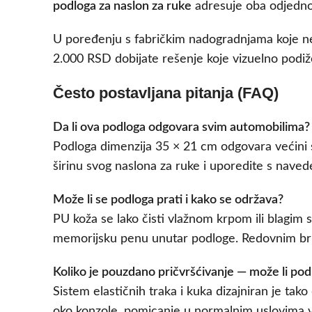
podloga za naslon za ruke
adresuje oba odjednom
U poređenju s fabričkim nadogradnjama koje nek
2.000 RSD dobijate rešenje koje vizuelno podiž
Često postavljana pitanja (FAQ)
Da li ova podloga odgovara svim automobilima?
Podloga dimenzija 35 × 21 cm odgovara većini 
širinu svog naslona za ruke i uporedite s naved
Može li se podloga prati i kako se održava?
PU koža se lako čisti vlažnom krpom ili blagim 
memorijsku penu unutar podloge. Redovnim bris
Koliko je pouzdano pričvršćivanje — može li po
Sistem elastičnih traka i kuka dizajniran je ta
oko konzole, pomicanje u normalnim uslovima v