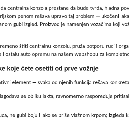
da centralna konzola prestane da bude tvrda, hladna pov
jskom penom rešava upravo taj problem — ukočeni lakat
emenom gubi izgled. Proizvod je namenjen vozačima koji vo
remeno štiti centralnu konzolu, pruža potporu ruci i organ
 i ostalu
auto opremu
na našem webshopu za kompletno 
e koje ćete osetiti od prve vožnje
tivni element — svaka od njenih funkcija rešava konkret
lagođava se obliku lakta, ravnomerno raspoređuje pritis
a, ne gubi boju i lako se briše vlažnom krpom; izgleda k