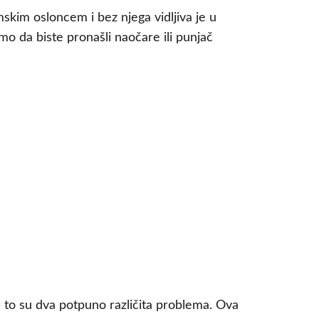
skim osloncem i bez njega vidljiva je u
o da biste pronašli naočare ili punjač
— to su dva potpuno različita problema. Ova