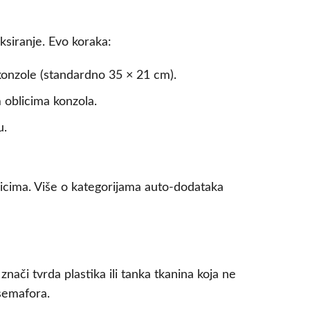
ksiranje. Evo koraka:
konzole (standardno 35 × 21 cm).
 oblicima konzola.
u.
snicima. Više o kategorijama auto-dodataka
nači tvrda plastika ili tanka tkanina koja ne
semafora.