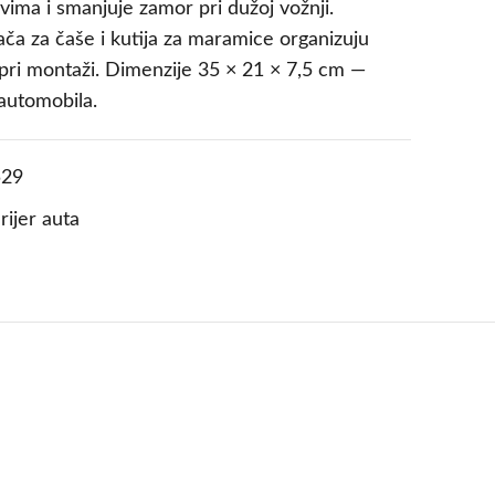
ima i smanjuje zamor pri dužoj vožnji.
ča za čaše i kutija za maramice organizuju
a pri montaži. Dimenzije 35 × 21 × 7,5 cm —
automobila.
29
rijer auta