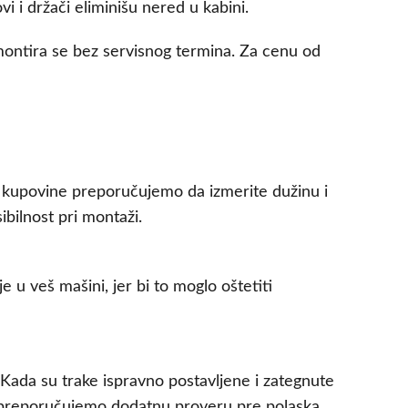
i držači eliminišu nered u kabini.
montira se bez servisnog termina. Za cenu od
e kupovine preporučujemo da izmerite dužinu i
bilnost pri montaži.
 u veš mašini, jer bi to moglo oštetiti
. Kada su trake ispravno postavljene i zategnute
, preporučujemo dodatnu proveru pre polaska.