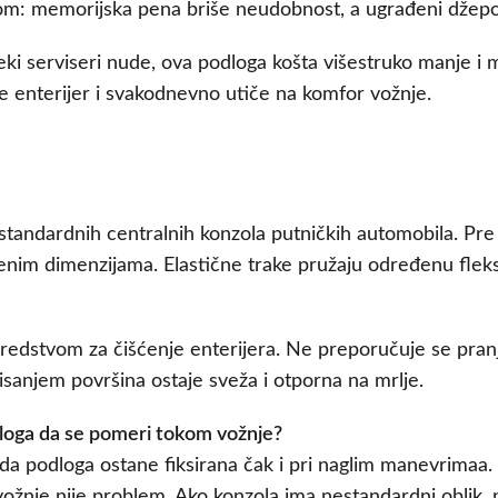
: memorijska pena briše neudobnost, a ugrađeni džepovi 
i serviseri nude, ova podloga košta višestruko manje i 
e enterijer i svakodnevno utiče na komfor vožnje.
standardnih centralnih konzola putničkih automobila. Pr
enim dimenzijama. Elastične trake pružaju određenu fleksi
sredstvom za čišćenje enterijera. Ne preporučuje se pranje
anjem površina ostaje sveža i otporna na mrlje.
dloga da se pomeri tokom vožnje?
ko da podloga ostane fiksirana čak i pri naglim manevrimaa
ožnje nije problem. Ako konzola ima nestandardni oblik