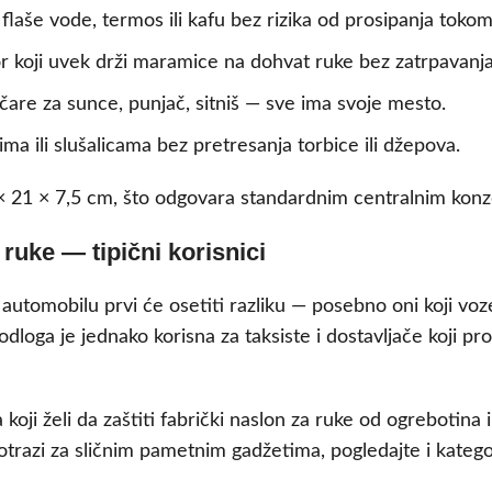
flaše vode, termos ili kafu bez rizika od prosipanja tokom 
r koji uvek drži maramice na dohvat ruke bez zatrpavanja
čare za sunce, punjač, sitniš — sve ima svoje mesto.
ma ili slušalicama bez pretresanja torbice ili džepova.
× 21 × 7,5 cm, što odgovara standardnim centralnim konz
ruke — tipični korisnici
 automobilu prvi će osetiti razliku — posebno oni koji vo
odloga je jednako korisna za taksiste i dostavljače koji p
koji želi da zaštiti fabrički naslon za ruke od ogrebotina 
 potrazi za sličnim pametnim gadžetima, pogledajte i kateg