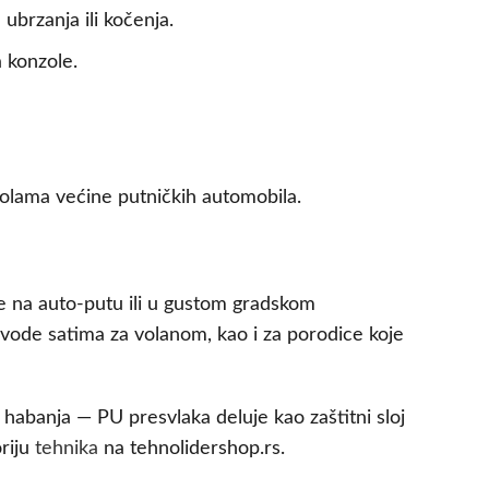
ubrzanja ili kočenja.
 konzole.
olama većine putničkih automobila.
ze na auto-putu ili u gustom gradskom
rovode satima za volanom, kao i za porodice koje
i habanja — PU presvlaka deluje kao zaštitni sloj
oriju
tehnika
na tehnolidershop.rs.