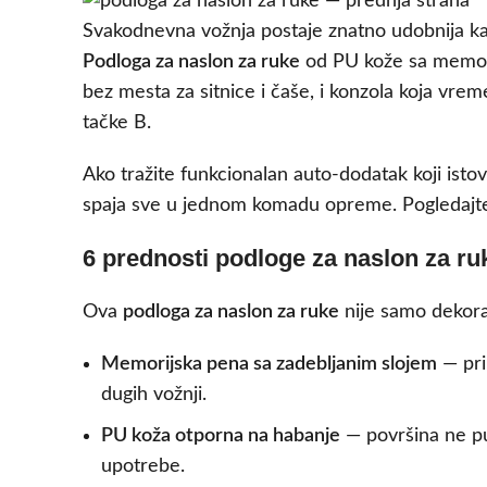
Svakodnevna vožnja postaje znatno udobnija ka
Podloga za naslon za ruke
od PU kože sa memori
bez mesta za sitnice i čaše, i konzola koja vr
tačke B.
Ako tražite funkcionalan auto-dodatak koji istov
spaja sve u jednom komadu opreme. Pogledajte
6 prednosti podloge za naslon za ruk
Ova
podloga za naslon za ruke
nije samo dekora
Memorijska pena sa zadebljanim slojem
— pri
dugih vožnji.
PU koža otporna na habanje
— površina ne puc
upotrebe.