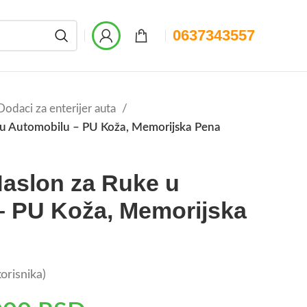
0637343557
Dodaci za enterijer auta
 u Automobilu – PU Koža, Memorijska Pena
Naslon za Ruke u
– PU Koža, Memorijska
orisnika)