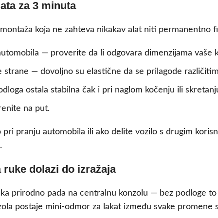
lata za 3 minuta
montaža koja ne zahteva nikakav alat niti permanentno fi
utomobila — proverite da li odgovara dimenzijama vaše 
strane — dovoljno su elastične da se prilagode različitim
loga ostala stabilna čak i pri naglom kočenju ili skretanj
enite na put.
pri pranju automobila ili ako delite vozilo s drugim kori
.
 ruke dolazi do izražaja
ruka prirodno pada na centralnu konzolu — bez podloge to z
zola postaje mini-odmor za lakat između svake promene 