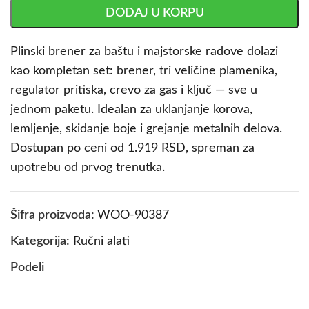
DODAJ U KORPU
Plinski brener za baštu i majstorske radove dolazi
kao kompletan set: brener, tri veličine plamenika,
regulator pritiska, crevo za gas i ključ — sve u
jednom paketu. Idealan za uklanjanje korova,
lemljenje, skidanje boje i grejanje metalnih delova.
Dostupan po ceni od 1.919 RSD, spreman za
upotrebu od prvog trenutka.
Šifra proizvoda:
WOO-90387
Kategorija:
Ručni alati
Podeli