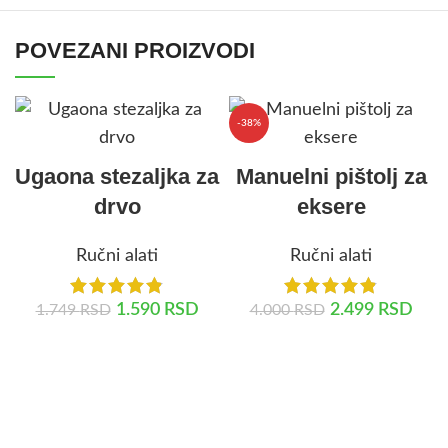
POVEZANI PROIZVODI
-38%
Ugaona stezaljka za
Manuelni pištolj za
drvo
eksere
Ručni alati
Ručni alati
1.590
RSD
2.499
RSD
1.749
RSD
4.000
RSD
DODAJ U KORPU
DODAJ U KORPU