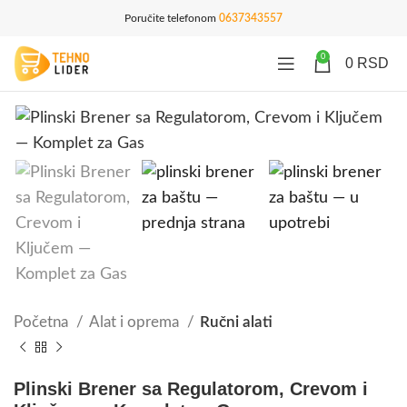
Poručite telefonom
0637343557
0
0
RSD
Početna
Alat i oprema
Ručni alati
Plinski Brener sa Regulatorom, Crevom i