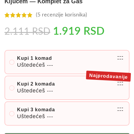
Ključem — Komplet za Gas
(
5
recenzije korisnika)
1.919
RSD
2.111
RSD
---
Kupi 1 komad
---
Uštedećeš
---
Najprodavanije
---
Kupi 2 komada
---
Uštedećeš
---
---
Kupi 3 komada
---
Uštedećeš
---