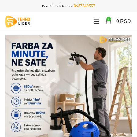
Poručite telefonom
0637343557
0
0
RSD