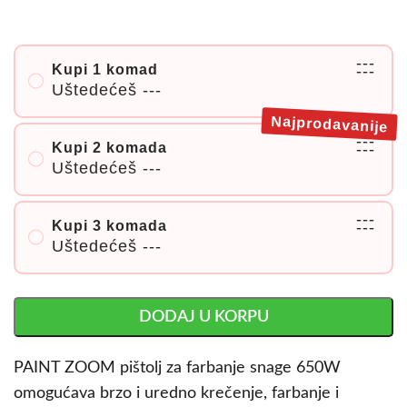
---
Kupi 1 komad
---
Uštedećeš
---
Najprodavanije
---
Kupi 2 komada
---
Uštedećeš
---
---
Kupi 3 komada
---
Uštedećeš
---
DODAJ U KORPU
PAINT ZOOM pištolj za farbanje snage 650W
omogućava brzo i uredno krečenje, farbanje i