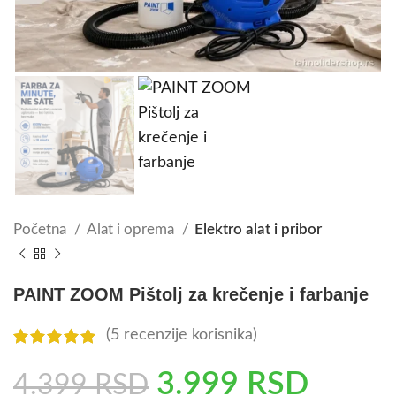
Početna
Alat i oprema
Elektro alat i pribor
PAINT ZOOM Pištolj za krečenje i farbanje
(
5
recenzije korisnika)
3.999
RSD
4.399
RSD