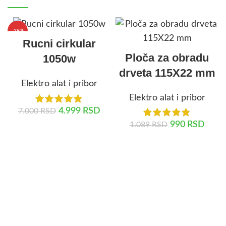
-29%
Rucni cirkular
Ploča za obradu
1050w
drveta 115X22 mm
Elektro alat i pribor
Elektro alat i pribor
4.999
RSD
7.000
RSD
990
RSD
1.089
RSD
DODAJ U KORPU
DODAJ U KORPU