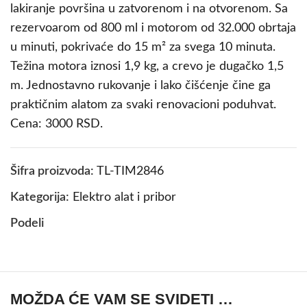
lakiranje površina u zatvorenom i na otvorenom. Sa
rezervoarom od 800 ml i motorom od 32.000 obrtaja
u minuti, pokrivaće do 15 m² za svega 10 minuta.
Težina motora iznosi 1,9 kg, a crevo je dugačko 1,5
m. Jednostavno rukovanje i lako čišćenje čine ga
praktičnim alatom za svaki renovacioni poduhvat.
Cena: 3000 RSD.
Šifra proizvoda:
TL-TIM2846
Kategorija:
Elektro alat i pribor
Podeli
MOŽDA ĆE VAM SE SVIDETI …