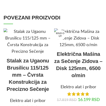
POVEZANI PROIZVODI
SOLD O
UT
Električna Mašina
Stalak za Ugaonu
za Sečenje Zidova –
Brusilicu 115/125
Disk 125mm, 6500
mm – Čvrsta
o/min
Konstrukcija za
Elektro alat i pribor
Precizno Sečenje
16.199
RSD
17.819
RSD
Elektro alat i pribor