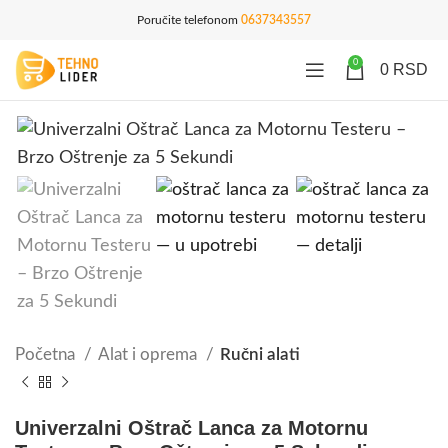
Poručite telefonom
0637343557
0
0
RSD
Početna
Alat i oprema
Ručni alati
Univerzalni Oštrač Lanca za Motornu