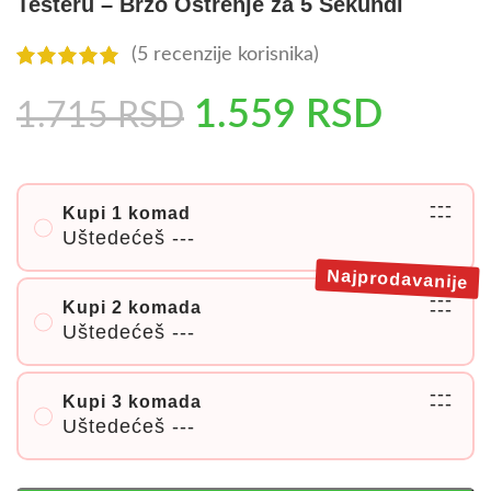
Testeru – Brzo Oštrenje za 5 Sekundi
(
5
recenzije korisnika)
1.559
RSD
1.715
RSD
---
Kupi 1 komad
---
Uštedećeš
---
Najprodavanije
---
Kupi 2 komada
---
Uštedećeš
---
---
Kupi 3 komada
---
Uštedećeš
---