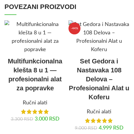
POVEZANI PROIZVODI
-44%
Multifunkcionalna
Set Gedora i
klešta 8 u 1 —
Nastavaka 108
profesionalni alat
Delova –
za popravke
Profesionalni Alat u
Koferu
Ručni alati
Ručni alati
3.000
RSD
3.300
RSD
4.999
RSD
9.000
RSD
DODAJ U KORPU