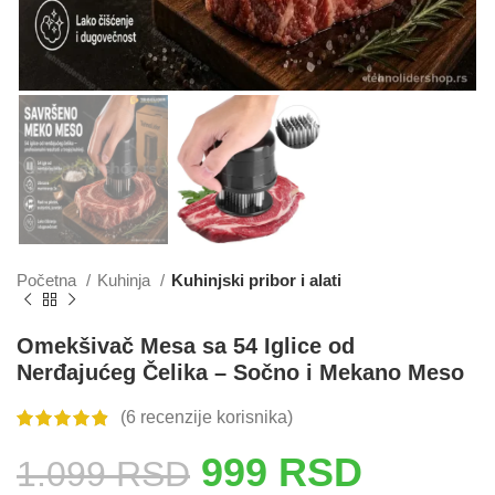
Početna
Kuhinja
Kuhinjski pribor i alati
Omekšivač Mesa sa 54 Iglice od
Nerđajućeg Čelika – Sočno i Mekano Meso
(
6
recenzije korisnika)
999
RSD
1.099
RSD