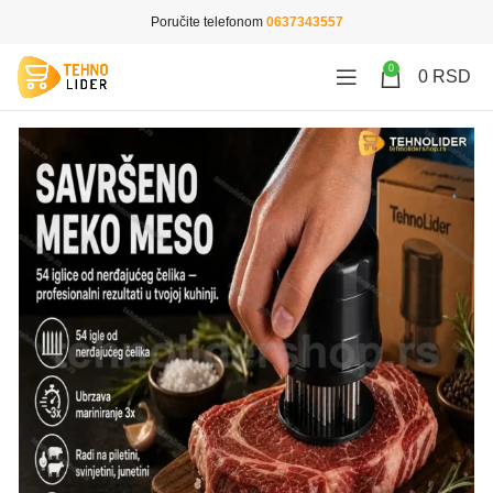
Poručite telefonom
0637343557
0
0
RSD