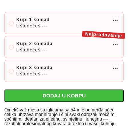
---
Kupi 1 komad
---
Uštedećeš
---
Najprodavanije
---
Kupi 2 komada
---
Uštedećeš
---
---
Kupi 3 komada
---
Uštedećeš
---
DODAJ U KORPU
Omekšivač mesa sa iglicama sa 54 igle od nerđajućeg
čelika ubrzava mariniranje i čini svaki odrezak mekšim i
sočnijim. Idealan za piletinu, svinjetinu i junetinu —
rezultati profesionalnog kuvara direktno u vašoj kuhinji.