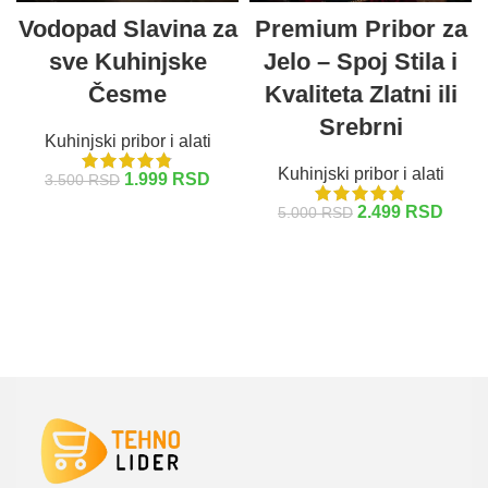
Vodopad Slavina za
Premium Pribor za
sve Kuhinjske
Jelo – Spoj Stila i
Česme
Kvaliteta Zlatni ili
Srebrni
Kuhinjski pribor i alati
Kuhinjski pribor i alati
1.999
RSD
3.500
RSD
2.499
RSD
5.000
RSD
DODAJ U KORPU
ODABERITE OPCIJE