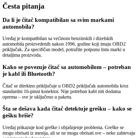
Česta pitanja
Da li je čitač kompatibilan sa svim markami
automobila?
Uređaj je kompatibilan sa većinom benzinskih i dizelskih
automobila proizvedenih nakon 1996. godine koji imaju OBD2
priključak. Za specifičan model, potražite potpunu listu marki u
detaljima proizvoda.
Kako se povezuje čitač sa automobilom – potreban
je kabl ili Bluetooth?
Čitač se direktno priključuje u OBD2 priključak automobila kroz
standardni 16-pinni konektor. Nije potreban kabl niti dodatna
oprema – sve je uključeno u paketu.
Šta se dešava kada čitač detektuje grešku – kako se
gešku briše?
Uređaj prikazuje kod greške i objašnjenje problema. Greške se
mogu obrisati iz menija, ali se ne mogu obrisati sve – neke zahtevaju