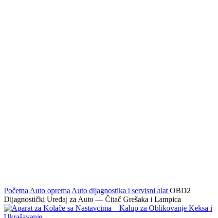
Click to enlarge
Početna
Auto oprema
Auto dijagnostika i servisni alat
OBD2
Dijagnostički Uređaj za Auto — Čitač Grešaka i Lampica