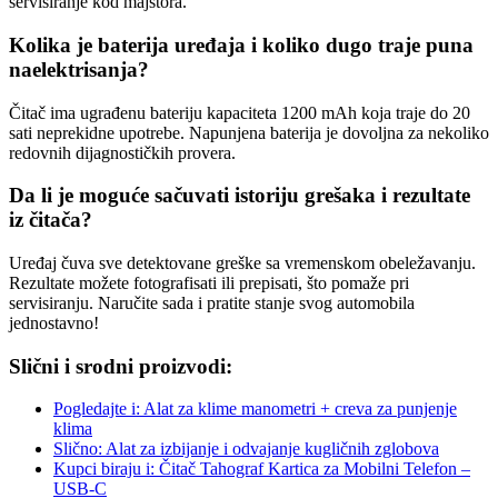
servisiranje kod majstora.
Kolika je baterija uređaja i koliko dugo traje puna
naelektrisanja?
Čitač ima ugrađenu bateriju kapaciteta 1200 mAh koja traje do 20
sati neprekidne upotrebe. Napunjena baterija je dovoljna za nekoliko
redovnih dijagnostičkih provera.
Da li je moguće sačuvati istoriju grešaka i rezultate
iz čitača?
Uređaj čuva sve detektovane greške sa vremenskom obeležavanju.
Rezultate možete fotografisati ili prepisati, što pomaže pri
servisiranju. Naručite sada i pratite stanje svog automobila
jednostavno!
Slični i srodni proizvodi:
Pogledajte i: Alat za klime manometri + creva za punjenje
klima
Slično: Alat za izbijanje i odvajanje kugličnih zglobova
Kupci biraju i: Čitač Tahograf Kartica za Mobilni Telefon –
USB-C