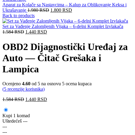
Aparat za Kolače sa Nastavcima – Kalup za Oblikovanje Keksa i
Ukrašavanje
1.980
RSD
1.800
RSD
Back to products
Set za Vađenje Zalomljenih Vijaka – 6-delni Komplet Izvlakača
1.584
RSD
1.440
RSD
OBD2 Dijagnostički Uređaj za
Auto — Čitač Grešaka i
Lampica
Ocenjeno
4.60
od 5 na osnovu
5
ocena kupaca
(
5
recenzije korisnika)
1.584
RSD
1.440
RSD
Kupi 1 komad
Uštedećeš
---
---
---