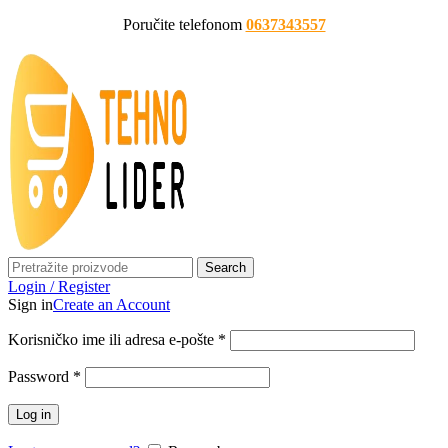
Poručite telefonom
0637343557
Search
Login / Register
Sign in
Create an Account
Korisničko ime ili adresa e-pošte
*
Password
*
Log in