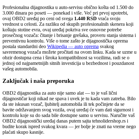
Profesionalna dijagnostika u auto-servisu obično košta od 1.500 do
3.000 dinara po poseti — ponekad i više. Već pri prvoj upotrebi,
ovaj OBD2 uređaj po ceni od svega
1.440 RSD
vraća svoju
vrednost u celosti. Za razliku od skupih profesionalnih skenera koji
koštaju stotine evra, ovaj uređaj pokriva sve osnovne potrebe
prosečnog vozača: čitanje i brisanje grešaka, proveru stanja sistema i
preventivnu kontrolu. Više o tome zašto je dijagnostička oprema
postala standardni deo
Wikipedia — auto oprema
svakog
savremenog vozača možete pročitati na ovom linku. Kada se uzme u
obzir dostupna cena i široka kompatibilnost sa vozilima, radi se o
jednoj od najpametnijih sitnih investicija u bezbednost i pouzdanost
vašeg automobila.
Zaključak i naša preporuka
OBD2 dijagnostika za auto nije samo alat — to je vaš lični
dijagnostičar koji nikad ne spava i uvek je tu kada vam zatreba. Bilo
da ste iskusan vozač, ljubitelj automobila ili tek počinjete da se
bavite održavanjem svog vozila, ovaj uređaj će vam dati sigurnost i
kontrolu koje su do sada bile dostupne samo u servisu. Naručite vaš
OBD2 dijagnostički uređaj danas putem sajta tehnolidershop.rs i
budite korak ispred svakog kvara — jer bolje je znati na vreme nego
plaćati skupo kasnije.