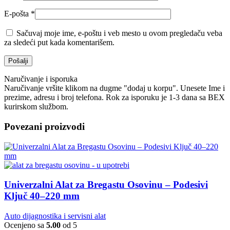
E-pošta
*
Sačuvaj moje ime, e-poštu i veb mesto u ovom pregledaču veba
za sledeći put kada komentarišem.
Naručivanje i isporuka
Naručivanje vršite klikom na dugme "dodaj u korpu". Unesete Ime i
prezime, adresu i broj telefona. Rok za isporuku je 1-3 dana sa BEX
kurirskom službom.
Povezani proizvodi
Univerzalni Alat za Bregastu Osovinu – Podesivi
Ključ 40–220 mm
Auto dijagnostika i servisni alat
Ocenjeno sa
5.00
od 5