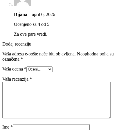
Dijana
–
april 6, 2026
Ocenjeno sa
4
od 5
Za ove pare vredi.
Dodaj recenziju
Vaša adresa e-pošte neće biti objavljena.
Neophodna polja su
označena
*
Vaša ocena
*
Vaša recenzija
*
Ime
*