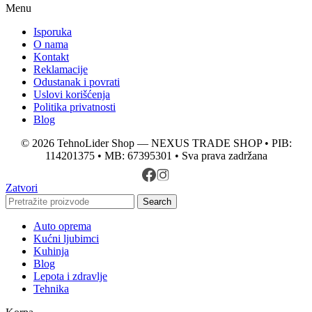
Menu
Isporuka
O nama
Kontakt
Reklamacije
Odustanak i povrati
Uslovi korišćenja
Politika privatnosti
Blog
© 2026 TehnoLider Shop — NEXUS TRADE SHOP • PIB:
114201375 • MB: 67395301 • Sva prava zadržana
Zatvori
Search
Auto oprema
Kućni ljubimci
Kuhinja
Blog
Lepota i zdravlje
Tehnika