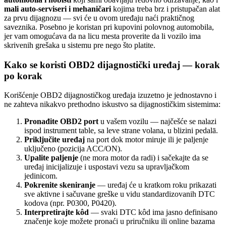
mali auto-serviseri i mehaničari
kojima treba brz i pristupačan alat
za prvu dijagnozu — svi će u ovom uređaju naći praktičnog
saveznika. Posebno je koristan pri kupovini polovnog automobila,
jer vam omogućava da na licu mesta proverite da li vozilo ima
skrivenih grešaka u sistemu pre nego što platite.
Kako se koristi OBD2 dijagnostički uređaj — korak
po korak
Korišćenje OBD2 dijagnostičkog uređaja izuzetno je jednostavno i
ne zahteva nikakvo prethodno iskustvo sa dijagnostičkim sistemima:
Pronađite OBD2 port
u vašem vozilu — najčešće se nalazi
ispod instrument table, sa leve strane volana, u blizini pedalā.
Priključite uređaj
na port dok motor miruje ili je paljenje
uključeno (pozicija ACC/ON).
Upalite paljenje
(ne mora motor da radi) i sačekajte da se
uređaj inicijalizuje i uspostavi vezu sa upravljačkom
jedinicom.
Pokrenite skeniranje
— uređaj će u kratkom roku prikazati
sve aktivne i sačuvane greške u vidu standardizovanih DTC
kodova (npr. P0300, P0420).
Interpretirajte kôd
— svaki DTC kôd ima jasno definisano
značenje koje možete pronaći u priručniku ili online bazama