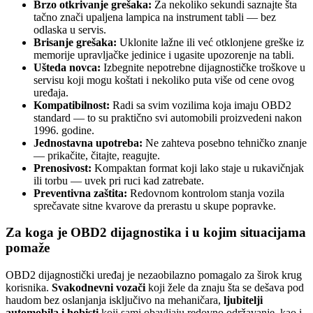
Brzo otkrivanje grešaka:
Za nekoliko sekundi saznajte šta
tačno znači upaljena lampica na instrument tabli — bez
odlaska u servis.
Brisanje grešaka:
Uklonite lažne ili već otklonjene greške iz
memorije upravljačke jedinice i ugasite upozorenje na tabli.
Ušteda novca:
Izbegnite nepotrebne dijagnostičke troškove u
servisu koji mogu koštati i nekoliko puta više od cene ovog
uređaja.
Kompatibilnost:
Radi sa svim vozilima koja imaju OBD2
standard — to su praktično svi automobili proizvedeni nakon
1996. godine.
Jednostavna upotreba:
Ne zahteva posebno tehničko znanje
— prikačite, čitajte, reagujte.
Prenosivost:
Kompaktan format koji lako staje u rukavičnjak
ili torbu — uvek pri ruci kad zatrebate.
Preventivna zaštita:
Redovnom kontrolom stanja vozila
sprečavate sitne kvarove da prerastu u skupe popravke.
Za koga je OBD2 dijagnostika i u kojim situacijama
pomaže
OBD2 dijagnostički uređaj je nezaobilazno pomagalo za širok krug
korisnika.
Svakodnevni vozači
koji žele da znaju šta se dešava pod
haudom bez oslanjanja isključivo na mehaničara,
ljubitelji
automobila i hobisti
koji sami obavljaju redovno održavanje, kao i