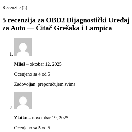
Recenzije (5)
5 recenzija za
OBD2 Dijagnostički Uređaj
za Auto — Čitač Grešaka i Lampica
Miloš
–
oktobar 12, 2025
Ocenjeno sa
4
od 5
Zadovoljan, preporučujem svima.
Zlatko
–
novembar 19, 2025
Ocenjeno sa
5
od 5