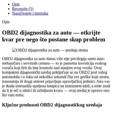
Opis
Recenzije (5)
Naručivanje i isporuka
Opis
OBD2 dijagnostika za auto — otkrijte
kvar pre nego što postane skup problem
OBD2 dijagnostika za auto danas više nije privilegija samo auto-
mehaničara i servisnih centara — to je pametna investicija svakog
vozača koji želi da ima kontrolu nad stanjem svog vozila. Ovaj
kompaktni dijagnostički uređaj priključuje se na OBD2 port vašeg
automobila i u roku od nekoliko sekundi čita sve greške koje motor,
transmisija ili drugi sistemi prijavljuju upravljačkoj jedinici. Ako vas
je ikada iznenadila upaljena lampica na instrument tabli, a niste znali
da li je reč o sitnici ili ozbiljnom kvaru — ovaj uređaj je upravo ono
što vam treba.
Ključne prednosti OBD2 dijagnostičkog uređaja