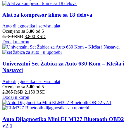
Alat za kompresor klime sa 18 delova
Auto dijagnostika i servisni alat
Ocenjeno sa
5.00
od 5
4.180
RSD
3.800
RSD
Dodaj u korpu
Univerzalni Set Žabica za Auto 630 Kom – Klešta i
Nastavci
Auto dijagnostika i servisni alat
Ocenjeno sa
5.00
od 5
2.365
RSD
2.150
RSD
Dodaj u korpu
Auto Dijagnostika Mini ELM327 Bluetooth OBD2
v2.1