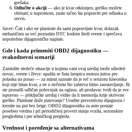
grešaka.
Odlučite o akciji
— ako je kvar otklonjen, grešku možete
obrisati; u suprotnom, znate tačno šta popraviti pre odlaska u
servis.
Savet:
Čak i ako ne planirate da sami popravljate kvar, dolazak
mehaničaru sa već poznatim DTC kodom štedi vreme i sprečava
nepotrebne dijagnostičke naplate.
Gde i kada primeniti OBD2 dijagnostiku —
svakodnevni scenariji
Zamislite sledeće situacije u kojima vam ovaj uređaj može uštedeti
novac, vreme i živce: upalila se žuta lampica motora jutros pre
polaska na posao — za minut saznate da je reč o senzoru kiseonika
koji nije hitan kvar, a ne o nečemu što zahteva hitno zaustavljanje. Ili
ste pronašli odličan polovnjak na oglasu, ali prodavac tvrdi da je sve
ispravno — priključite uređaj i vidite da li memorija krije skrivene
greške. Planirate duže putovanje? Uradite preventivnu dijagnozu i
krenite na put bez brige. OBD2 dijagnostika za auto postaje
posebno vredna i pri periodičnoj proveri stanja vozila, sezonskim
pregledima i pre tehničkog pregleda.
Vrednost i poređenje sa alternativama