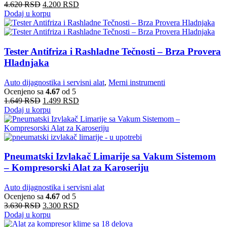
4.620
RSD
4.200
RSD
Dodaj u korpu
Tester Antifriza i Rashladne Tečnosti – Brza Provera
Hladnjaka
Auto dijagnostika i servisni alat
,
Merni instrumenti
Ocenjeno sa
4.67
od 5
1.649
RSD
1.499
RSD
Dodaj u korpu
Pneumatski Izvlakač Limarije sa Vakum Sistemom
– Kompresorski Alat za Karoseriju
Auto dijagnostika i servisni alat
Ocenjeno sa
4.67
od 5
3.630
RSD
3.300
RSD
Dodaj u korpu