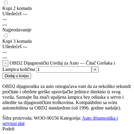
Kupi 2 komada
Uštedećeš
---
---
---
Najprodavanije
Kupi 3 komada
Uštedećeš
---
---
---
OBD2 Dijagnostički Uređaj za Auto — Čitač Grešaka i
Lampica količina
Dodaj u korpu
OBD2 dijagnostika za auto omogućava vam da za nekoliko sekundi
pročitate i obrišete greške upravljačke jedinice direktno iz svog
vozila. Saznajte šta znači upaljena lampica bez odlaska u servis i
uštedite na dijagnostičkim troškovima. Kompatibilno sa svim
automobilima sa OBD2 standardom (od 1996. godine nadalje).
Šifra proizvoda:
WOO-90156
Kategorija:
Auto dijagnostika i
servisni alat
Podeli