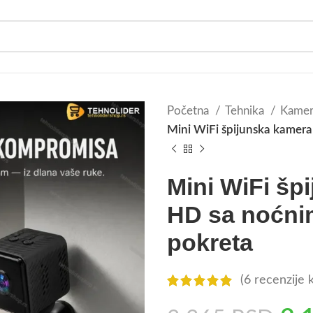
Početna
Tehnika
Kamer
Mini WiFi špijunska kamer
Mini WiFi šp
HD sa noćni
pokreta
(
6
recenzije k