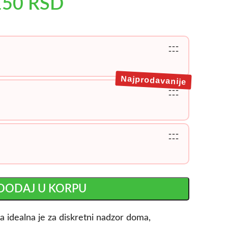
150
RSD
---
---
Najprodavanije
---
---
---
---
DODAJ U KORPU
 idealna je za diskretni nadzor doma,