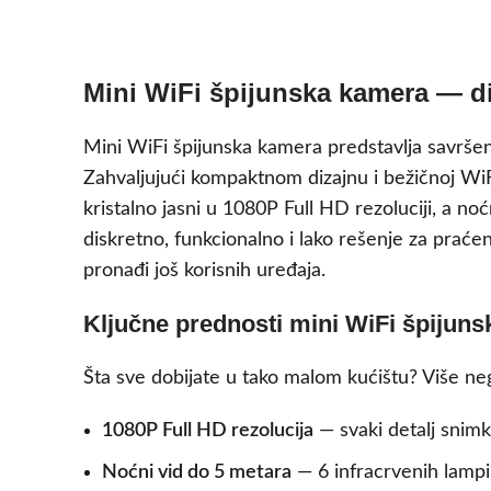
Mini WiFi špijunska kamera — di
Mini WiFi špijunska kamera predstavlja savršeno
Zahvaljujući kompaktnom dizajnu i bežičnoj WiFi
kristalno jasni u 1080P Full HD rezoluciji, a n
diskretno, funkcionalno i lako rešenje za praćen
pronađi još korisnih uređaja.
Ključne prednosti mini WiFi špijun
Šta sve dobijate u tako malom kućištu? Više neg
1080P Full HD rezolucija
— svaki detalj snimka
Noćni vid do 5 metara
— 6 infracrvenih lamp