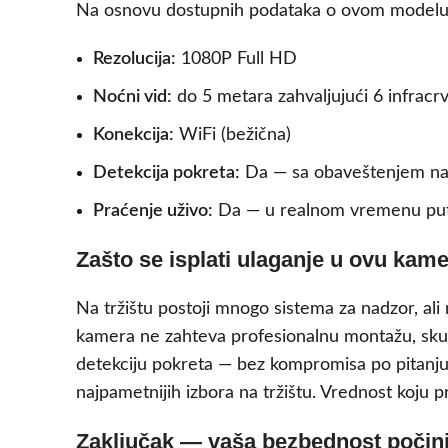
Na osnovu dostupnih podataka o ovom modelu, 
Rezolucija:
1080P Full HD
Noćni vid:
do 5 metara zahvaljujući 6 infracr
Konekcija:
WiFi (bežična)
Detekcija pokreta:
Da — sa obaveštenjem na
Praćenje uživo:
Da — u realnom vremenu put
Zašto se isplati ulaganje u ovu kam
Na tržištu postoji mnogo sistema za nadzor, ali
kamera ne zahteva profesionalnu montažu, skupe
detekciju pokreta — bez kompromisa po pitanju kv
najpametnijih izbora na tržištu. Vrednost koju pr
Zaključak — vaša bezbednost počin