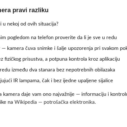
era pravi razliku
i u nekoj od ovih situacija?
im pogledom na telefon proverite da li je sve u redu
r
— kamera čuva snimke i šalje upozorenja pri svakom po
 fizičkog prisustva, a potpuna kontrola kroz aplikaciju
u redu između dva stanara bez nepotrebnih obilazaka
ujući IR lampama, čak i bez ijedne upaljene sijalice
a kamera daje vam ono najvažnije — informaciju i kontro
nike na
Wikipedia — potrošačka elektronika
.