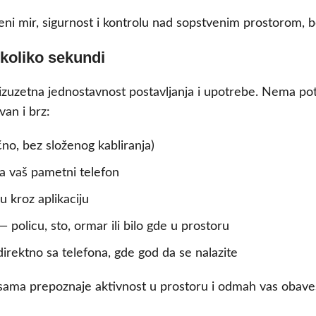
i mir, sigurnost i kontrolu nad sopstvenim prostorom, b
ekoliko sekundi
izuzetna jednostavnost postavljanja i upotrebe. Nema po
van i brz:
no, bez složenog kabliranja)
a vaš pametni telefon
 kroz aplikaciju
policu, sto, ormar ili bilo gde u prostoru
rektno sa telefona, gde god da se nalazite
ra sama prepoznaje aktivnost u prostoru i odmah vas obav