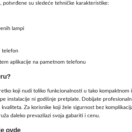
potvrđene su sledeće tehničke karakteristike:
venih lampi
 telefon
em aplikacije na pametnom telefonu
eru?
 retko koji nudi toliko funkcionalnosti u tako kompaktnom
 instalacije ni godišnje pretplate. Dobijate profesionaln
aliteta. Za korisnike koji žele sigurnost bez komplikacija
uža daleko prevazilazi svoja gabariti i cenu.
je ovde