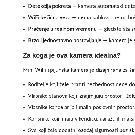
Detekcija pokreta
— kamera automatski detekt
WiFi bežična veza
— nema kablova, nema bušen
Praćenje u realnom vremenu
— gledate šta s
Brzo i jednostavno postavljanje
— kamera je s
Za koga je ova kamera idealna?
Mini WiFi špijunska kamera je dizajnirana za ši
Roditelje koji žele pratiti bezbednost dece d
Vlasnike stanova koji iznajmljuju prostor i že
Vlasnike kancelarija i malih poslovnih prosto
Korisnike koji imaju vikendicu, garažu ili mag
Sve koji žele dodatni osećaj sigurnosti bez s