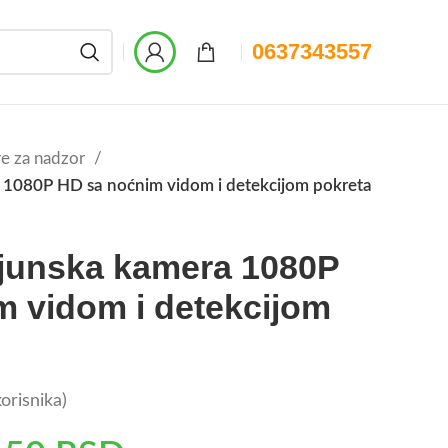
0637343557
e za nadzor
a 1080P HD sa noćnim vidom i detekcijom pokreta
ijunska kamera 1080P
m vidom i detekcijom
orisnika)