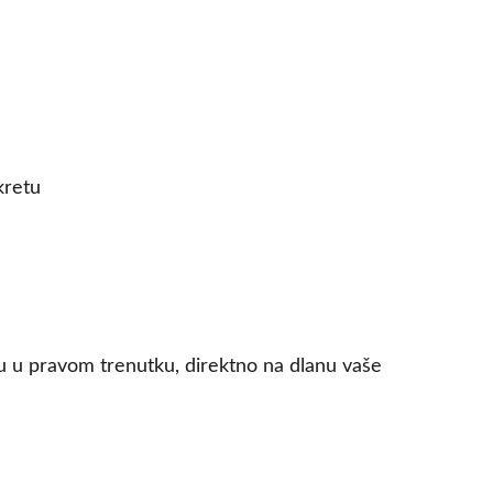
kretu
lu u pravom trenutku, direktno na dlanu vaše