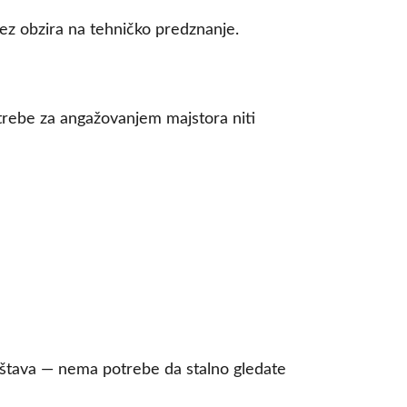
ez obzira na tehničko predznanje.
trebe za angažovanjem majstora niti
eštava — nema potrebe da stalno gledate