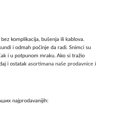
ez komplikacija, bušenja ili kablova.
kundi i odmah počinje da radi. Snimci su
čak i u potpunom mraku. Ako si tražio
daj i ostatak
asortimana naše prodavnice
i
naших najprodavanijih: