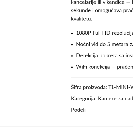
kancelarije ili vikendice —
sekunde i omogućava praće
kvalitetu.
1080P Full HD rezolucija
Noćni vid do 5 metara z
Detekcija pokreta sa in
WiFi konekcija — praće
Šifra proizvoda:
TL-MINI-W
Kategorija:
Kamere za nad
Podeli