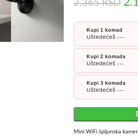
2.
2.365
RSD
Kupi 1 komad
Uštedećeš
---
Kupi 2 komada
Uštedećeš
---
Kupi 3 komada
Uštedećeš
---
Mini WiFi špijunska kamera