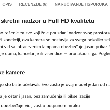
OPIS
RECENZIJE (6)
NARUČIVANJE I ISPORUKA
skretni nadzor u Full HD kvalitetu
 rešenje za sve koji žele pouzdani nadzor svog prostora b
 konekciji, ova kamera se postavlja za svega nekoliko se
oćni vid sa infracrvenim lampama obezbeđuje jasan prikaz 
je doma, kancelarije ili vikendice — pronašao si ga. Pogle
ske kamere
o što biste očekivali. Evo zašto je ovaj model jedan od 
 je oštar i jasan, bez zamućenja ili pikselizacije
i obezbeđuje vidljivost u potpunom mraku