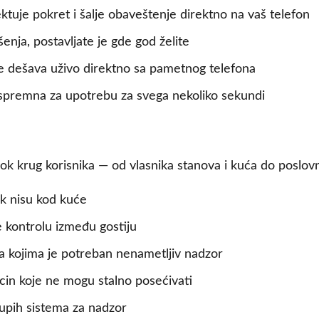
uje pokret i šalje obaveštenje direktno na vaš telefon
ja, postavljate je gde god želite
e dešava uživo direktno sa pametnog telefona
premna za upotrebu za svega nekoliko sekundi
rok krug korisnika — od vlasnika stanova i kuća do poslovn
ok nisu kod kuće
le kontrolu između gostiju
ra kojima je potreban nenametljiv nadzor
acin koje ne mogu stalno posećivati
kupih sistema za nadzor