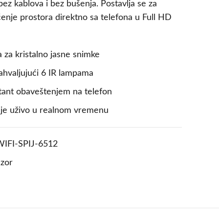
 bez kablova i bez bušenja. Postavlja se za
nje prostora direktno sa telefona u Full HD
 za kristalno jasne snimke
ahvaljujući 6 IR lampama
stant obaveštenjem na telefon
nje uživo u realnom vremenu
IFI-SPIJ-6512
zor