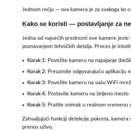
Jednom rečju — ova kamera je za svakoga ko cen
Kako se koristi — postavljanje za n
Jedna od najvećih prednosti ove kamere jeste 
poznavanjem tehničkih detalja. Proces je intuiti
Korak 1:
Povežite kameru na napajanje (bežič
Korak 2:
Preuzmite odgovarajuću aplikaciju n
Korak 3:
Povežite kameru na vašu WiFi mrežu
Korak 4:
Postavite kameru na željeno mesto — 
Korak 5:
Pratite snimak u realnom vremenu di
Zahvaljujući funkciji detekcije pokreta, kame
prenos uživo.