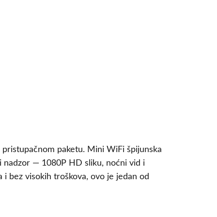
 i pristupačnom paketu. Mini WiFi špijunska
i nadzor — 1080P HD sliku, noćni vid i
 i bez visokih troškova, ovo je jedan od