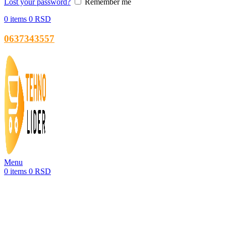
Lost your password?
Remember me
0
items
0
RSD
0637343557
Menu
0
items
0
RSD
-38%