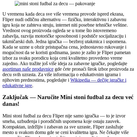
U vremenu kada deca sve više vremena provode ispred ekrana,
Fliper nudi odličnu alternativu — fizičku, interaktivnu i zabavnu
igru koja ne zahteva struju, internet niti posebne tehničke veštine.
Vrednost ovog proizvoda ogleda se u tome što istovremeno
zabavlja, razvija motoričke sposobnosti i podstiče socijalizaciju i
takmičarski duh. Jedna igračka — bezbroj utakmica i uspomena.
Kada se uzme u obzir pristupačna cena, jednostavno rukovanje i
mogućnost da se koristi godinama, jasno je zašto je Fliper pametan
izbor za svaku porodicu koja ceni kvalitetno provedeno vreme
zajedno. Ako tražite još više ideja za zabavne igračke, pogledajte
asortiman naše prodavnice
gde ćete pronaći širok izbor proizvoda za
decu svih uzrasta. Za više informacija o edukativnim igrama i
njihovim prednostima, pogledajte i
Wikipedia — dečije igračke i
edukativne igre
.
Zaključak — Naručite Mini stoni fudbal za decu već
danas!
Mini stoni fudbal za decu Fliper nije samo igračka — to je izvor
smeha, uzbuđenja i porodičnih uspomena koje ostaju zauvek.
Kompaktan, izdržljiv i zabavan za sve uzraste, Fliper zaslužuje
mesto u svakom domu gde se ceni kvalitetna igra. Ne čekajte više