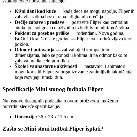
svakodnevne i posebne situacije:
Kišni dani kod kuće
— kada deca ne mogu napolje, Fliper ih
zabavlja satima bez ekrana i digitalnih uređaja.
Dečije zabave i proslave
— postavite Fliper kao centralnu
atrakciju i svi gosti će uživati u uzbudljivim mini-mečevima.
Pokloni za posebne prilike
— rođendani, Nova godina,
Božić ili kraj školske godine — Fliper uvek oduševljava kao
poklon.
Odmor i putovanja
— zahvaljujući kompaktnim
dimenzijama, lako se ponosi u kolima ili na odmor kako bi
zabava pratila celu porodicu.
Škole i vannastavne aktivnosti
— nastavnici i animatori
mogu koristiti Fliper za organizovanje zanimljivih takmičenja
koja razvijaju timski duh.
Specifikacije Mini stonog fudbala Fliper
Na osnovu dostupnih podataka o ovom proizvodu, možemo
potvrditi sledeće specifikacije:
Dimenzije:
56 x 28 x 11,5 cm
Zašto se Mini stoni fudbal Fliper isplati?