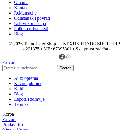
O nama
Kontakt
Reklamacije
Odustanak i povrati
Uslovi korišćenja
Politika privatnosti
Blog
© 2026 TehnoLider Shop — NEXUS TRADE SHOP • PIB:
114201375 • MB: 67395301 • Sva prava zadržana
Zatvori
Search
Auto oprema
Kućni ljubimci
Kuhinja
Blog
Lepota i zdravlje
Tehnika
Korpa
Zatvori
Prodavnica
0
items
Korpa