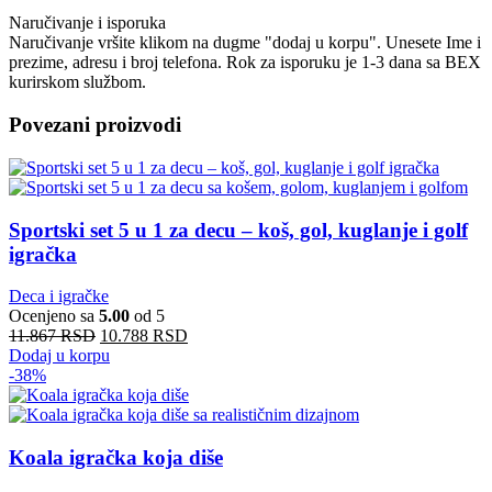
Naručivanje i isporuka
Naručivanje vršite klikom na dugme "dodaj u korpu". Unesete Ime i
prezime, adresu i broj telefona. Rok za isporuku je 1-3 dana sa BEX
kurirskom službom.
Povezani proizvodi
Sportski set 5 u 1 za decu – koš, gol, kuglanje i golf
igračka
Deca i igračke
Ocenjeno sa
5.00
od 5
11.867
RSD
10.788
RSD
Dodaj u korpu
-38%
Koala igračka koja diše