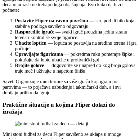
deca ni odrasli ne trebaju duga objašnjenja. Evo kako da brzo
počnete:
Postavite Fliper na ravnu površinu
— sto, pod ili bilo koja
stabilna podloga savršeno odgovaraju.
Rasporedite igrače
— svaki igrač preuzima jednu stranu
terena i kontroliše svoje figurice.
Ubacite lopticu
— loptica se postavlja na sredinu terena i igra
počinje!
Upravljajte figuricama
— pokretima ruku pomerajte šipke i
pokušajte da loptu ubacite u protivnički gol.
Brojite golove
— dogovorite se unapred do kog broja golova
traje meč i uživajte u napetom finišu.
Savet: Organizujte mini turnire sa više igrača koji igraju po
parovima — to pojačava uzbuđenje i takmičarski duh, a i svi
dobijaju priliku da igraju.
Praktične situacije u kojima Fliper dolazi do
izražaja
Mini stoni fudbal za decu Fliper savršeno se uklapa u mnoge