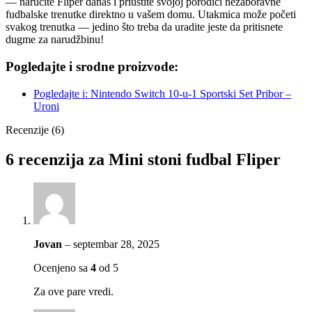
— naručite Fliper danas i priuštite svojoj porodici nezaboravne
fudbalske trenutke direktno u vašem domu. Utakmica može početi
svakog trenutka — jedino što treba da uradite jeste da pritisnete
dugme za narudžbinu!
Pogledajte i srodne proizvode:
Pogledajte i: Nintendo Switch 10-u-1 Sportski Set Pribor –
Uroni
Recenzije (6)
6 recenzija za
Mini stoni fudbal Fliper
Jovan
–
septembar 28, 2025
Ocenjeno sa
4
od 5
Za ove pare vredi.