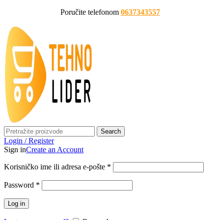
Poručite telefonom
0637343557
Search
Login / Register
Sign in
Create an Account
Korisničko ime ili adresa e-pošte
*
Password
*
Log in