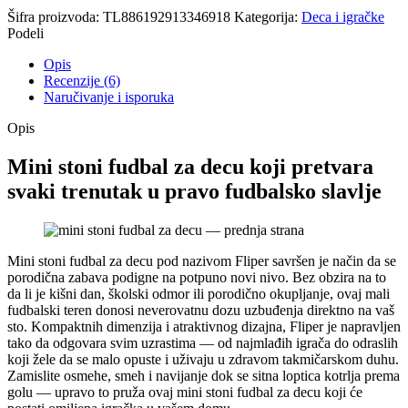
Šifra proizvoda:
TL886192913346918
Kategorija:
Deca i igračke
Podeli
Opis
Recenzije (6)
Naručivanje i isporuka
Opis
Mini stoni fudbal za decu koji pretvara
svaki trenutak u pravo fudbalsko slavlje
Mini stoni fudbal za decu pod nazivom Fliper savršen je način da se
porodična zabava podigne na potpuno novi nivo. Bez obzira na to
da li je kišni dan, školski odmor ili porodično okupljanje, ovaj mali
fudbalski teren donosi neverovatnu dozu uzbuđenja direktno na vaš
sto. Kompaktnih dimenzija i atraktivnog dizajna, Fliper je napravljen
tako da odgovara svim uzrastima — od najmlađih igrača do odraslih
koji žele da se malo opuste i uživaju u zdravom takmičarskom duhu.
Zamislite osmehe, smeh i navijanje dok se sitna loptica kotrlja prema
golu — upravo to pruža ovaj mini stoni fudbal za decu koji će