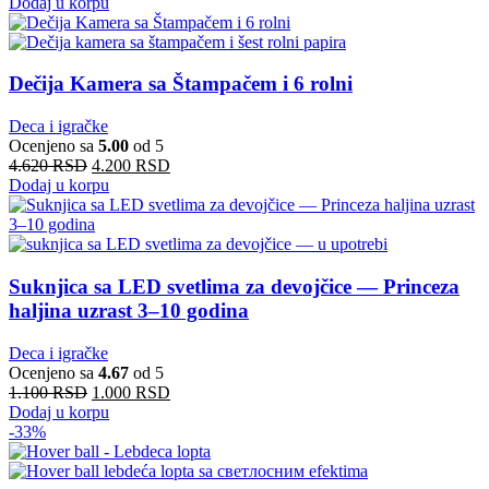
Dodaj u korpu
Dečija Kamera sa Štampačem i 6 rolni
Deca i igračke
Ocenjeno sa
5.00
od 5
4.620
RSD
4.200
RSD
Dodaj u korpu
Suknjica sa LED svetlima za devojčice — Princeza
haljina uzrast 3–10 godina
Deca i igračke
Ocenjeno sa
4.67
od 5
1.100
RSD
1.000
RSD
Dodaj u korpu
-33%