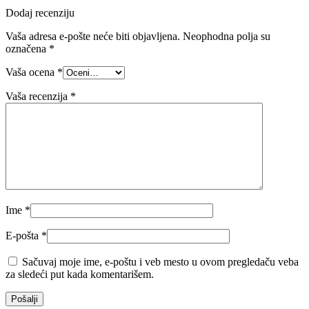
Dodaj recenziju
Vaša adresa e-pošte neće biti objavljena.
Neophodna polja su
označena
*
Vaša ocena
*
Vaša recenzija
*
Ime
*
E-pošta
*
Sačuvaj moje ime, e-poštu i veb mesto u ovom pregledaču veba
za sledeći put kada komentarišem.