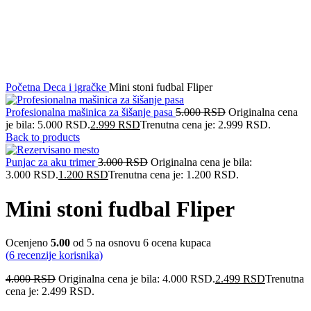
Početna
Deca i igračke
Mini stoni fudbal Fliper
Profesionalna mašinica za šišanje pasa
5.000
RSD
Originalna cena
je bila: 5.000 RSD.
2.999
RSD
Trenutna cena je: 2.999 RSD.
Back to products
Punjac za aku trimer
3.000
RSD
Originalna cena je bila:
3.000 RSD.
1.200
RSD
Trenutna cena je: 1.200 RSD.
Mini stoni fudbal Fliper
Ocenjeno
5.00
od 5 na osnovu
6
ocena kupaca
(
6
recenzije korisnika)
4.000
RSD
Originalna cena je bila: 4.000 RSD.
2.499
RSD
Trenutna
cena je: 2.499 RSD.