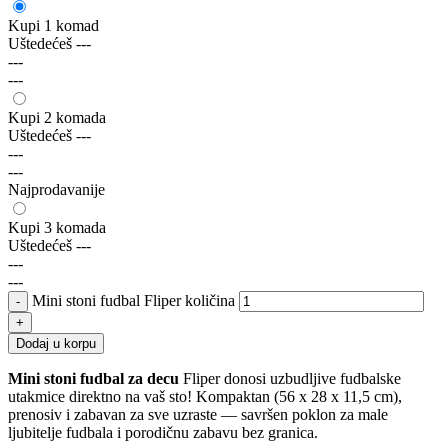
Kupi 1 komad
Uštedećeš
---
---
---
Kupi 2 komada
Uštedećeš
---
---
---
Najprodavanije
Kupi 3 komada
Uštedećeš
---
---
---
Mini stoni fudbal Fliper količina
Dodaj u korpu
Mini stoni fudbal za decu
Fliper donosi uzbudljive fudbalske
utakmice direktno na vaš sto! Kompaktan (56 x 28 x 11,5 cm),
prenosiv i zabavan za sve uzraste — savršen poklon za male
ljubitelje fudbala i porodičnu zabavu bez granica.