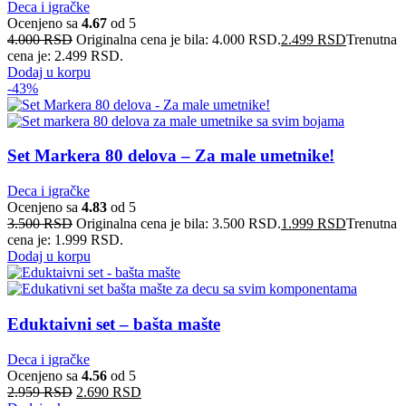
Deca i igračke
Ocenjeno sa
4.67
od 5
4.000
RSD
Originalna cena je bila: 4.000 RSD.
2.499
RSD
Trenutna
cena je: 2.499 RSD.
Dodaj u korpu
-43%
Set Markera 80 delova – Za male umetnike!
Deca i igračke
Ocenjeno sa
4.83
od 5
3.500
RSD
Originalna cena je bila: 3.500 RSD.
1.999
RSD
Trenutna
cena je: 1.999 RSD.
Dodaj u korpu
Eduktaivni set – bašta mašte
Deca i igračke
Ocenjeno sa
4.56
od 5
2.959
RSD
2.690
RSD