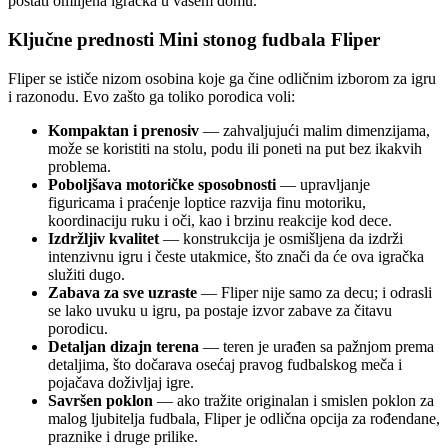
postati omiljena igračka u vašem domu.
Ključne prednosti Mini stonog fudbala Fliper
Fliper se ističe nizom osobina koje ga čine odličnim izborom za igru
i razonodu. Evo zašto ga toliko porodica voli:
Kompaktan i prenosiv
— zahvaljujući malim dimenzijama,
može se koristiti na stolu, podu ili poneti na put bez ikakvih
problema.
Poboljšava motoričke sposobnosti
— upravljanje
figuricama i praćenje loptice razvija finu motoriku,
koordinaciju ruku i oči, kao i brzinu reakcije kod dece.
Izdržljiv kvalitet
— konstrukcija je osmišljena da izdrži
intenzivnu igru i česte utakmice, što znači da će ova igračka
služiti dugo.
Zabava za sve uzraste
— Fliper nije samo za decu; i odrasli
se lako uvuku u igru, pa postaje izvor zabave za čitavu
porodicu.
Detaljan dizajn terena
— teren je urađen sa pažnjom prema
detaljima, što dočarava osećaj pravog fudbalskog meča i
pojačava doživljaj igre.
Savršen poklon
— ako tražite originalan i smislen poklon za
malog ljubitelja fudbala, Fliper je odlična opcija za rođendane,
praznike i druge prilike.