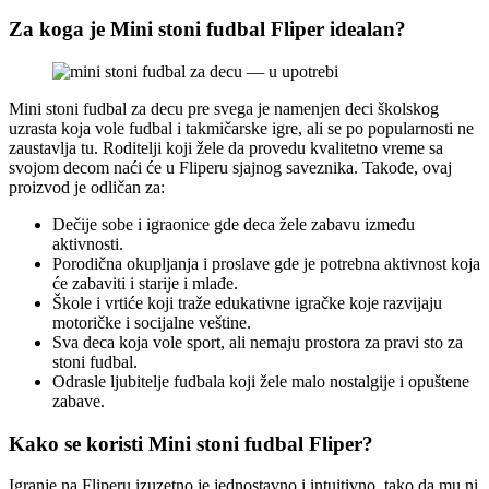
Za koga je Mini stoni fudbal Fliper idealan?
Mini stoni fudbal za decu pre svega je namenjen deci školskog
uzrasta koja vole fudbal i takmičarske igre, ali se po popularnosti ne
zaustavlja tu. Roditelji koji žele da provedu kvalitetno vreme sa
svojom decom naći će u Fliperu sjajnog saveznika. Takođe, ovaj
proizvod je odličan za:
Dečije sobe i igraonice gde deca žele zabavu između
aktivnosti.
Porodična okupljanja i proslave gde je potrebna aktivnost koja
će zabaviti i starije i mlađe.
Škole i vrtiće koji traže edukativne igračke koje razvijaju
motoričke i socijalne veštine.
Sva deca koja vole sport, ali nemaju prostora za pravi sto za
stoni fudbal.
Odrasle ljubitelje fudbala koji žele malo nostalgije i opuštene
zabave.
Kako se koristi Mini stoni fudbal Fliper?
Igranje na Fliperu izuzetno je jednostavno i intuitivno, tako da mu ni