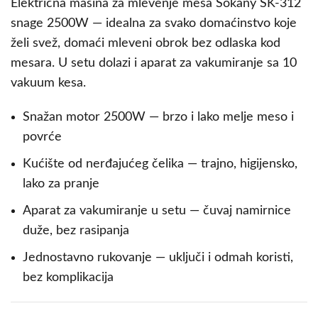
Električna mašina za mlevenje mesa Sokany SK-312
snage 2500W — idealna za svako domaćinstvo koje
želi svež, domaći mleveni obrok bez odlaska kod
mesara. U setu dolazi i aparat za vakumiranje sa 10
vakuum kesa.
Snažan motor 2500W — brzo i lako melje meso i
povrće
Kućište od nerđajućeg čelika — trajno, higijensko,
lako za pranje
Aparat za vakumiranje u setu — čuvaj namirnice
duže, bez rasipanja
Jednostavno rukovanje — uključi i odmah koristi,
bez komplikacija