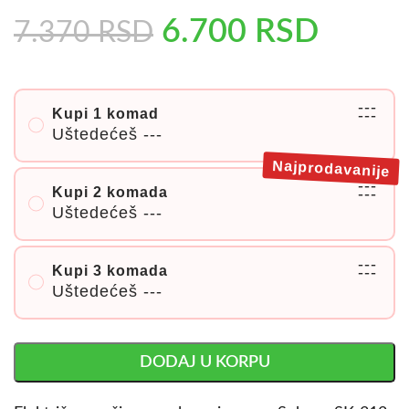
6.700
RSD
7.370
RSD
---
Kupi 1 komad
---
Uštedećeš
---
Najprodavanije
---
Kupi 2 komada
---
Uštedećeš
---
---
Kupi 3 komada
---
Uštedećeš
---
DODAJ U KORPU