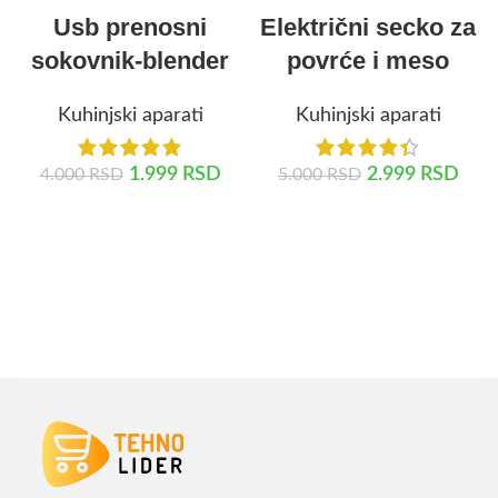
Usb prenosni
Električni secko za
sokovnik-blender
povrće i meso
Kuhinjski aparati
Kuhinjski aparati
1.999
RSD
2.999
RSD
4.000
RSD
5.000
RSD
DODAJ U KORPU
DODAJ U KORPU