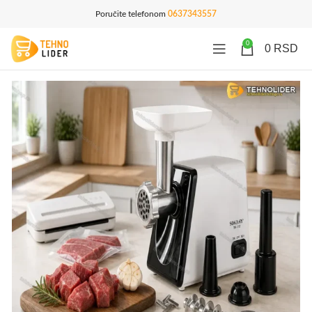
Poručite telefonom
0637343557
0
0
RSD