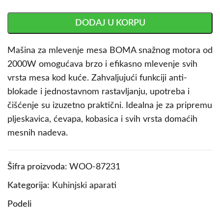
DODAJ U KORPU
Mašina za mlevenje mesa BOMA snažnog motora od
2000W omogućava brzo i efikasno mlevenje svih
vrsta mesa kod kuće. Zahvaljujući funkciji anti-
blokade i jednostavnom rastavljanju, upotreba i
čišćenje su izuzetno praktični. Idealna je za pripremu
pljeskavica, ćevapa, kobasica i svih vrsta domaćih
mesnih nadeva.
Šifra proizvoda:
WOO-87231
Kategorija:
Kuhinjski aparati
Podeli