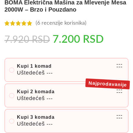
BOMA Električna Mašina za Mlevenje Mesa
2000W – Brzo i Pouzdano
(
6
recenzije korisnika)
7.200
RSD
7.920
RSD
---
Kupi 1 komad
---
Uštedećeš
---
Najprodavanije
---
Kupi 2 komada
---
Uštedećeš
---
---
Kupi 3 komada
---
Uštedećeš
---