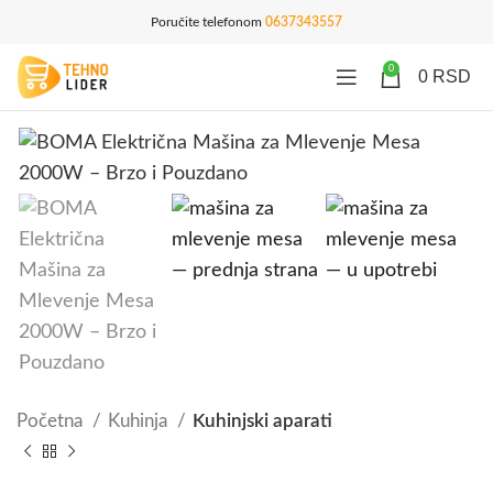
Poručite telefonom
0637343557
0
0
RSD
Početna
Kuhinja
Kuhinjski aparati