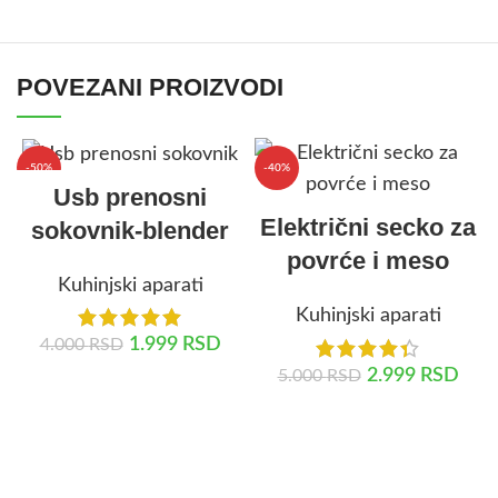
POVEZANI PROIZVODI
-50%
-40%
Usb prenosni
Električni secko za
sokovnik-blender
povrće i meso
Kuhinjski aparati
Kuhinjski aparati
1.999
RSD
4.000
RSD
2.999
RSD
5.000
RSD
DODAJ U KORPU
DODAJ U KORPU