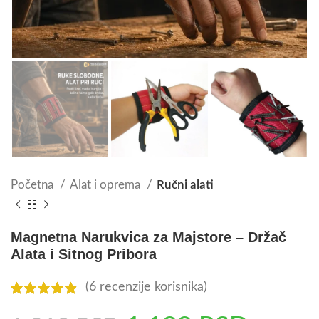
Početna
Alat i oprema
Ručni alati
Magnetna Narukvica za Majstore – Držač
Alata i Sitnog Pribora
(
6
recenzije korisnika)