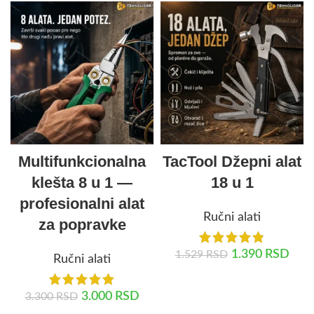
Multifunkcionalna
TacTool Džepni alat
klešta 8 u 1 —
18 u 1
profesionalni alat
Ručni alati
za popravke
1.390
RSD
1.529
RSD
Ručni alati
DODAJ U KORPU
3.000
RSD
3.300
RSD