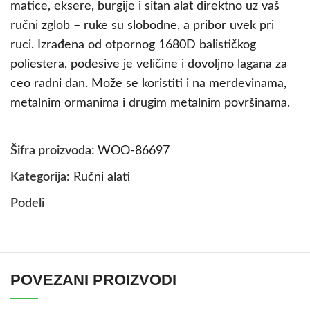
matice, eksere, burgije i sitan alat direktno uz vaš
ručni zglob – ruke su slobodne, a pribor uvek pri
ruci. Izrađena od otpornog 1680D balističkog
poliestera, podesive je veličine i dovoljno lagana za
ceo radni dan. Može se koristiti i na merdevinama,
metalnim ormanima i drugim metalnim površinama.
Šifra proizvoda:
WOO-86697
Kategorija:
Ručni alati
Podeli
POVEZANI PROIZVODI