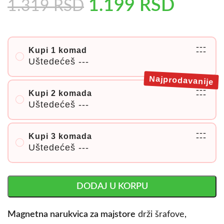
1.199
RSD
1.319
RSD
---
Kupi 1 komad
---
Uštedećeš
---
Najprodavanije
---
Kupi 2 komada
---
Uštedećeš
---
---
Kupi 3 komada
---
Uštedećeš
---
DODAJ U KORPU
Magnetna narukvica za majstore
drži šrafove,