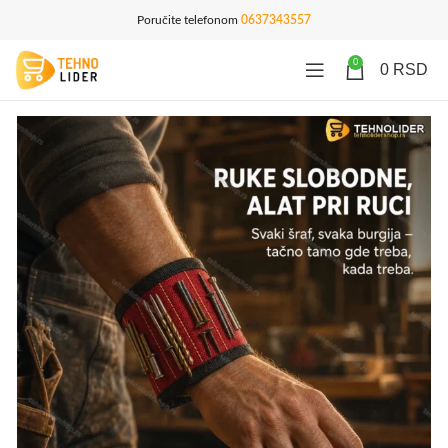
Poručite telefonom
0637343557
0
0
RSD