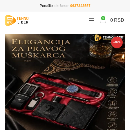
Poručite telefonom
0637343557
0
0
RSD
-40%