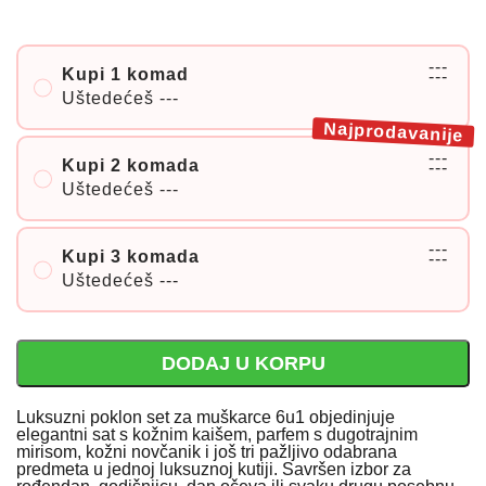
---
Kupi 1 komad
---
Uštedećeš
---
Najprodavanije
---
Kupi 2 komada
---
Uštedećeš
---
---
Kupi 3 komada
---
Uštedećeš
---
DODAJ U KORPU
Luksuzni poklon set za muškarce 6u1 objedinjuje
elegantni sat s kožnim kaišem, parfem s dugotrajnim
mirisom, kožni novčanik i još tri pažljivo odabrana
predmeta u jednoj luksuznoj kutiji. Savršen izbor za