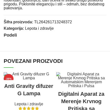
rođendan, godišnjicu, dan očeva ili svaku drugu posebnu
prigodu. Poklonite eleganciju i stil – odmah, bez dodatnog
pakovanja.
Šifra proizvoda:
TL264261713248372
Kategorija:
Lepota i zdravlje
Podeli
POVEZANI PROIZVODI
-38%
Anti Gravity difuzer
G Lampa
Digitalni Aparat za
Merenje Krvnog
Lepota i zdravlje
Pritiska sa