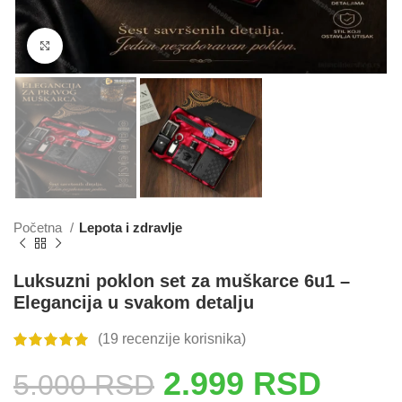
Click to enlarge
Početna
Lepota i zdravlje
Luksuzni poklon set za muškarce 6u1 –
Elegancija u svakom detalju
(
19
recenzije korisnika)
2.999
RSD
5.000
RSD