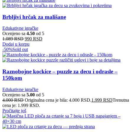
Brbljivi hrčak za mališane
Edukativne igračke
Ocenjeno sa
4.50
od 5
1.089
RSD
990
RSD
Dodaj u korpu
-50%
Sold out
Raznobojne kockice – puzzle za decu i odrasle –
150kom
Edukativne igračke
Ocenjeno sa
5.00
od 5
4.000
RSD
Originalna cena je bila: 4.000 RSD.
1.999
RSD
Trenutna
cena je: 1.999 RSD.
Pročitajte još