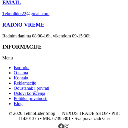
EMAIL
Tehnolider22@gmail.com
RADNO VREME
Radnim danima 08:00-16h, vikendom 09-15:30h
INFORMACIJE
Menu
Isporuka
O nama
Kontakt
Reklamacije
Odustanak i povrati
Uslovi korišćenja
Politika privatnosti
Blog
© 2026 TehnoLider Shop — NEXUS TRADE SHOP • PIB:
114201375 • MB: 67395301 • Sva prava zadržana