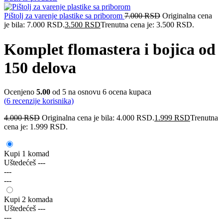
Pištolj za varenje plastike sa priborom
7.000
RSD
Originalna cena
je bila: 7.000 RSD.
3.500
RSD
Trenutna cena je: 3.500 RSD.
Komplet flomastera i bojica od
150 delova
Ocenjeno
5.00
od 5 na osnovu
6
ocena kupaca
(
6
recenzije korisnika)
4.000
RSD
Originalna cena je bila: 4.000 RSD.
1.999
RSD
Trenutna
cena je: 1.999 RSD.
Kupi 1 komad
Uštedećeš
---
---
---
Kupi 2 komada
Uštedećeš
---
---