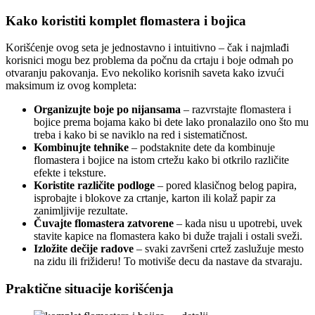
Kako koristiti komplet flomastera i bojica
Korišćenje ovog seta je jednostavno i intuitivno – čak i najmlađi
korisnici mogu bez problema da počnu da crtaju i boje odmah po
otvaranju pakovanja. Evo nekoliko korisnih saveta kako izvući
maksimum iz ovog kompleta:
Organizujte boje po nijansama
– razvrstajte flomastera i
bojice prema bojama kako bi dete lako pronalazilo ono što mu
treba i kako bi se naviklo na red i sistematičnost.
Kombinujte tehnike
– podstaknite dete da kombinuje
flomastera i bojice na istom crtežu kako bi otkrilo različite
efekte i teksture.
Koristite različite podloge
– pored klasičnog belog papira,
isprobajte i blokove za crtanje, karton ili kolaž papir za
zanimljivije rezultate.
Čuvajte flomastera zatvorene
– kada nisu u upotrebi, uvek
stavite kapice na flomastera kako bi duže trajali i ostali sveži.
Izložite dečije radove
– svaki završeni crtež zaslužuje mesto
na zidu ili frižideru! To motiviše decu da nastave da stvaraju.
Praktične situacije korišćenja