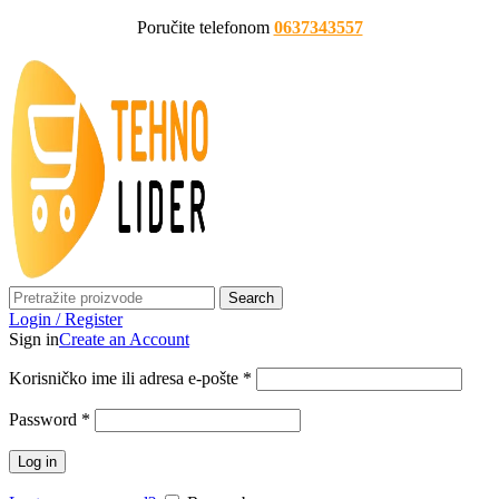
Poručite telefonom
0637343557
Search
Login / Register
Sign in
Create an Account
Korisničko ime ili adresa e-pošte
*
Password
*
Log in