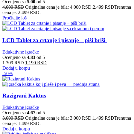
Ocenjeno sa
5.00
od 5
4.000
RSD
Originalna cena je bila: 4.000 RSD.
2.499
RSD
Trenutna
cena je: 2.499 RSD.
Pročitajte još
LCD Tablet za crtanje i pisanje – piši briši-
Edukativne igračke
Ocenjeno sa
4.83
od 5
1.309
RSD
1.190
RSD
Dodaj u korpu
-50%
Razigrani Kaktus
Edukativne igračke
Ocenjeno sa
4.67
od 5
3.000
RSD
Originalna cena je bila: 3.000 RSD.
1.499
RSD
Trenutna
cena je: 1.499 RSD.
Dodaj u korpu