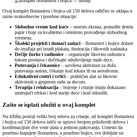
Ovaj komplet flomastera i bojica od 150 delova odlično se uklapa u
razne svakodnevne i posebne situacije:
Slobodno vreme kod kuće
– umesto ekrana, ponudite detetu
papir i boje za kvalitetno i smisleno provođenje slobodnog
vremena.
Školski projekti i domaći zadaci
– flomasteri i bojice dolaze
do izražaja pri izradi plakata, ilustracija i likovnih zadataka.
Dečije žurke i radionice
– organizujte likovnu radionicu
tokom proslava i dočekajte oduševljenje male dece.
Putovanja i čekaonice
– savršena aktivnost za duža
putovanja autom, čekanje kod lekara ili na aerodromu.
Edukativni centri i vrtići
– praktičan alat za likovne
aktivnosti u grupnom radu sa decom.
Terapija i relaksacija
– bojenje i crtanje imaju dokazano
umirujući efekat i kod starije dece i kod odraslih.
Zašto se isplati uložiti u ovaj komplet
Na tržištu postoji veliki broj setova za crtanje, ali komplet flomastera
i bojica od 150 delova ističe se upravo brojem priloženih delova i
kombinacijom dve vrste alata u jednom pakovanju. Umesto da
posebno kupujete flomastera, a posebno bojice, sve dobijate na