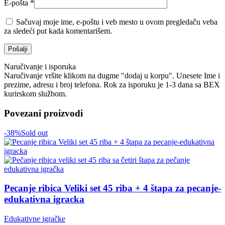
E-pošta
*
Sačuvaj moje ime, e-poštu i veb mesto u ovom pregledaču veba
za sledeći put kada komentarišem.
Naručivanje i isporuka
Naručivanje vršite klikom na dugme "dodaj u korpu". Unesete Ime i
prezime, adresu i broj telefona. Rok za isporuku je 1-3 dana sa BEX
kurirskom službom.
Povezani proizvodi
-38%
Sold out
Pecanje ribica Veliki set 45 riba + 4 štapa za pecanje-
edukativna igracka
Edukativne igračke