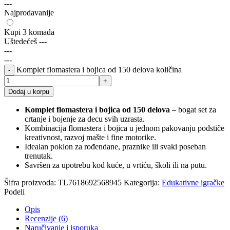
---
Najprodavanije
Kupi 3 komada
Uštedećeš
---
---
---
Komplet flomastera i bojica od 150 delova količina
Dodaj u korpu
Komplet flomastera i bojica od 150 delova
– bogat set za
crtanje i bojenje za decu svih uzrasta.
Kombinacija flomastera i bojica u jednom pakovanju podstiče
kreativnost, razvoj mašte i fine motorike.
Idealan poklon za rođendane, praznike ili svaki poseban
trenutak.
Savršen za upotrebu kod kuće, u vrtiću, školi ili na putu.
Šifra proizvoda:
TL7618692568945
Kategorija:
Edukativne igračke
Podeli
Opis
Recenzije (6)
Naručivanje i isporuka