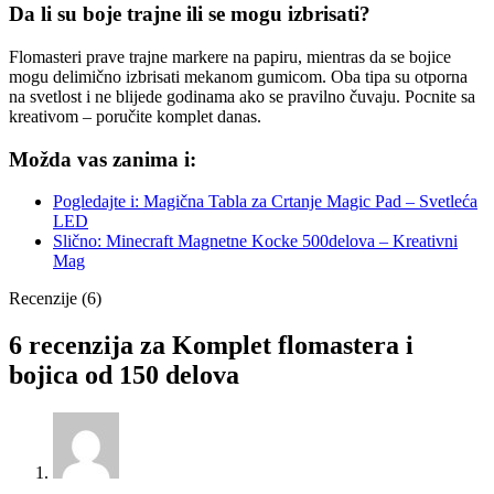
Da li su boje trajne ili se mogu izbrisati?
Flomasteri prave trajne markere na papiru, mientras da se bojice
mogu delimično izbrisati mekanom gumicom. Oba tipa su otporna
na svetlost i ne blijede godinama ako se pravilno čuvaju. Pocnite sa
kreativom – poručite komplet danas.
Možda vas zanima i:
Pogledajte i: Magična Tabla za Crtanje Magic Pad – Svetleća
LED
Slično: Minecraft Magnetne Kocke 500delova – Kreativni
Mag
Recenzije (6)
6 recenzija za
Komplet flomastera i
bojica od 150 delova