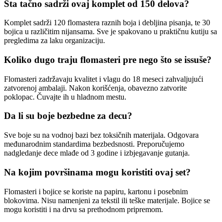
Šta tačno sadrži ovaj komplet od 150 delova?
Komplet sadrži 120 flomastera raznih boja i debljina pisanja, te 30
bojica u različitim nijansama. Sve je spakovano u praktičnu kutiju sa
pregledima za laku organizaciju.
Koliko dugo traju flomasteri pre nego što se issuše?
Flomasteri zadržavaju kvalitet i vlagu do 18 meseci zahvaljujući
zatvorenoj ambalaji. Nakon korišćenja, obavezno zatvorite
poklopac. Čuvajte ih u hladnom mestu.
Da li su boje bezbedne za decu?
Sve boje su na vodnoj bazi bez toksičnih materijala. Odgovara
međunarodnim standardima bezbedsnosti. Preporučujemo
nadgledanje dece mlađe od 3 godine i izbjegavanje gutanja.
Na kojim površinama mogu koristiti ovaj set?
Flomasteri i bojice se koriste na papiru, kartonu i posebnim
blokovima. Nisu namenjeni za tekstil ili teške materijale. Bojice se
mogu koristiti i na drvu sa prethodnom pripremom.