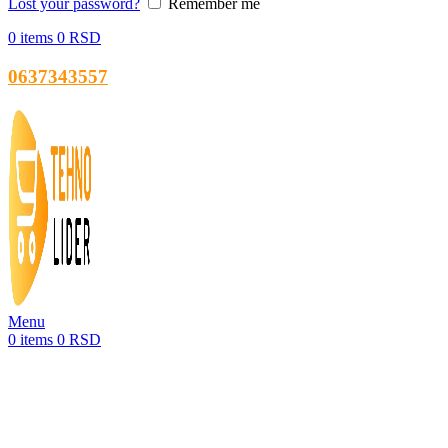
Lost your password?
Remember me
0
items
0
RSD
0637343557
Menu
0
items
0
RSD
-50%