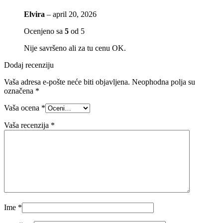
Elvira
–
april 20, 2026
Ocenjeno sa
5
od 5
Nije savršeno ali za tu cenu OK.
Dodaj recenziju
Vaša adresa e-pošte neće biti objavljena.
Neophodna polja su
označena
*
Vaša ocena
*
Vaša recenzija
*
Ime
*