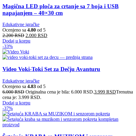
Magična LED ploča za crtanje sa 7 boja i USB
napajanjem – 40×30 cm
Edukativne igračke
Ocenjeno sa
4.80
od 5
2.200
RSD
2.000
RSD
Dodaj u korpu
-33%
Video Voki-Toki Set za Dečju Avanturu
Edukativne igračke
Ocenjeno sa
4.83
od 5
6.000
RSD
Originalna cena je bila: 6.000 RSD.
3.999
RSD
Trenutna
cena je: 3.999 RSD.
Dodaj u korpu
-37%