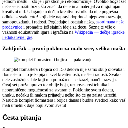
jednom mestu – što je i praktičnije i ekonomičnije. Ovoliko bogat set
neće se istrošiti brzo, što znači da dete ima materijal za dugotrajan
kreativni rad. Ulaganje u dečiju kreativnost nikada nije pogrešna
odluka – svaki crtež koji dete napravi doprinosi njegovom razvoju,
samopouzdanju i radosti. Pogledajte i ostatak našeg
asortimana naše
prodavnice
i pronađite još sjajnih ideja za decu. Saznajte više o
važnosti edukativnih igara i igračaka na
Wikipedia — dečije igračke
i edukativne igre
.
Zaključak – pravi poklon za malo srce, velika mašta
Komplet flomastera i bojica od 150 delova nije samo skup olovaka i
flomastera – to je kapija u svet kreativnosti, mašte i radosti. Svako
dete zaslužuje alate koji mu pomažu da se izrazi, nauči i razvija.
Ovaj set pruža upravo to: obilje boja, raznovrsnost tehnika i
neograničene mogućnosti za stvaranje. Poklonite svom detetu,
unuku, nećaku ili malom prijatelju nešto što će ga zaista usrećiti.
Naručite komplet flomastera i bojica danas i budite svedoci kako vaš
mali umetnik daje boju svom svetu!
Česta pitanja