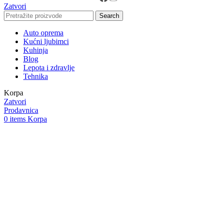
Zatvori
Search
Auto oprema
Kućni ljubimci
Kuhinja
Blog
Lepota i zdravlje
Tehnika
Korpa
Zatvori
Prodavnica
0
items
Korpa