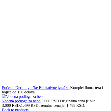
Click to enlarge
Početna
Deca i igračke
Edukativne igračke
Komplet flomastera i
bojica od 150 delova
Vodena podloga za bebe
3.000
RSD
Originalna cena je bila:
3.000 RSD.
1.499
RSD
Trenutna cena je: 1.499 RSD.
Back to products