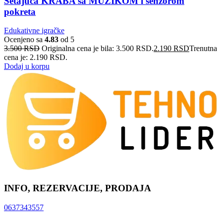
Šetajuća KRABA sa MUZIKOM i senzorom
pokreta
Edukativne igračke
Ocenjeno sa
4.83
od 5
3.500
RSD
Originalna cena je bila: 3.500 RSD.
2.190
RSD
Trenutna
cena je: 2.190 RSD.
Dodaj u korpu
INFO, REZERVACIJE, PRODAJA
0637343557