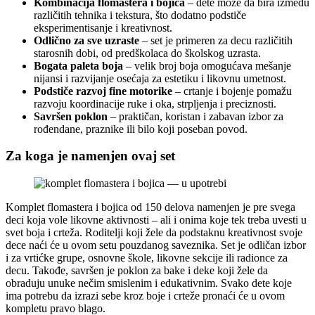
Kombinacija flomastera i bojica
– dete može da bira između
različitih tehnika i tekstura, što dodatno podstiče
eksperimentisanje i kreativnost.
Odlično za sve uzraste
– set je primeren za decu različitih
starosnih dobi, od predškolaca do školskog uzrasta.
Bogata paleta boja
– velik broj boja omogućava mešanje
nijansi i razvijanje osećaja za estetiku i likovnu umetnost.
Podstiče razvoj fine motorike
– crtanje i bojenje pomažu
razvoju koordinacije ruke i oka, strpljenja i preciznosti.
Savršen poklon
– praktičan, koristan i zabavan izbor za
rođendane, praznike ili bilo koji poseban povod.
Za koga je namenjen ovaj set
Komplet flomastera i bojica od 150 delova namenjen je pre svega
deci koja vole likovne aktivnosti – ali i onima koje tek treba uvesti u
svet boja i crteža. Roditelji koji žele da podstaknu kreativnost svoje
dece naći će u ovom setu pouzdanog saveznika. Set je odličan izbor
i za vrtićke grupe, osnovne škole, likovne sekcije ili radionce za
decu. Takođe, savršen je poklon za bake i deke koji žele da
obraduju unuke nečim smislenim i edukativnim. Svako dete koje
ima potrebu da izrazi sebe kroz boje i crteže pronaći će u ovom
kompletu pravo blago.