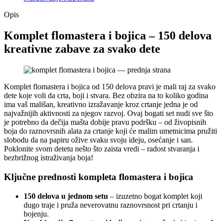
Opis
Komplet flomastera i bojica – 150 delova
kreativne zabave za svako dete
Komplet flomastera i bojica od 150 delova pravi je mali raj za svako
dete koje voli da crta, boji i stvara. Bez obzira na to koliko godina
ima vaš mališan, kreativno izražavanje kroz crtanje jedna je od
najvažnijih aktivnosti za njegov razvoj. Ovaj bogati set nudi sve što
je potrebno da dečija mašta dobije pravu podršku – od živopisnih
boja do raznovrsnih alata za crtanje koji će malim umetnicima pružiti
slobodu da na papiru ožive svaku svoju ideju, osećanje i san.
Poklonite svom detetu nešto što zaista vredi – radost stvaranja i
bezbrižnog istraživanja boja!
Ključne prednosti kompleta flomastera i bojica
150 delova u jednom setu
– izuzetno bogat komplet koji
dugo traje i pruža neverovatnu raznovrsnost pri crtanju i
bojenju.