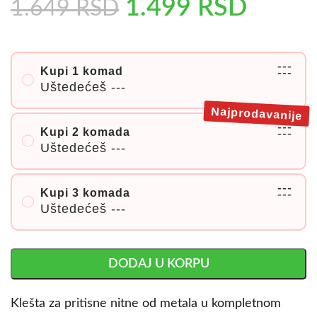
1.499
RSD
1.649
RSD
---
Kupi 1 komad
---
Uštedećeš
---
Najprodavanije
---
Kupi 2 komada
---
Uštedećeš
---
---
Kupi 3 komada
---
Uštedećeš
---
DODAJ U KORPU
Klešta za pritisne nitne od metala u kompletnom