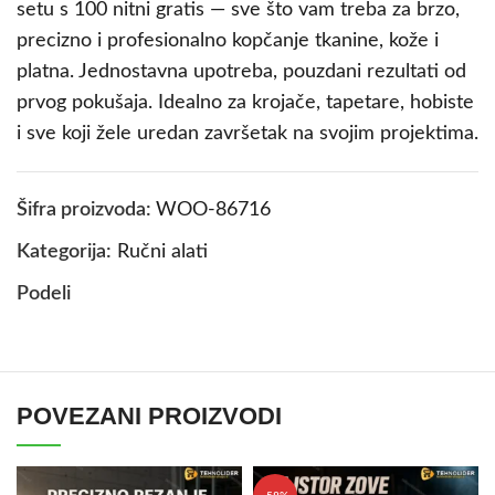
setu s 100 nitni gratis — sve što vam treba za brzo,
precizno i profesionalno kopčanje tkanine, kože i
platna. Jednostavna upotreba, pouzdani rezultati od
prvog pokušaja. Idealno za krojače, tapetare, hobiste
i sve koji žele uredan završetak na svojim projektima.
Šifra proizvoda:
WOO-86716
Kategorija:
Ručni alati
Podeli
POVEZANI PROIZVODI