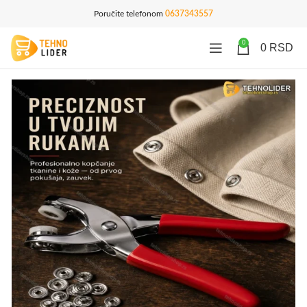
Poručite telefonom
0637343557
0
0
RSD