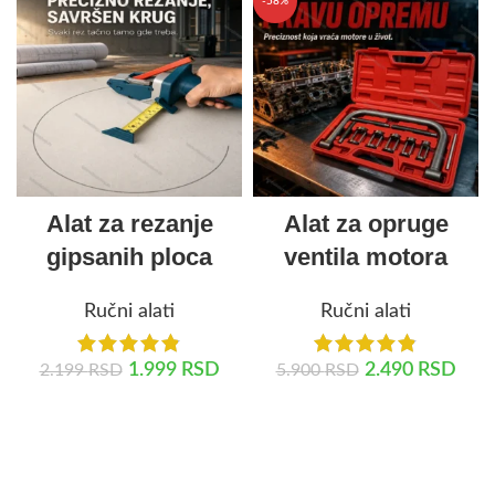
-58%
Alat za rezanje
Alat za opruge
gipsanih ploca
ventila motora
Ručni alati
Ručni alati
1.999
RSD
2.490
RSD
2.199
RSD
5.900
RSD
DODAJ U KORPU
DODAJ U KORPU