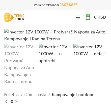
Poručite telefonom
0637343557
0
0
RSD
Početna
Dom i bašta
Kampovanje i outdoor