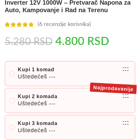
Inverter 12V 1000W – Pretvarač Napona za
Auto, Kampovanje i Rad na Terenu
(
6
recenzije korisnika)
4.800
RSD
5.280
RSD
---
Kupi 1 komad
---
Uštedećeš
---
Najprodavanije
---
Kupi 2 komada
---
Uštedećeš
---
---
Kupi 3 komada
---
Uštedećeš
---