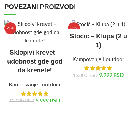
POVEZANI PROIZVODI
-50%
-33%
Stočić – Klupa (2 u
1)
Sklopivi krevet –
Kampovanje i outdoor
udobnost gde god
da krenete!
9.999
RSD
15.000
RSD
Kampovanje i outdoor
DODAJ U KORPU
5.999
RSD
12.000
RSD
DODAJ U KORPU