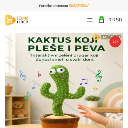
Poručite telefonom
0637343557
0
0
RSD
-50%