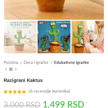
Početna
Deca i igračke
Edukativne igračke
Razigrani Kaktus
(
6
recenzije korisnika)
1.499
RSD
3.000
RSD