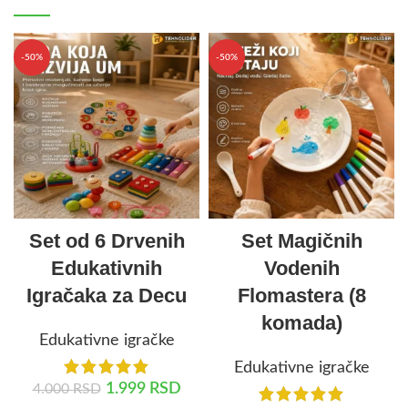
-50%
-50%
Set od 6 Drvenih
Set Magičnih
Edukativnih
Vodenih
Igračaka za Decu
Flomastera (8
komada)
Edukativne igračke
Edukativne igračke
1.999
RSD
4.000
RSD