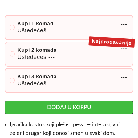
---
Kupi 1 komad
---
Uštedećeš
---
Najprodavanije
---
Kupi 2 komada
---
Uštedećeš
---
---
Kupi 3 komada
---
Uštedećeš
---
DODAJ U KORPU
Igračka kaktus koji pleše i peva — interaktivni
zeleni drugar koji donosi smeh u svaki dom.