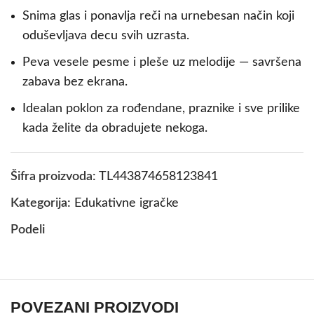
Snima glas i ponavlja reči na urnebesan način koji
oduševljava decu svih uzrasta.
Peva vesele pesme i pleše uz melodije — savršena
zabava bez ekrana.
Idealan poklon za rođendane, praznike i sve prilike
kada želite da obradujete nekoga.
Šifra proizvoda:
TL443874658123841
Kategorija:
Edukativne igračke
Podeli
POVEZANI PROIZVODI