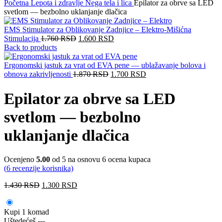
Početna
Lepota i zdravlje
Nega tela i lica
Epilator za obrve sa LED
svetlom — bezbolno uklanjanje dlačica
EMS Stimulator za Oblikovanje Zadnjice – Elektro-Mišićna
Stimulacija
1.760
RSD
1.600
RSD
Back to products
Ergonomski jastuk za vrat od EVA pene — ublažavanje bolova i
obnova zakrivljenosti
1.870
RSD
1.700
RSD
Epilator za obrve sa LED
svetlom — bezbolno
uklanjanje dlačica
Ocenjeno
5.00
od 5 na osnovu
6
ocena kupaca
(
6
recenzije korisnika)
1.430
RSD
1.300
RSD
Kupi 1 komad
Uštedećeš
---