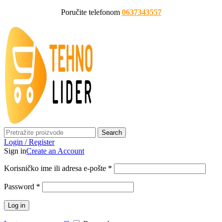
Poručite telefonom
0637343557
Search
Login / Register
Sign in
Create an Account
Korisničko ime ili adresa e-pošte
*
Password
*
Log in