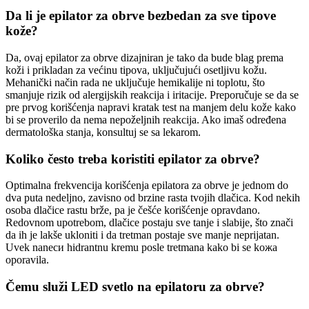
Da li je epilator za obrve bezbedan za sve tipove
kože?
Da, ovaj epilator za obrve dizajniran je tako da bude blag prema
koži i prikladan za većinu tipova, uključujući osetljivu kožu.
Mehanički način rada ne uključuje hemikalije ni toplotu, što
smanjuje rizik od alergijskih reakcija i iritacije. Preporučuje se da se
pre prvog korišćenja napravi kratak test na manjem delu kože kako
bi se proverilo da nema nepoželjnih reakcija. Ako imaš određena
dermatološka stanja, konsultuj se sa lekarom.
Koliko često treba koristiti epilator za obrve?
Optimalna frekvencija korišćenja epilatora za obrve je jednom do
dva puta nedeljno, zavisno od brzine rasta tvojih dlačica. Kod nekih
osoba dlačice rastu brže, pa je češće korišćenje opravdano.
Redovnom upotrebom, dlačice postaju sve tanje i slabije, što znači
da ih je lakše ukloniti i da tretman postaje sve manje neprijatan.
Uvek naneси hidrantnu kremu posle tretmana kako bi se kожа
oporavila.
Čemu služi LED svetlo na epilatoru za obrve?