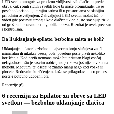
LED svetlo omogućava preciznu vidljivost svih dlačica u predelu
obrva, čak i onih sitnih i svetlih koje bi inače promaknule. To je
posebno korisno u jutarnjim satima ili u prostorijama sa slabijim
prirodnim osvetljenjem. Zahvaljujući LED svetlu, možeš tačno
videti gde postaviti uređaj i koje dlačice ukloniti, što smanjuje rizik
od grešaka i neravnomernog oblika obrva. Rezultat je uvek precizan
i kontrolisan.
Da li uklanjanje epilator bezbolno zaista ne boli?
Uklanjanje epilator bezbolno u najvećem broju slučajeva znači
minimalan ili nikakav osećaj bola, posebno posle prvih nekoliko
korišćenja. Kod prvih tretmana može biti prisutan blagi osećaj
nelagodnosti, što je sasvim uobičajeno jer kожа još nije navikla na
metodu. Međutim, taj osećaj je znatno manji nego kod voska ili
pincete. Redovnim korišćenjem, kožа se prilagođava i ceo proces
postaje potpuno udoban i brz.
Recenzije (6)
6 recenzija za
Epilator za obrve sa LED
svetlom — bezbolno uklanjanje dlačica