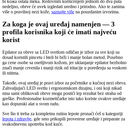
bi kожа ostala meka. Redovnim korišćenjem jednom do dva puta
nedeljno, obrve će uvek izgledati uredno i prirodno. Ako te zanima
više o pravilnoj nezi kože,
saznajte više
na pouzdanim izvorima.
Za koga je ovaj uređaj namenjen — 3
profila korisnika koji će imati najveću
korist
Epilator za obrve sa LED svetlom odličan je izbor za sve koji su
dosad koristili pincetu i hteli bi brži i manje bolan metod. Posebno
ga cene osobe sa osetljivom kožom, jer uklanjanje epilator bezbolno
znači manje crvenila i manji rizik od iritacije u poređenju sa voskom
ili nitima.
Takođe, ovaj uređaj je pravi izbor za početnike u kućnoj nezi obrva.
Zahvaljujući LED svetlu i ergonomskom dizajnu, i oni koji nikad
nisu sami oblikovali obrve mogu postići lep rezultat bez straha od
greške. Profesionalne kozmetičarke isto tako koriste ovakve uređaje
kao dopunski alat u svom radu.
Sve što ti treba za kompletnu rutinu lepote pronaći ćeš u kategoriji
lepota i zdravlje
, gde smo prikupili proverene uređaje i preparate za
svakodnevnu upotrebu kod kuće.