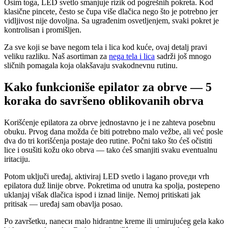
Osim toga, LED svetlo smanjuje rizik od pogrešnih pokreta. Kod
klasične pincete, često se čupa više dlačica nego što je potrebno jer
vidljivost nije dovoljna. Sa ugrađenim osvetljenjem, svaki pokret je
kontrolisan i promišljen.
Za sve koji se bave negom tela i lica kod kuće, ovaj detalj pravi
veliku razliku. Naš asortiman za
nega tela i lica
sadrži još mnogo
sličnih pomagala koja olakšavaju svakodnevnu rutinu.
Kako funkcioniše epilator za obrve — 5
koraka do savršeno oblikovanih obrva
Korišćenje epilatora za obrve jednostavno je i ne zahteva posebnu
obuku. Prvog dana možda će biti potrebno malo vežbe, ali već posle
dva do tri korišćenja postaje deo rutine. Počni tako što ćeš očistiti
lice i osušiti kožu oko obrva — tako ćeš smanjiti svaku eventualnu
iritaciju.
Potom uključi uređaj, aktiviraj LED svetlo i lagano proveди vrh
epilatora duž linije obrve. Pokretima od unutra ka spolja, postepeno
uklanjaj višak dlačica ispod i iznad linije. Nemoj pritiskati jak
pritisak — uređaj sam obavlja posao.
Po završetku, naneси malo hidrantne kreme ili umirujućeg gela kako