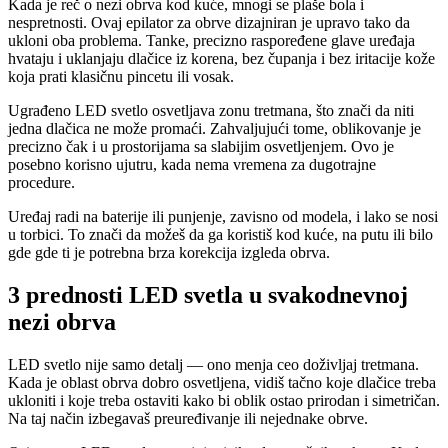
Kada je reč o nezi obrva kod kuće, mnogi se plaše bola i
nespretnosti. Ovaj epilator za obrve dizajniran je upravo tako da
ukloni oba problema. Tanke, precizno raspoređene glave uređaja
hvataju i uklanjaju dlačice iz korena, bez čupanja i bez iritacije kože
koja prati klasičnu pincetu ili vosak.
Ugrađeno LED svetlo osvetljava zonu tretmana, što znači da niti
jedna dlačica ne može promaći. Zahvaljujući tome, oblikovanje je
precizno čak i u prostorijama sa slabijim osvetljenjem. Ovo je
posebno korisno ujutru, kada nema vremena za dugotrajne
procedure.
Uređaj radi na baterije ili punjenje, zavisno od modela, i lako se nosi
u torbici. To znači da možeš da ga koristiš kod kuće, na putu ili bilo
gde gde ti je potrebna brza korekcija izgleda obrva.
3 prednosti LED svetla u svakodnevnoj
nezi obrva
LED svetlo nije samo detalj — ono menja ceo doživljaj tretmana.
Kada je oblast obrva dobro osvetljena, vidiš tačno koje dlačice treba
ukloniti i koje treba ostaviti kako bi oblik ostao prirodan i simetričan.
Na taj način izbegavaš preuređivanje ili nejednake obrve.