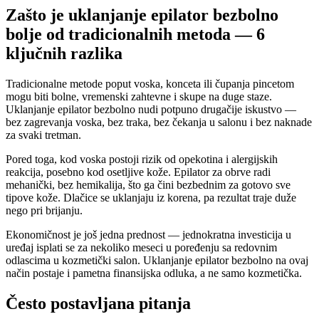
Zašto je uklanjanje epilator bezbolno
bolje od tradicionalnih metoda — 6
ključnih razlika
Tradicional­ne metode poput voska, konce­ta ili čupanja pincetom
mogu biti bolne, vremenski zahtevne i skupе na duge staze.
Uklanjanje epilator bezbolno nudi potpuno drugačije iskustvo —
bez zagrevanja voska, bez traka, bez čekanja u salonu i bez naknade
za svaki tretman.
Pored toga, kod voska postoji rizik od opekotina i alergijskih
reakcija, posebno kod osetljive kože. Epilator za obrve radi
mehanički, bez hemikalija, što ga čini bezbednim za gotovo sve
tipove kože. Dlačice se uklanjaju iz korena, pa rezultat traje duže
nego pri brijanju.
Ekonomičnost je još jedna prednost — jednokratna investicija u
uređaj isplati se za nekoliko meseci u poređenju sa redovnim
odlascima u kozmetički salon. Uklanjanje epilator bezbolno na ovaj
način postaje i pametna finansijska odluka, a ne samo kozmetička.
Često postavljana pitanja