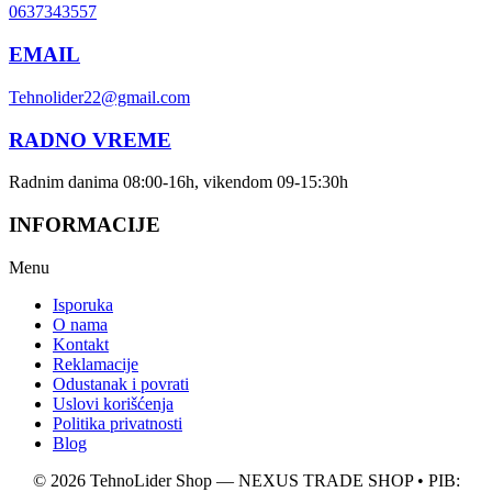
0637343557
EMAIL
Tehnolider22@gmail.com
RADNO VREME
Radnim danima 08:00-16h, vikendom 09-15:30h
INFORMACIJE
Menu
Isporuka
O nama
Kontakt
Reklamacije
Odustanak i povrati
Uslovi korišćenja
Politika privatnosti
Blog
© 2026 TehnoLider Shop — NEXUS TRADE SHOP • PIB: