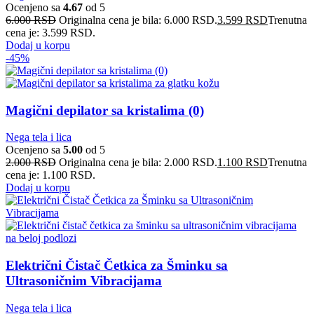
Ocenjeno sa
4.67
od 5
6.000
RSD
Originalna cena je bila: 6.000 RSD.
3.599
RSD
Trenutna
cena je: 3.599 RSD.
Dodaj u korpu
-45%
Magični depilator sa kristalima (0)
Nega tela i lica
Ocenjeno sa
5.00
od 5
2.000
RSD
Originalna cena je bila: 2.000 RSD.
1.100
RSD
Trenutna
cena je: 1.100 RSD.
Dodaj u korpu
Električni Čistač Četkica za Šminku sa
Ultrasoničnim Vibracijama
Nega tela i lica