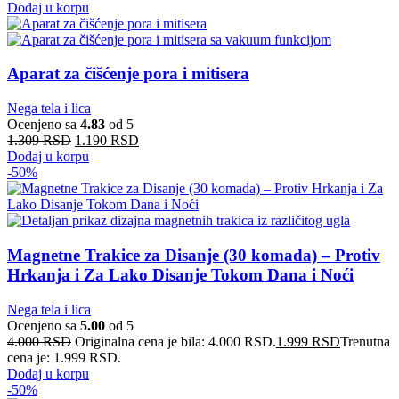
Dodaj u korpu
Aparat za čišćenje pora i mitisera
Nega tela i lica
Ocenjeno sa
4.83
od 5
1.309
RSD
1.190
RSD
Dodaj u korpu
-50%
Magnetne Trakice za Disanje (30 komada) – Protiv
Hrkanja i Za Lako Disanje Tokom Dana i Noći
Nega tela i lica
Ocenjeno sa
5.00
od 5
4.000
RSD
Originalna cena je bila: 4.000 RSD.
1.999
RSD
Trenutna
cena je: 1.999 RSD.
Dodaj u korpu
-50%