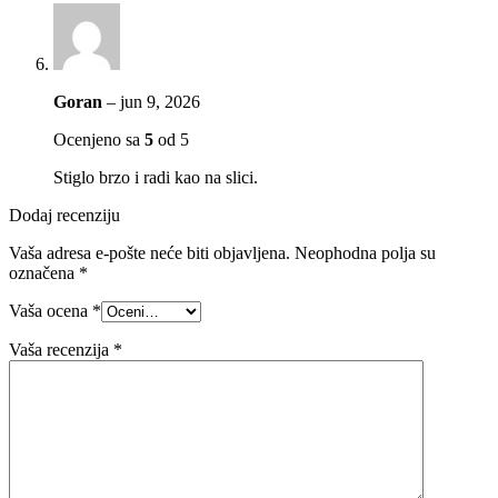
Goran
–
jun 9, 2026
Ocenjeno sa
5
od 5
Stiglo brzo i radi kao na slici.
Dodaj recenziju
Vaša adresa e-pošte neće biti objavljena.
Neophodna polja su
označena
*
Vaša ocena
*
Vaša recenzija
*