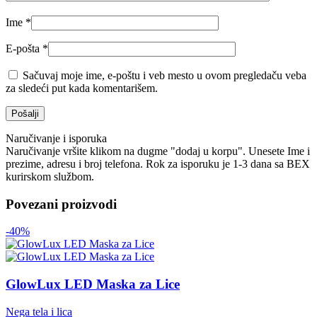
Ime
*
E-pošta
*
Sačuvaj moje ime, e-poštu i veb mesto u ovom pregledaču veba
za sledeći put kada komentarišem.
Naručivanje i isporuka
Naručivanje vršite klikom na dugme "dodaj u korpu". Unesete Ime i
prezime, adresu i broj telefona. Rok za isporuku je 1-3 dana sa BEX
kurirskom službom.
Povezani proizvodi
-40%
GlowLux LED Maska za Lice
Nega tela i lica