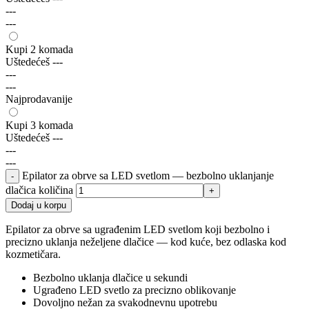
---
---
Kupi 2 komada
Uštedećeš
---
---
---
Najprodavanije
Kupi 3 komada
Uštedećeš
---
---
---
Epilator za obrve sa LED svetlom — bezbolno uklanjanje
dlačica količina
Dodaj u korpu
Epilator za obrve sa ugrađenim LED svetlom koji bezbolno i
precizno uklanja neželjene dlačice — kod kuće, bez odlaska kod
kozmetičara.
Bezbolno uklanja dlačice u sekundi
Ugrađeno LED svetlo za precizno oblikovanje
Dovoljno nežan za svakodnevnu upotrebu