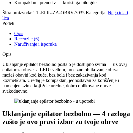
Kompaktan i prenosiv — koristi ga bilo gde
Šifra proizvoda:
TL-EPIL-ZA-OBRV-3935
Kategorija:
Nega tela i
lica
Podeli
Opis
Recenzije (6)
Naručivanje i isporuka
Opis
Uklanjanje epilator bezbolno postalo je dostupno svima — uz ovaj
epilator za obrve sa LED svetlom, precizno oblikovanje obrva
možeš obaviti kod kuće, bez bola i bez zakazivanja kod
kozmetičara. Uređaj je kompaktan, jednostavan za korišćenje i
namenjen svima koji žele uredne, dobro oblikovane obrve
svakodnevno.
Uklanjanje epilator bezbolno — 4 razloga
zašto je ovo pravi izbor za tvoje obrve