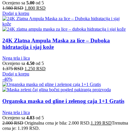
Ocenjeno sa
5.00
od 5
1.980
RSD
1.800
RSD
Dodaj u korpu
24K Zlatna Ampula Maska za lice – Duboka
hidratacija i sjaj kože
Nega tela i lica
Ocenjeno sa
4.50
od 5
1.375
RSD
1.250
RSD
Dodaj u korpu
-40%
Organska maska od gline i zelenog caja 1+1 Gratis
Nega tela i lica
Ocenjeno sa
4.83
od 5
2.000
RSD
Originalna cena je bila: 2.000 RSD.
1.199
RSD
Trenutna
cena je: 1.199 RSD.