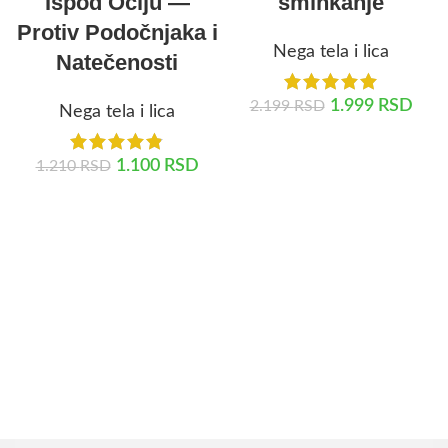
Ispod Očiju —
šminkanje
Protiv Podočnjaka i
Nega tela i lica
Natečenosti
1.999
RSD
2.199
RSD
Nega tela i lica
DODAJ U KORPU
1.100
RSD
1.210
RSD
DODAJ U KORPU