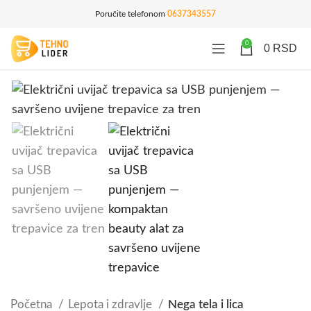
Poručite telefonom
0637343557
0
0
RSD
Početna
Lepota i zdravlje
Nega tela i lica