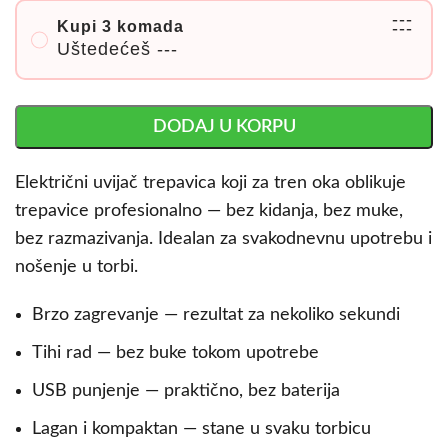
---
Kupi 3 komada
---
Uštedećeš
---
DODAJ U KORPU
Električni uvijač trepavica koji za tren oka oblikuje
trepavice profesionalno — bez kidanja, bez muke,
bez razmazivanja. Idealan za svakodnevnu upotrebu i
nošenje u torbi.
Brzo zagrevanje — rezultat za nekoliko sekundi
Tihi rad — bez buke tokom upotrebe
USB punjenje — praktično, bez baterija
Lagan i kompaktan — stane u svaku torbicu