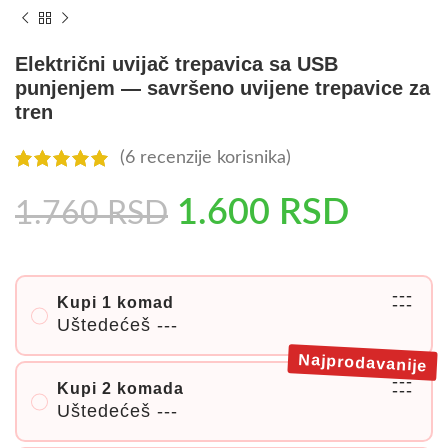
Električni uvijač trepavica sa USB
punjenjem — savršeno uvijene trepavice za
tren
(
6
recenzije korisnika)
1.600
RSD
1.760
RSD
---
Kupi 1 komad
---
Uštedećeš
---
Najprodavanije
---
Kupi 2 komada
---
Uštedećeš
---