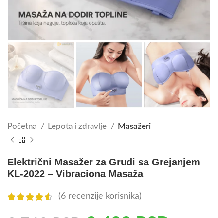
Početna
Lepota i zdravlje
Masažeri
Električni Masažer za Grudi sa Grejanjem
KL-2022 – Vibraciona Masaža
(
6
recenzije korisnika)