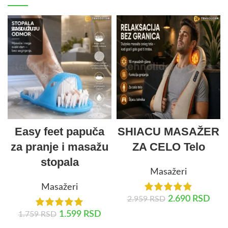
SOLD OUT
Easy feet papuča
SHIACU MASAŽER
za pranje i masažu
ZA CELO Telo
stopala
Masažeri
Masažeri
2.690
RSD
2.959
RSD
1.599
RSD
1.759
RSD
DODAJ U KORPU