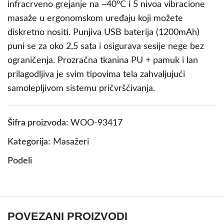
infracrveno grejanje na ~40°C i 5 nivoa vibracione
masaže u ergonomskom uređaju koji možete
diskretno nositi. Punjiva USB baterija (1200mAh)
puni se za oko 2,5 sata i osigurava sesije nege bez
ograničenja. Prozračna tkanina PU + pamuk i lan
prilagodljiva je svim tipovima tela zahvaljujući
samolepljivom sistemu pričvršćivanja.
Šifra proizvoda:
WOO-93417
Kategorija:
Masažeri
Podeli
POVEZANI PROIZVODI