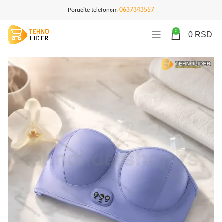
Poručite telefonom
0637343557
0
0
RSD