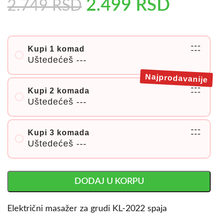
2.499
RSD
2.749
RSD
---
Kupi 1 komad
---
Uštedećeš
---
Najprodavanije
---
Kupi 2 komada
---
Uštedećeš
---
---
Kupi 3 komada
---
Uštedećeš
---
DODAJ U KORPU
Električni masažer za grudi KL-2022 spaja