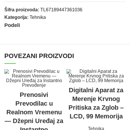
Šifra proizvoda:
TL67189447361036
Kategorija:
Tehnika
Podeli
POVEZANI PROIZVODI
Digitalni Aparat za
Prenosivi
Merenje Krvnog
Prevodilac u
Pritiska za Zglob –
Realnom Vremenu
LCD, 99 Memorija
— Džepni Uređaj za
Instantno
Tehnika