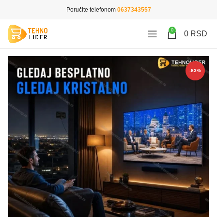
Poručite telefonom
0637343557
0
0
RSD
-63%