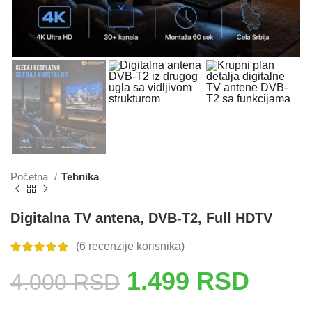
Početna
Tehnika
Digitalna TV antena, DVB-T2, Full HDTV
(
6
recenzije korisnika)
1.499
RSD
4.000
RSD