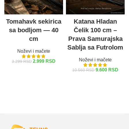
Tomahavk sekirica
Katana Hladan
sa bodljom — 40
Čelik 100 cm –
cm
Prava Samurajska
Sablja sa Futrolom
Noževi i mačete
Noževi i mačete
2.999
RSD
3.299
RSD
9.600
RSD
10.560
RSD
DODAJ U KORPU
DODAJ U KORPU