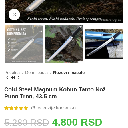
Click to enlarge
Početna
Dom i bašta
Noževi i mačete
Cold Steel Magnum Kobun Tanto Nož –
Puno Trno, 43,5 cm
(
6
recenzije korisnika)
4.800
RSD
5.280
RSD