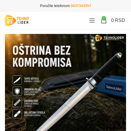
Poručite telefonom
0637343557
0
0
RSD