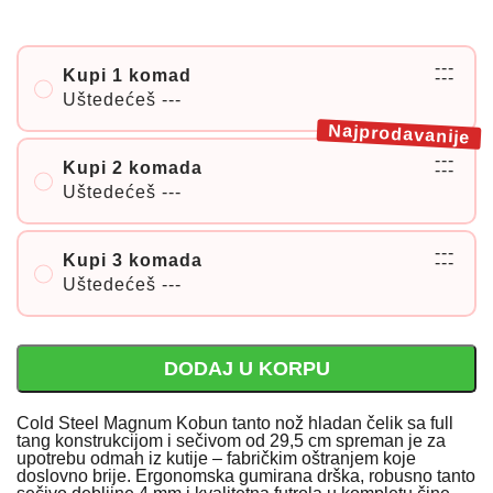
---
Kupi 1 komad
---
Uštedećeš
---
Najprodavanije
---
Kupi 2 komada
---
Uštedećeš
---
---
Kupi 3 komada
---
Uštedećeš
---
DODAJ U KORPU
Cold Steel Magnum Kobun tanto nož hladan čelik sa full
tang konstrukcijom i sečivom od 29,5 cm spreman je za
upotrebu odmah iz kutije – fabričkim oštranjem koje
doslovno brije. Ergonomska gumirana drška, robusno tanto