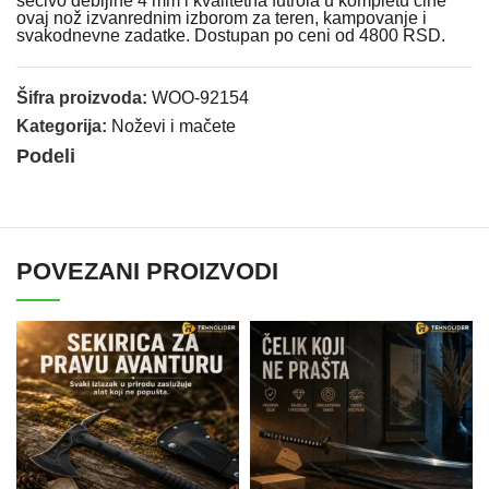
sečivo debljine 4 mm i kvalitetna futrola u kompletu čine
ovaj nož izvanrednim izborom za teren, kampovanje i
svakodnevne zadatke. Dostupan po ceni od 4800 RSD.
Šifra proizvoda:
WOO-92154
Kategorija:
Noževi i mačete
Podeli
POVEZANI PROIZVODI