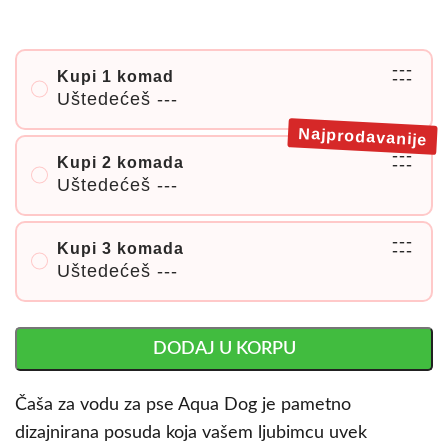
---
Kupi 1 komad
---
Uštedećeš
---
Najprodavanije
---
Kupi 2 komada
---
Uštedećeš
---
---
Kupi 3 komada
---
Uštedećeš
---
DODAJ U KORPU
Čaša za vodu za pse Aqua Dog je pametno
dizajnirana posuda koja vašem ljubimcu uvek