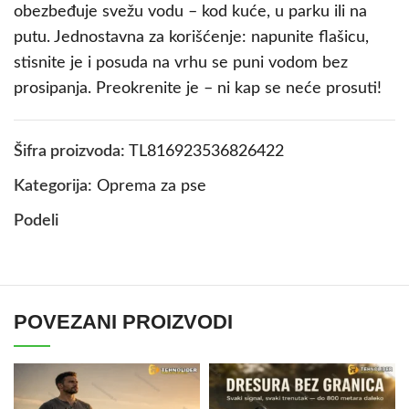
obezbeđuje svežu vodu – kod kuće, u parku ili na
putu. Jednostavna za korišćenje: napunite flašicu,
stisnite je i posuda na vrhu se puni vodom bez
prosipanja. Preokrenite je – ni kap se neće prosuti!
Šifra proizvoda:
TL816923536826422
Kategorija:
Oprema za pse
Podeli
POVEZANI PROIZVODI