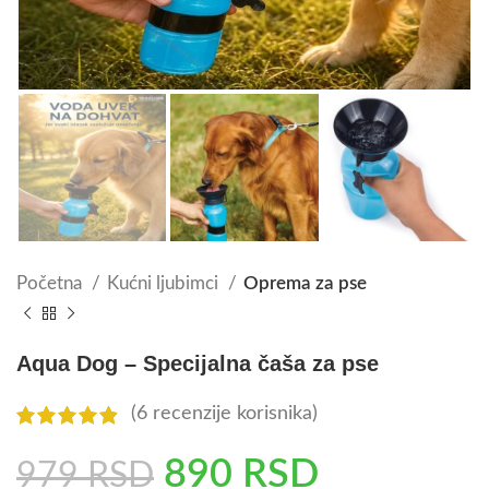
Početna
Kućni ljubimci
Oprema za pse
Aqua Dog – Specijalna čaša za pse
(
6
recenzije korisnika)
890
RSD
979
RSD