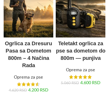
Ogrlica za Dresuru
Teletakt ogrlica za
Pasa sa Dometom
pse sa dometom do
800m – 4 Načina
800m — punjiva
Rada
Oprema za pse
Oprema za pse
4.600
RSD
5.060
RSD
4.200
RSD
4.620
RSD
DODAJ U KORPU
DODAJ U KORPU