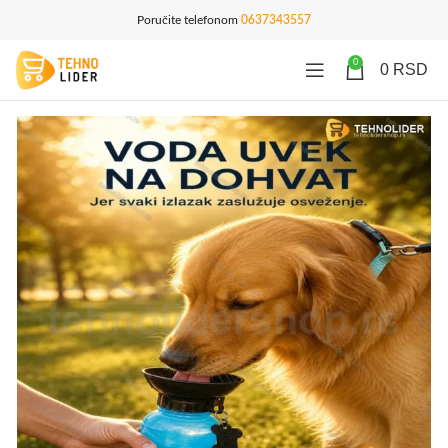
Poručite telefonom
0637343557
0
0
RSD