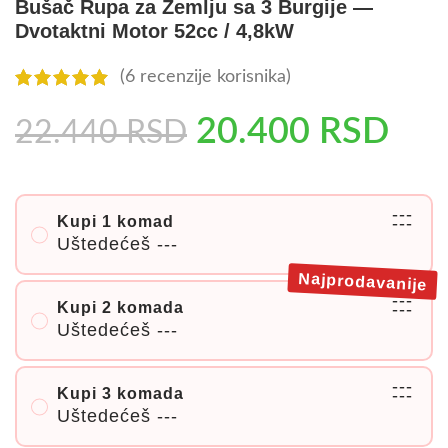
Bušač Rupa za Zemlju sa 3 Burgije —
Dvotaktni Motor 52cc / 4,8kW
(
6
recenzije korisnika)
20.400
RSD
22.440
RSD
---
Kupi 1 komad
---
Uštedećeš
---
Najprodavanije
---
Kupi 2 komada
---
Uštedećeš
---
---
Kupi 3 komada
---
Uštedećeš
---