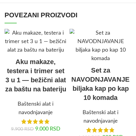
POVEZANI PROIZVODI
Aku makaze,
Set za
testera i trimer set
NAVODNJAVANJE
3 u 1 — bežični alat
biljaka kap po kap
za baštu na bateriju
10 komada
Baštenski alat i
navodnjavanje
Baštenski alat i
navodnjavanje
9.000
RSD
9.900
RSD