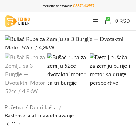
Poručite telefonom
0637343557
0
0
RSD
Početna
Dom i bašta
Baštenski alat i navodnjavanje