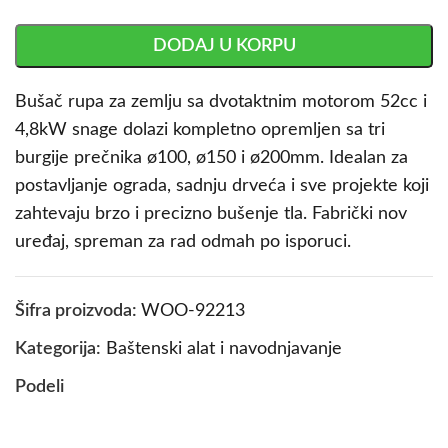
DODAJ U KORPU
Bušač rupa za zemlju sa dvotaktnim motorom 52cc i
4,8kW snage dolazi kompletno opremljen sa tri
burgije prečnika ø100, ø150 i ø200mm. Idealan za
postavljanje ograda, sadnju drveća i sve projekte koji
zahtevaju brzo i precizno bušenje tla. Fabrički nov
uređaj, spreman za rad odmah po isporuci.
Šifra proizvoda:
WOO-92213
Kategorija:
Baštenski alat i navodnjavanje
Podeli