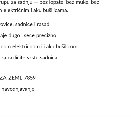
rupu za sadnju — bez lopate, bez muke, bez
m električnim i aku bušilicama.
ovice, sadnice i rasad
raje dugo i sece precizno
nom električnom ili aku bušilicom
za različite vrste sadnica
ZA-ZEML-7859
i navodnjavanje