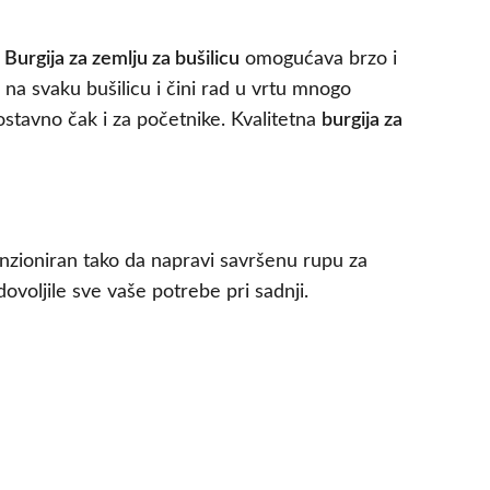
.
Burgija za zemlju za bušilicu
omogućava brzo i
na svaku bušilicu i čini rad u vrtu mnogo
ostavno čak i za početnike. Kvalitetna
burgija za
menzioniran tako da napravi savršenu rupu za
dovoljile sve vaše potrebe pri sadnji.