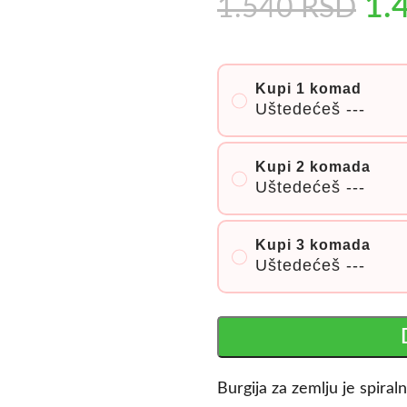
1.
1.540
RSD
Kupi 1 komad
Uštedećeš
---
Kupi 2 komada
Uštedećeš
---
Kupi 3 komada
Uštedećeš
---
Burgija za zemlju je spiraln