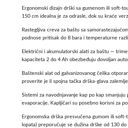
Ergonomski dizajn drški sa gumenom ili soft-t
150 cm idealna je za odrasle, dok su kraće verzi
Rastegljiva creva za baštu sa samorastezajućom
podnose pritisak do 8 bara i temperaturne razli
Električni i akumulatorski alati za baštu — trim
kapaciteta 2 do 4 Ah obezbeđuju dovoljan auto
Baštenski alat od galvanizovanog čelika otporan
proverite je li spojna tačka drška-glava zalemlje
Sistemi za navodnjavanje kap po kap smanjuju po
evaporacije. Kapljičari su posebno korisni za po
Ergonomska drška presvučena gumom ili soft-to
lopata) preporučuje se dužina drške od 130 do 