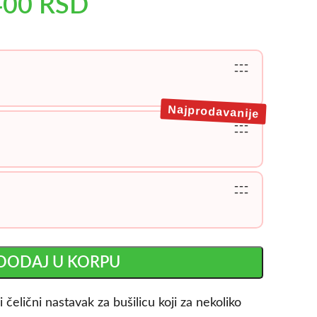
400
RSD
---
---
Najprodavanije
---
---
---
---
DODAJ U KORPU
i čelični nastavak za bušilicu koji za nekoliko