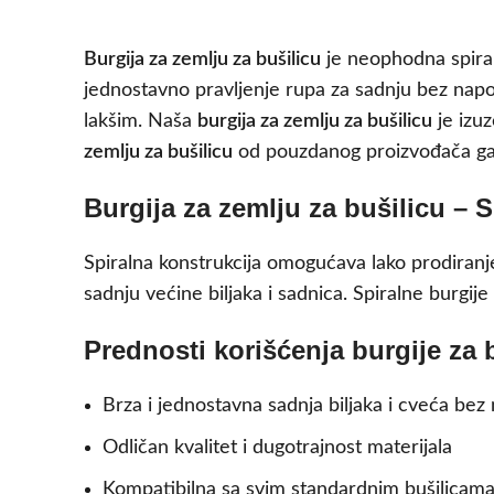
Burgija za zemlju za bušilicu
je neophodna spiraln
jednostavno pravljenje rupa za sadnju bez nap
lakšim. Naša
burgija za zemlju za bušilicu
je izuz
zemlju za bušilicu
od pouzdanog proizvođača gar
Burgija za zemlju za bušilicu – 
Spiralna konstrukcija omogućava lako prodiranje
sadnju većine biljaka i sadnica. Spiralne burgije
Prednosti korišćenja burgije za 
Brza i jednostavna sadnja biljaka i cveća bez
Odličan kvalitet i dugotrajnost materijala
Kompatibilna sa svim standardnim bušilicam