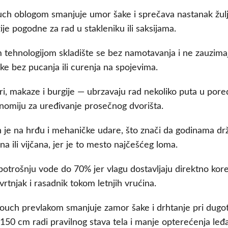
ouch oblogom smanjuje umor šake i sprečava nastanak žulj
je pogodne za rad u stakleniku ili saksijama.
 tehnologijom skladište se bez namotavanja i ne zauzima
ke bez pucanja ili curenja na spojevima.
eri, makaze i burgije — ubrzavaju rad nekoliko puta u pore
nomiju za uređivanje prosečnog dvorišta.
 je na hrđu i mehaničke udare, što znači da godinama drž
na ili vijčana, jer je to mesto najčešćeg loma.
trošnju vode do 70% jer vlagu dostavljaju direktno korenu
vrtnjak i rasadnik tokom letnjih vrućina.
uch prevlakom smanjuje zamor šake i drhtanje pri dugotr
150 cm radi pravilnog stava tela i manje opterećenja leđa