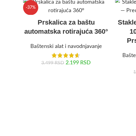
-37%
Prskalica za baštu
Stakl
automatska rotirajuća 360°
1
Pr
Baštenski alat i navodnjavanje
Bašte
2.199
RSD
3.499
RSD
1
DODAJ U KORPU