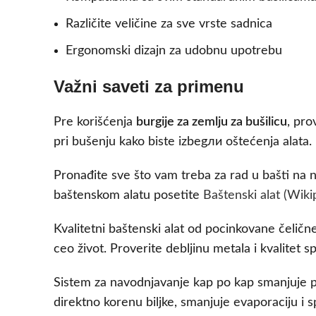
Različite veličine za sve vrste sadnica
Ergonomski dizajn za udobnu upotrebu
Važni saveti za primenu
Pre korišćenja
burgije za zemlju za bušilicu
, pro
pri bušenju kako biste izbegли oštećenja alata.
Pronađite sve što vam treba za rad u bašti na n
baštenskom alatu posetite
Baštenski alat (Wiki
Kvalitetni baštenski alat od pocinkovane čeličn
ceo život. Proverite debljinu metala i kvalitet 
Sistem za navodnjavanje kap po kap smanjuje po
direktno korenu biljke, smanjuje evaporaciju i sp