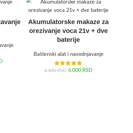
tavanje
Akumulatorske makaze za
orezivanje voca 21v + dve
baterije
avanje
Baštenski alat i navodnjavanje
D
6.000
RSD
6.600
RSD
DODAJ U KORPU
Auto
prs
4000
Bašt