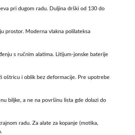
eva pri dugom radu. Duljina drški od 130 do
ju prostor. Moderna vlakna polilateksa
đenju s ručnim alatima. Litijum-jonske baterije
i oštricu i oblik bez deformacije. Pre upotrebe
 biljke, a ne na površinu lista gde dolazi do
ajnom radu. Za alate za kopanje (motika,
.