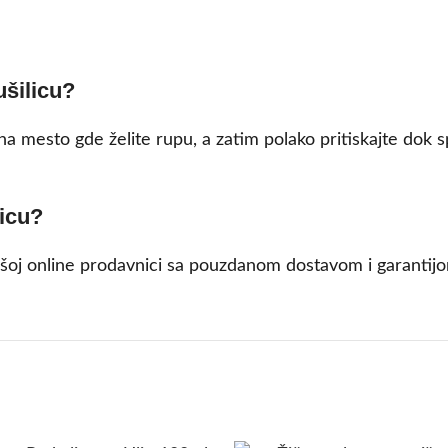
ušilicu?
e na mesto gde želite rupu, a zatim polako pritiskajte dok
licu?
našoj online prodavnici sa pouzdanom dostavom i garantijo