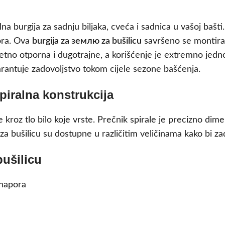
a burgija za sadnju biljaka, cveća i sadnica u vašoj bašti
ora. Ova
burgija za землю za bušilicu
savršeno se montira 
etno otporna i dugotrajne, a korišćenje je extremno jedn
antuje zadovoljstvo tokom cijele sezone bašćenja.
Spiralna konstrukcija
 kroz tlo bilo koje vrste. Prečnik spirale je preciznо di
 za bušilicu su dostupne u različitim veličinama kako bi za
bušilicu
 napora
a