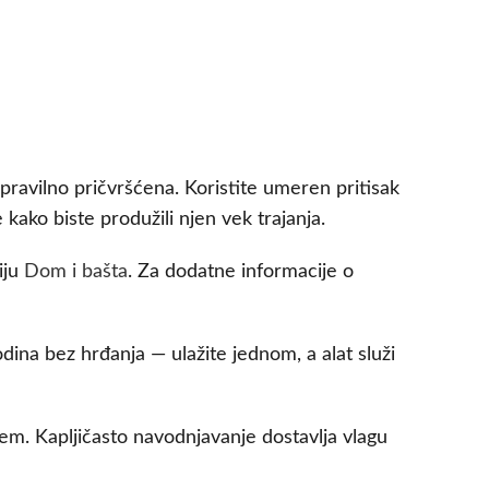
a pravilno pričvršćena. Koristite umeren pritisak
kako biste produžili njen vek trajanja.
iju
Dom i bašta
. Za dodatne informacije o
dina bez hrđanja — ulažite jednom, a alat služi
em. Kapljičasto navodnjavanje dostavlja vlagu