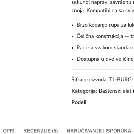
sekundi napravi savršenu 
znoja. Kompatibilna sa svi
Brzo kopanje rupa za luk
Čelična konstrukcija — t
Radi sa svakom standard
Dostupna u dve veličine 
Šifra proizvoda:
TL-BURG-
Kategorija:
Baštenski alat 
Podeli
OPIS
RECENZIJE (5)
NARUČIVANJE I ISPORUKA