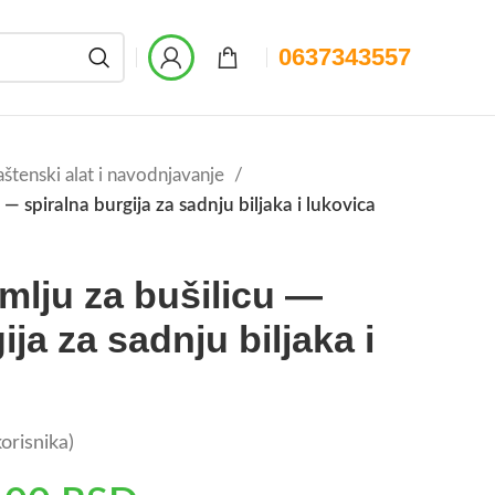
0637343557
štenski alat i navodnjavanje
 — spiralna burgija za sadnju biljaka i lukovica
emlju za bušilicu —
ija za sadnju biljaka i
orisnika)