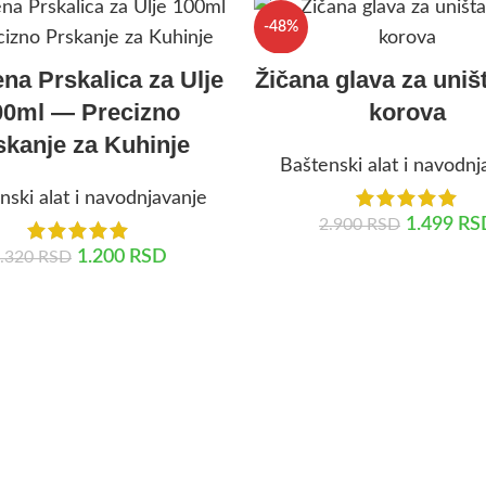
-48%
ena Prskalica za Ulje
Žičana glava za uniš
00ml — Precizno
korova
skanje za Kuhinje
Baštenski alat i navodnj
nski alat i navodnjavanje
1.499
RS
2.900
RSD
1.200
RSD
.320
RSD
DODAJ U KORPU
DODAJ U KORPU