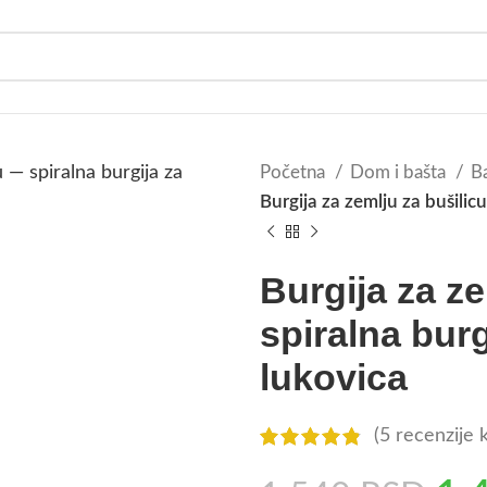
Početna
Dom i bašta
Ba
Burgija za zemlju za bušilicu
Burgija za z
spiralna burg
lukovica
(
5
recenzije k