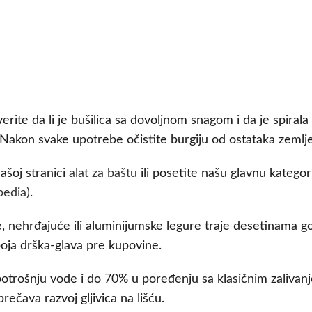
verite da li je bušilica sa dovoljnom snagom i da je spiral
 Nakon svake upotrebe očistite burgiju od ostataka zemlje 
ašoj stranici
alat za baštu
ili posetite našu glavnu kategor
pedia)
.
e, nehrđajuće ili aluminijumske legure traje desetinama go
spoja drška-glava pre kupovine.
trošnju vode i do 70% u poređenju sa klasičnim zalivanj
rečava razvoj gljivica na lišću.