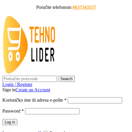
Poručite telefonom
0637343557
Search
Login / Register
Sign in
Create an Account
Korisničko ime ili adresa e-pošte
*
Password
*
Log in