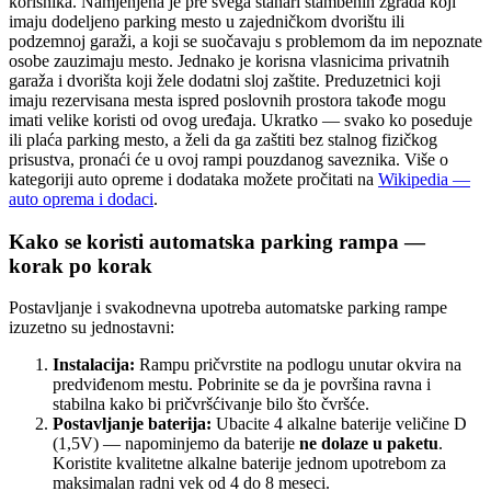
korisnika. Namjenjena je pre svega stanari stambenih zgrada koji
imaju dodeljeno parking mesto u zajedničkom dvorištu ili
podzemnoj garaži, a koji se suočavaju s problemom da im nepoznate
osobe zauzimaju mesto. Jednako je korisna vlasnicima privatnih
garaža i dvorišta koji žele dodatni sloj zaštite. Preduzetnici koji
imaju rezervisana mesta ispred poslovnih prostora takođe mogu
imati velike koristi od ovog uređaja. Ukratko — svako ko poseduje
ili plaća parking mesto, a želi da ga zaštiti bez stalnog fizičkog
prisustva, pronaći će u ovoj rampi pouzdanog saveznika. Više o
kategoriji auto opreme i dodataka možete pročitati na
Wikipedia —
auto oprema i dodaci
.
Kako se koristi automatska parking rampa —
korak po korak
Postavljanje i svakodnevna upotreba automatske parking rampe
izuzetno su jednostavni:
Instalacija:
Rampu pričvrstite na podlogu unutar okvira na
predviđenom mestu. Pobrinite se da je površina ravna i
stabilna kako bi pričvršćivanje bilo što čvršće.
Postavljanje baterija:
Ubacite 4 alkalne baterije veličine D
(1,5V) — napominjemo da baterije
ne dolaze u paketu
.
Koristite kvalitetne alkalne baterije jednom upotrebom za
maksimalan radni vek od 4 do 8 meseci.