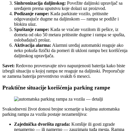
Sinhronizacija daljinskog:
Povežite daljinski upravljač sa
uređajem prema uputstvu koje dolazi uz proizvod.
Podizanje rampe:
Kada parkirate vozilo, pritisnite
odgovarajuće dugme na daljinskom — rampa se podiže i
blokira ulaz.
Spuštanje rampe:
Kada se vraćate vozilom ili pešice, iz
dometa od oko 50 metara pritisnite dugme i rampa se spušta,
oslobađajući prolaz.
Aktivacija alarma:
Alarmni uređaj automatski reaguje ako
neko pokuša fizički da pomeri ili ukloni rampu bez korišćenja
daljinskog upravljača.
Savet:
Redovno proveravajte nivo napunjenosti baterija kako biste
izbegli situaciju u kojoj rampa ne reaguje na daljinski. Preporučuje
se zamena baterija preventivno svakih 6 meseci.
Praktične situacije korišćenja parking rampe
Svakodnevni život donosi brojne scenarije u kojima automatska
parking rampa za vozila postaje nezamenljiva:
Zajednička dvorišta zgrada:
Komšije ili gosti zgrade
nenamerno — ili namerno — zauzimaju tuđa mesta. Rampa