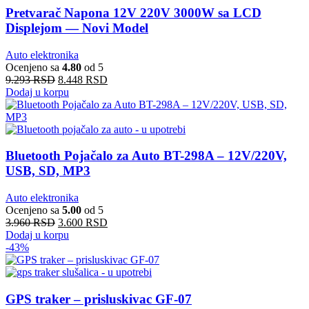
Pretvarač Napona 12V 220V 3000W sa LCD
Displejom — Novi Model
Auto elektronika
Ocenjeno sa
4.80
od 5
9.293
RSD
8.448
RSD
Dodaj u korpu
Bluetooth Pojačalo za Auto BT-298A – 12V/220V,
USB, SD, MP3
Auto elektronika
Ocenjeno sa
5.00
od 5
3.960
RSD
3.600
RSD
Dodaj u korpu
-43%
GPS traker – prisluskivac GF-07