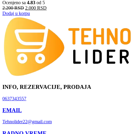
Ocenjeno sa
4.83
od 5
2.200
RSD
2.000
RSD
Dodaj u korpu
INFO, REZERVACIJE, PRODAJA
0637343557
EMAIL
Tehnolider22@gmail.com
RADNO VREME