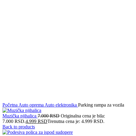
Click to enlarge
Početna
Auto oprema
Auto elektronika
Parking rampa za vozila
Muzička njihalica
7.000
RSD
Originalna cena je bila:
7.000 RSD.
4.999
RSD
Trenutna cena je: 4.999 RSD.
Back to products