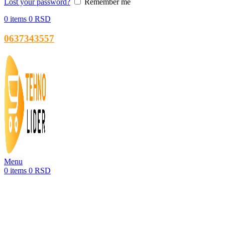
Lost your password?
Remember me
0
items
0
RSD
0637343557
Menu
0
items
0
RSD
-43%