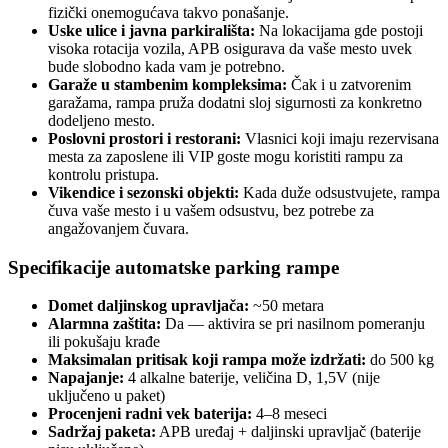
fizički onemogućava takvo ponašanje.
Uske ulice i javna parkirališta:
Na lokacijama gde postoji
visoka rotacija vozila, APB osigurava da vaše mesto uvek
bude slobodno kada vam je potrebno.
Garaže u stambenim kompleksima:
Čak i u zatvorenim
garažama, rampa pruža dodatni sloj sigurnosti za konkretno
dodeljeno mesto.
Poslovni prostori i restorani:
Vlasnici koji imaju rezervisana
mesta za zaposlene ili VIP goste mogu koristiti rampu za
kontrolu pristupa.
Vikendice i sezonski objekti:
Kada duže odsustvujete, rampa
čuva vaše mesto i u vašem odsustvu, bez potrebe za
angažovanjem čuvara.
Specifikacije automatske parking rampe
Domet daljinskog upravljača:
~50 metara
Alarmna zaštita:
Da — aktivira se pri nasilnom pomeranju
ili pokušaju krađe
Maksimalan pritisak koji rampa može izdržati:
do 500 kg
Napajanje:
4 alkalne baterije, veličina D, 1,5V (nije
uključeno u paket)
Procenjeni radni vek baterija:
4–8 meseci
Sadržaj paketa:
APB uređaj + daljinski upravljač (baterije