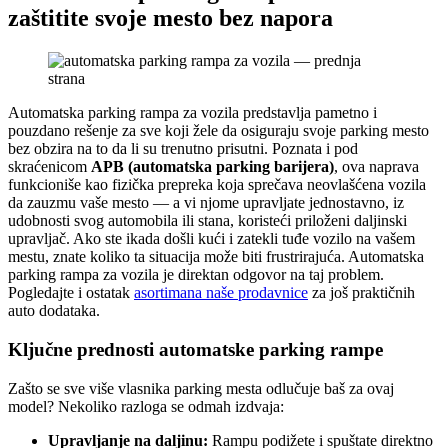
zaštitite svoje mesto bez napora
Automatska parking rampa za vozila predstavlja pametno i
pouzdano rešenje za sve koji žele da osiguraju svoje parking mesto
bez obzira na to da li su trenutno prisutni. Poznata i pod
skraćenicom
APB (automatska parking barijera)
, ova naprava
funkcioniše kao fizička prepreka koja sprečava neovlašćena vozila
da zauzmu vaše mesto — a vi njome upravljate jednostavno, iz
udobnosti svog automobila ili stana, koristeći priloženi daljinski
upravljač. Ako ste ikada došli kući i zatekli tuđe vozilo na vašem
mestu, znate koliko ta situacija može biti frustrirajuća. Automatska
parking rampa za vozila je direktan odgovor na taj problem.
Pogledajte i ostatak
asortimana naše prodavnice
za još praktičnih
auto dodataka.
Ključne prednosti automatske parking rampe
Zašto se sve više vlasnika parking mesta odlučuje baš za ovaj
model? Nekoliko razloga se odmah izdvaja:
Upravljanje na daljinu:
Rampu podižete i spuštate direktno