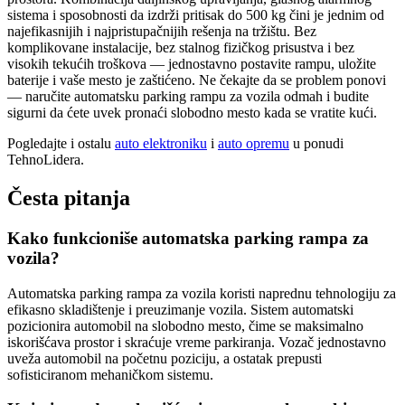
sistema i sposobnosti da izdrži pritisak do 500 kg čini je jednim od
najefikasnijih i najpristupačnijih rešenja na tržištu. Bez
komplikovane instalacije, bez stalnog fizičkog prisustva i bez
visokih tekućih troškova — jednostavno postavite rampu, uložite
baterije i vaše mesto je zaštićeno. Ne čekajte da se problem ponovi
— naručite automatsku parking rampu za vozila odmah i budite
sigurni da ćete uvek pronaći slobodno mesto kada se vratite kući.
Pogledajte i ostalu
auto elektroniku
i
auto opremu
u ponudi
TehnoLidera.
Česta pitanja
Kako funkcioniše automatska parking rampa za
vozila?
Automatska parking rampa za vozila koristi naprednu tehnologiju za
efikasno skladištenje i preuzimanje vozila. Sistem automatski
pozicionira automobil na slobodno mesto, čime se maksimalno
iskorišćava prostor i skraćuje vreme parkiranja. Vozač jednostavno
uveža automobil na početnu poziciju, a ostatak prepusti
sofisticiranom mehaničkom sistemu.