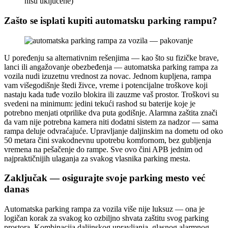
nisu uključene)
Zašto se isplati kupiti automatsku parking rampu?
U poređenju sa alternativnim rešenjima — kao što su fizičke brave,
lanci ili angažovanje obezbeđenja — automatska parking rampa za
vozila nudi izuzetnu vrednost za novac. Jednom kupljena, rampa
vam višegodišnje štedi živce, vreme i potencijalne troškove koji
nastaju kada tuđe vozilo blokira ili zauzme vaš prostor. Troškovi su
svedeni na minimum: jedini tekući rashod su baterije koje je
potrebno menjati otprilike dva puta godišnje. Alarmna zaštita znači
da vam nije potrebna kamera niti dodatni sistem za nadzor — sama
rampa deluje odvraćajuće. Upravljanje daljinskim na dometu od oko
50 metara čini svakodnevnu upotrebu komfornom, bez gubljenja
vremena na pešačenje do rampe. Sve ovo čini APB jednim od
najpraktičnijih ulaganja za svakog vlasnika parking mesta.
Zaključak — osigurajte svoje parking mesto već
danas
Automatska parking rampa za vozila više nije luksuz — ona je
logičan korak za svakog ko ozbiljno shvata zaštitu svog parking
prostora. Kombinacija daljinskog upravljanja, glasnog alarmnog