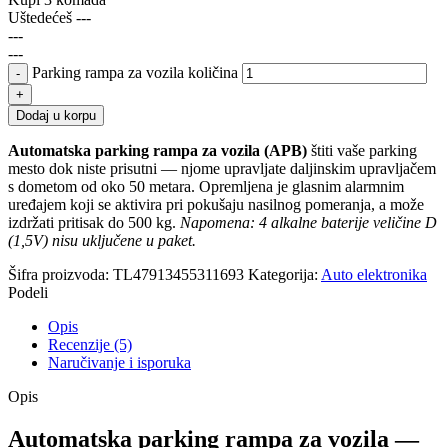
Uštedećeš
---
---
---
Parking rampa za vozila količina
Dodaj u korpu
Automatska parking rampa za vozila (APB)
štiti vaše parking
mesto dok niste prisutni — njome upravljate daljinskim upravljačem
s dometom od oko 50 metara. Opremljena je glasnim alarmnim
uređajem koji se aktivira pri pokušaju nasilnog pomeranja, a može
izdržati pritisak do 500 kg.
Napomena: 4 alkalne baterije veličine D
(1,5V) nisu uključene u paket.
Šifra proizvoda:
TL47913455311693
Kategorija:
Auto elektronika
Podeli
Opis
Recenzije (5)
Naručivanje i isporuka
Opis
Automatska parking rampa za vozila —