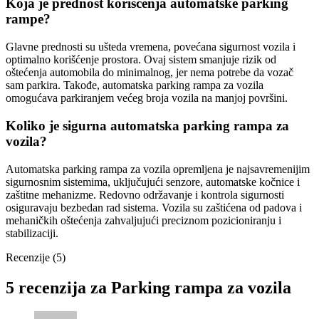
Koja je prednost korišćenja automatske parking
rampe?
Glavne prednosti su ušteda vremena, povećana sigurnost vozila i
optimalno korišćenje prostora. Ovaj sistem smanjuje rizik od
oštećenja automobila do minimalnog, jer nema potrebe da vozač
sam parkira. Takođe, automatska parking rampa za vozila
omogućava parkiranjem većeg broja vozila na manjoj površini.
Koliko je sigurna automatska parking rampa za
vozila?
Automatska parking rampa za vozila opremljena je najsavremenijim
sigurnosnim sistemima, uključujući senzore, automatske kočnice i
zaštitne mehanizme. Redovno održavanje i kontrola sigurnosti
osiguravaju bezbedan rad sistema. Vozila su zaštićena od padova i
mehaničkih oštećenja zahvaljujući preciznom pozicioniranju i
stabilizaciji.
Recenzije (5)
5 recenzija za
Parking rampa za vozila