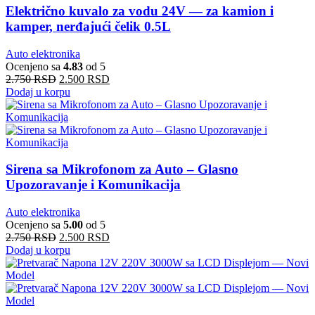
Električno kuvalo za vodu 24V — za kamion i
kamper, nerđajući čelik 0.5L
Auto elektronika
Ocenjeno sa
4.83
od 5
2.750
RSD
2.500
RSD
Dodaj u korpu
Sirena sa Mikrofonom za Auto – Glasno
Upozoravanje i Komunikacija
Auto elektronika
Ocenjeno sa
5.00
od 5
2.750
RSD
2.500
RSD
Dodaj u korpu