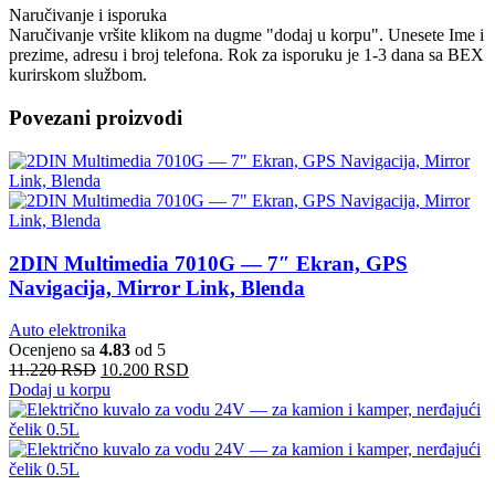
Naručivanje i isporuka
Naručivanje vršite klikom na dugme "dodaj u korpu". Unesete Ime i
prezime, adresu i broj telefona. Rok za isporuku je 1-3 dana sa BEX
kurirskom službom.
Povezani proizvodi
2DIN Multimedia 7010G — 7″ Ekran, GPS
Navigacija, Mirror Link, Blenda
Auto elektronika
Ocenjeno sa
4.83
od 5
11.220
RSD
10.200
RSD
Dodaj u korpu