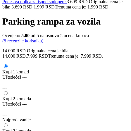
Podesiva polica za ispod sudopere
3.699
RSD
Originalna cena je
bila: 3.699 RSD.
1.999
RSD
Trenutna cena je: 1.999 RSD.
Parking rampa za vozila
Ocenjeno
5.00
od 5 na osnovu
5
ocena kupaca
(
5
recenzije korisnika)
14.000
RSD
Originalna cena je bila:
14.000 RSD.
7.999
RSD
Trenutna cena je: 7.999 RSD.
Kupi 1 komad
Uštedećeš
---
---
---
Kupi 2 komada
Uštedećeš
---
---
---
Najprodavanije
Kupi 3 komada