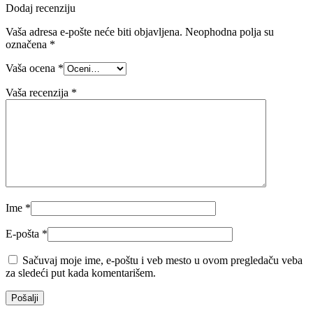
Dodaj recenziju
Vaša adresa e-pošte neće biti objavljena.
Neophodna polja su
označena
*
Vaša ocena
*
Vaša recenzija
*
Ime
*
E-pošta
*
Sačuvaj moje ime, e-poštu i veb mesto u ovom pregledaču veba
za sledeći put kada komentarišem.