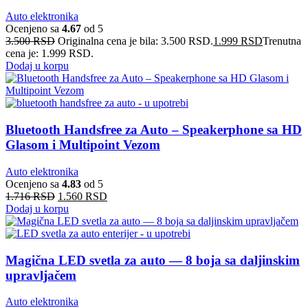
Auto elektronika
Ocenjeno sa
4.67
od 5
3.500
RSD
Originalna cena je bila: 3.500 RSD.
1.999
RSD
Trenutna
cena je: 1.999 RSD.
Dodaj u korpu
Bluetooth Handsfree za Auto – Speakerphone sa HD
Glasom i Multipoint Vezom
Auto elektronika
Ocenjeno sa
4.83
od 5
1.716
RSD
1.560
RSD
Dodaj u korpu
Magična LED svetla za auto — 8 boja sa daljinskim
upravljačem
Auto elektronika