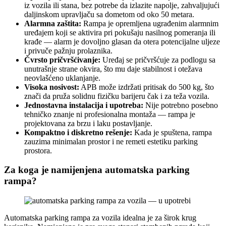
iz vozila ili stana, bez potrebe da izlazite napolje, zahvaljujući
daljinskom upravljaču sa dometom od oko 50 metara.
Alarmna zaštita:
Rampa je opremljena ugrađenim alarmnim
uređajem koji se aktivira pri pokušaju nasilnog pomeranja ili
krađe — alarm je dovoljno glasan da otera potencijalne uljeze
i privuče pažnju prolaznika.
Čvrsto pričvršćivanje:
Uređaj se pričvršćuje za podlogu sa
unutrašnje strane okvira, što mu daje stabilnost i otežava
neovlašćeno uklanjanje.
Visoka nosivost:
APB može izdržati pritisak do 500 kg, što
znači da pruža solidnu fizičku barijeru čak i za teža vozila.
Jednostavna instalacija i upotreba:
Nije potrebno posebno
tehničko znanje ni profesionalna montaža — rampa je
projektovana za brzu i laku postavljanje.
Kompaktno i diskretno rešenje:
Kada je spuštena, rampa
zauzima minimalan prostor i ne remeti estetiku parking
prostora.
Za koga je namijenjena automatska parking
rampa?
Automatska parking rampa za vozila idealna je za širok krug