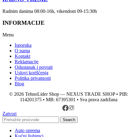
Radnim danima 08:00-16h, vikendom 09-15:30h
INFORMACIJE
Menu
Isporuka
O nama
Kontakt
Reklamacije
Odustanak i povrati
Uslovi korišćenja
Politika privatnosti
Blog
© 2026 TehnoLider Shop — NEXUS TRADE SHOP • PIB:
114201375 • MB: 67395301 • Sva prava zadržana
Zatvori
Search
Auto oprema
Kućni ljubimci